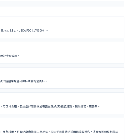
g（USDA FDC #170900）。
熱而被完全破壞。
決策請諮詢婦產科醫師或合格營養師。
，可正常食用。若結晶伴隨異味或表面出現綠/黑/橘色斑點，則為黴菌，應丟棄。
示「乳」而無說明，可聯絡廠商詢問生產規格。原味千尋乳酪絲採用巴氏殺菌乳，消費者可對照包裝成