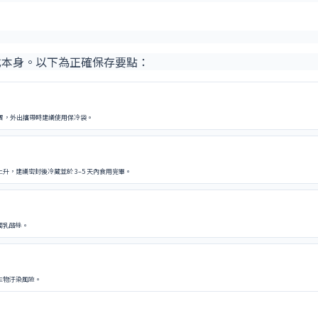
式本身。以下為正確保存要點：
放置，外出攜帶時建議使用保冷袋。
，建議密封後冷藏並於 3–5 天內食用完畢。
觸乳酪絲。
生物汙染風險。