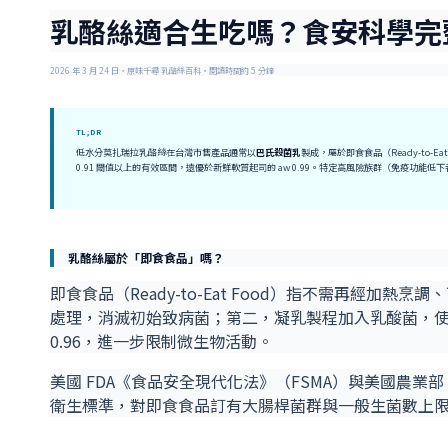
乳酪絲適合生吃嗎？食安科學完
2026 年 3 月 24 日・原味千尋 乳酪絲百科・閱讀時間約 5 分鐘
TL;DR
低水分莫扎瑞拉乳酪絲在台灣市售產品通常以
巴氏殺菌乳
製成，屬於即食食品（Ready-to-E
0.91 閾值以上的有效區間，遠優於新鮮軟質起司的 aw 0.99。特定高風險族群（免疫功
乳酪絲屬於「即食食品」嗎？
即食食品（Ready-to-Eat Food）指不需再經加
處理，消滅初始致病菌；第二，凝乳製程加入乳酸菌，使 pH 
0.96，進一步限制微生物活動。
美國 FDA《食品安全現代化法》（FSMA）與美國農業
衛生標準，對即食食品訂有大腸桿菌群與一般生菌數上