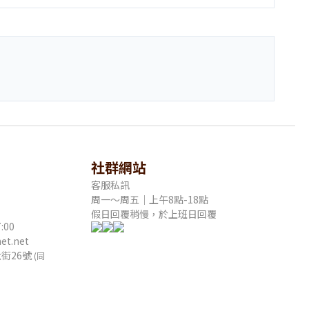
社群網站
客服私訊
周一～周五｜上午8點-18點
假日回覆稍慢，於上班日回覆
:00
t.net
街26號
(同