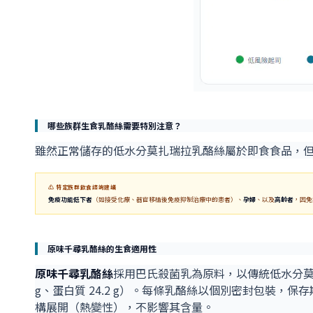
哪些族群生食乳酪絲需要特別注意？
雖然正常儲存的低水分莫扎瑞拉乳酪絲屬於即食食品，
⚠ 特定族群飲食諮詢建議
免疫功能低下者
（如接受化療、器官移植後免疫抑制治療中的患者）、
孕婦
、以及
高齡者
，因免
原味千尋乳酪絲的生食適用性
原味千尋乳酪絲
採用巴氏殺菌乳為原料，以傳統低水分莫扎瑞拉
g、蛋白質 24.2 g）。每條乳酪絲以個別密封包裝
構展開（熱變性），不影響其含量。