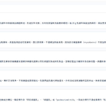
酪蛋白網絡鬆弛、形成拉絲效果；生吃則保留較為紮實的嚼勁。每 28 g 乳酪絲無論加熱與否，蛋白質含量均約 6.8 
絲出現異味、表面黏滑感或可見黴斑，應立即丟棄，不建議加熱後食用，因為部分黴菌毒素（mycotoxins）不因加
國際主要食安機構通常建議孕婦優先選擇以巴氏殺菌乳製成的乳製品，並確認產品冷藏保存及包裝完整。具體飲食
出，屬於正常現象，不是黴菌或腐壞徵兆。乳酸鈣由乳糖代謝後產生，在低溫或溫度波動時容易析出，無食安疑慮
成分欄位，確認標示含「巴氏殺菌乳」、「殺菌乳」或「pasteurized milk」。若成分標示不清或僅標