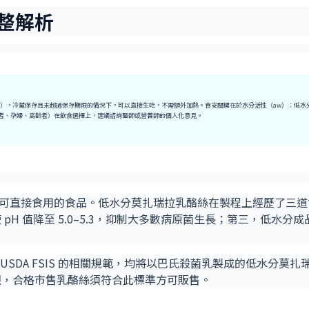
整解析
at），冷藏保存且未超過保存期限的情況下，可以直接生吃，不需額外加熱。食安關鍵在於水分活性（aw）：低水分莫扎瑞拉的 aw 
能低下者、孕婦、高齡者）在飲食選擇上，建議諮詢醫師或營養師的個人化意見。
熱烹調、可直接食用的食品。低水分莫扎瑞拉乳酪絲在製程上經歷了三道食安
值降至 5.0–5.3，抑制大多數病原菌生長；第三，低水分成品（
部 USDA FSIS 的相關規範，均將以巴氏殺菌乳製成的低水
限，合格市售乳酪絲須符合此標準方可販售。