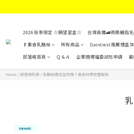
2026 秋季限定 ☆願望星盒☆
台灣高鐵🚄商務艙指名
🥬素食乳酪絲
所有商品
Daintiest推薦禮盒🎏
部落格首頁
Ｑ＆Ａ
企業贈禮福委試吃申請
最
Home
/
部落格列表
/
乳酪絲適合生吃嗎？食安科學完整解析
乳
乳酪絲百科