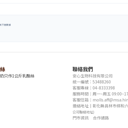
原菌生長下限數據
絲
聯絡我們
牛奶只作1公斤乳酪絲
安心生物科技有限公司
統一編號：53488260
客服專線｜04-8333398
服務時間｜周一~周五 09:00~17
客服信箱｜molls.aff@msa.hine
連絡地址
｜
彰化縣員林市條和六
公司聯絡地址)
門市資訊
合作通路