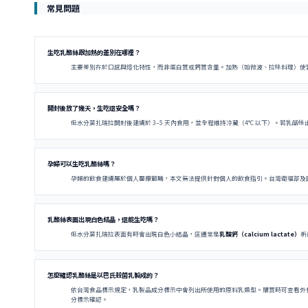
常見問題
生吃乳酪絲跟加熱的差別在哪裡？
主要差別在於口感與熔化特性，而非蛋白質或鈣質含量。加熱（如微波、拉絲料理）使乳酪絲中的
開封後放了幾天，生吃還安全嗎？
低水分莫扎瑞拉開封後建議於 3–5 天內食用，並全程維持冷藏（4°C 以下）。若乳酪
孕婦可以生吃乳酪絲嗎？
孕婦的飲食建議屬於個人醫療範疇，本文無法提供針對個人的飲食指引。台灣衛福部及
乳酪絲表面出現白色結晶，還能生吃嗎？
低水分莫扎瑞拉表面有時會出現白色小結晶，這通常是
乳酸鈣（calcium lactate）
析
怎麼確認乳酪絲是以巴氏殺菌乳製成的？
依台灣食品標示規定，乳製品成分標示中會列出所使用的原料乳類型。購買時可查看外包裝
分標示確認。