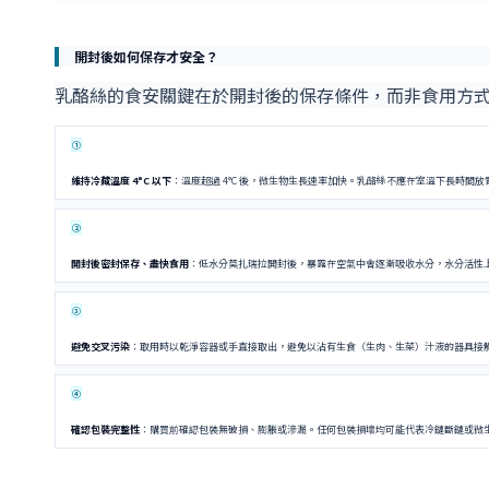
開封後如何保存才安全？
乳酪絲的食安關鍵在於開封後的保存條件，而非食用方
①
維持冷藏溫度 4°C 以下
：溫度超過 4°C 後，微生物生長速率加快。乳酪絲不應在室溫下長時間
②
開封後密封保存、盡快食用
：低水分莫扎瑞拉開封後，暴露在空氣中會逐漸吸收水分，水分活性上升
③
避免交叉污染
：取用時以乾淨容器或手直接取出，避免以沾有生食（生肉、生菜）汁液的器具接
④
確認包裝完整性
：購買前確認包裝無破損、膨脹或滲漏。任何包裝損壞均可能代表冷鏈斷鏈或微