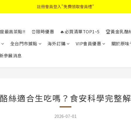
註冊會員登入"免費領取會員禮"
首購優惠輸入"N50"現折50元
2026中秋禮盒早鳥優惠
首購優惠輸入"N50"現折50元
度最高茶點!!
⏰限時優惠
🔥必買清單TOP1~5
🏆黃金乳酪
全台門市據點
海外訂購
VIP會員優惠
關於原味
新參展消息
酪絲適合生吃嗎？食安科學完整
2026-07-01