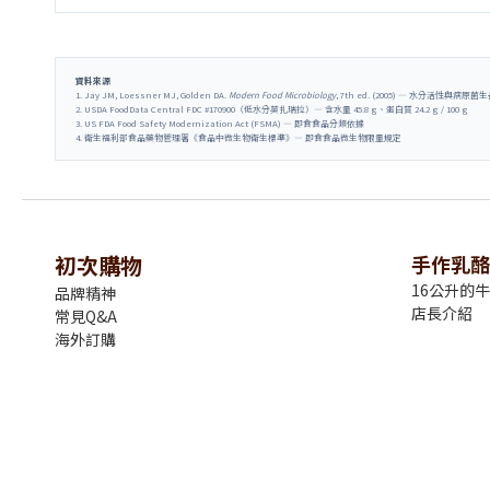
資料來源
1. Jay JM, Loessner MJ, Golden DA.
Modern Food Microbiology
, 7th ed. (2005) — 水分活性與病
2. USDA FoodData Central FDC #170900（低水分莫扎瑞拉）— 含水量 45.8 g、蛋白質 24.2 g / 100 g
3. US FDA Food Safety Modernization Act (FSMA) — 即食食品分類依據
4. 衛生福利部食品藥物管理署《食品中微生物衛生標準》— 即食食品微生物限量規定
初次購物
手作乳酪
16公升的
品牌精神
店長介紹
常見Q&A
海外訂購