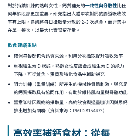
對於持續訓練的熟齡女性，鈣質補充的
一致性與分散性
比任
何年齡段都更加重要。研究指出人體單次對鈣的腸道吸收效
率有上限，建議將每日攝取量分散於 2–3 次進食，而非集中
在單一餐次，以最大化實際留存量。
飲食建議重點
確保每餐都包含鈣質來源，利用分次攝取提升吸收效率
重視維生素 D 狀態，熟齡女性皮膚合成維生素 D 的能力
下降，可從鮭魚、蛋黃及強化食品中輔助補充
阻力訓練（重量訓練）所產生的機械性骨骼刺激，與充足
的鈣質攝取具有協同作用，有助於維持肌肉量與骨骼功能
留意咖啡因與鈉的攝取量，高鈉飲食與過量咖啡因與尿鈣
排出增加有關聯（資料來源：PMID 8154473）
高效率補鈣食材：從每