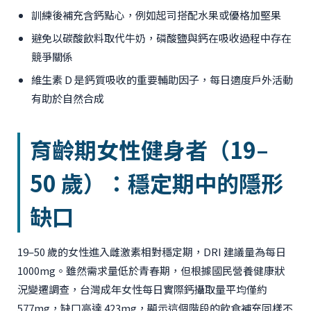
訓練後補充含鈣點心，例如起司搭配水果或優格加堅果
避免以碳酸飲料取代牛奶，磷酸鹽與鈣在吸收過程中存在
競爭關係
維生素 D 是鈣質吸收的重要輔助因子，每日適度戶外活動
有助於自然合成
育齡期女性健身者（19–
50 歲）：穩定期中的隱形
缺口
19–50 歲的女性進入雌激素相對穩定期，DRI 建議量為每日
1000mg。雖然需求量低於青春期，但根據國民營養健康狀
況變遷調查，台灣成年女性每日實際鈣攝取量平均僅約
577mg，缺口高達 423mg，顯示這個階段的飲食補充同樣不