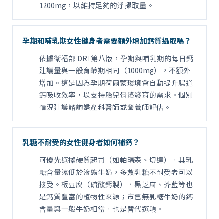
1200mg，以維持足夠的淨攝取量。
孕期和哺乳期女性健身者需要額外增加鈣質攝取嗎？
依據衛福部 DRI 第八版，孕期與哺乳期的每日鈣
建議量與一般育齡期相同（1000mg），不額外
增加。這是因為孕期荷爾蒙環境會自動提升腸道
鈣吸收效率，以支持胎兒骨骼發育的需求。個別
情況建議諮詢婦產科醫師或營養師評估。
乳糖不耐受的女性健身者如何補鈣？
可優先選擇硬質起司（如帕瑪森、切達），其乳
糖含量遠低於液態牛奶，多數乳糖不耐受者可以
接受。板豆腐（硫酸鈣製）、黑芝麻、芥藍等也
是鈣質豐富的植物性來源；市售無乳糖牛奶的鈣
含量與一般牛奶相當，也是替代選項。