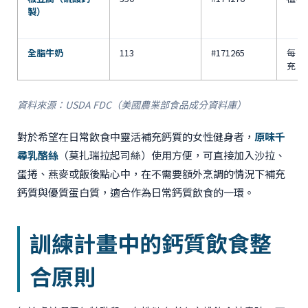
製）
全脂牛奶
113
#171265
每 2
充
資料來源：USDA FDC（美國農業部食品成分資料庫）
對於希望在日常飲食中靈活補充鈣質的女性健身者，
原味千
尋乳酪絲
（莫扎瑞拉起司絲）使用方便，可直接加入沙拉、
蛋捲、燕麥或飯後點心中，在不需要額外烹調的情況下補充
鈣質與優質蛋白質，適合作為日常鈣質飲食的一環。
訓練計畫中的鈣質飲食整
合原則