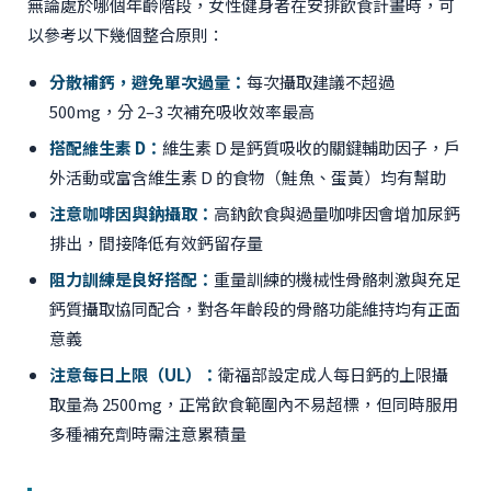
無論處於哪個年齡階段，女性健身者在安排飲食計畫時，可
以參考以下幾個整合原則：
分散補鈣，避免單次過量：
每次攝取建議不超過
500mg，分 2–3 次補充吸收效率最高
搭配維生素 D：
維生素 D 是鈣質吸收的關鍵輔助因子，戶
外活動或富含維生素 D 的食物（鮭魚、蛋黃）均有幫助
注意咖啡因與鈉攝取：
高鈉飲食與過量咖啡因會增加尿鈣
排出，間接降低有效鈣留存量
阻力訓練是良好搭配：
重量訓練的機械性骨骼刺激與充足
鈣質攝取協同配合，對各年齡段的骨骼功能維持均有正面
意義
注意每日上限（UL）：
衛福部設定成人每日鈣的上限攝
取量為 2500mg，正常飲食範圍內不易超標，但同時服用
多種補充劑時需注意累積量