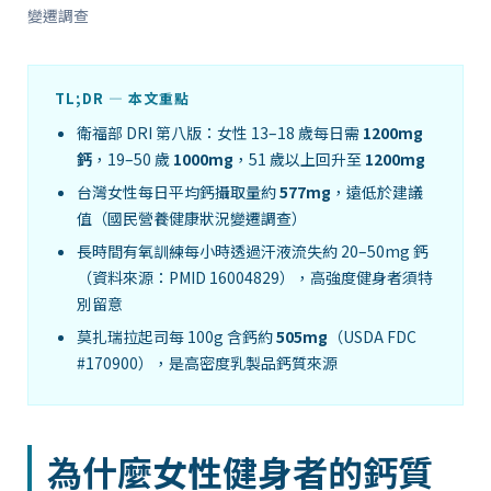
變遷調查
TL;DR — 本文重點
衛福部 DRI 第八版：女性 13–18 歲每日需
1200mg
鈣
，19–50 歲
1000mg
，51 歲以上回升至
1200mg
台灣女性每日平均鈣攝取量約
577mg
，遠低於建議
值（國民營養健康狀況變遷調查）
長時間有氧訓練每小時透過汗液流失約 20–50mg 鈣
（資料來源：PMID 16004829），高強度健身者須特
別留意
莫扎瑞拉起司每 100g 含鈣約
505mg
（USDA FDC
#170900），是高密度乳製品鈣質來源
為什麼女性健身者的鈣質