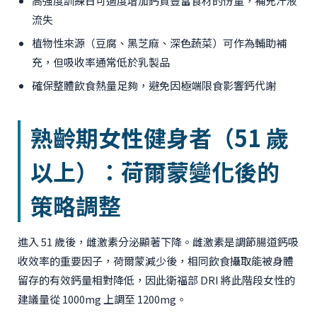
高強度訓練日可適度增加鈣質豐富食材的份量，補充汗液
流失
植物性來源（豆腐、黑芝麻、深色蔬菜）可作為輔助補
充，但吸收率通常低於乳製品
確保整體飲食熱量足夠，避免因極端限食影響鈣代謝
熟齡期女性健身者（51 歲
以上）：荷爾蒙變化後的
策略調整
進入 51 歲後，雌激素分泌顯著下降。雌激素是調節腸道鈣吸
收效率的重要因子，荷爾蒙減少後，相同飲食攝取能被身體
留存的有效鈣量相對降低，因此衛福部 DRI 將此階段女性的
建議量從 1000mg 上調至 1200mg。