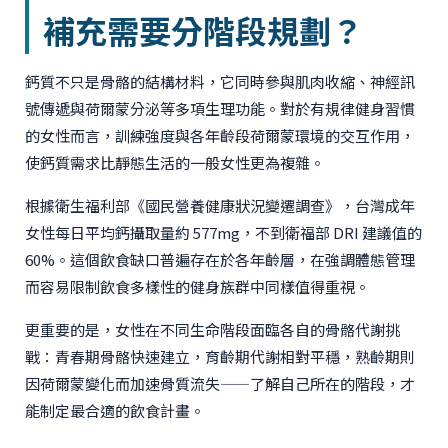
補充需要分階段規劃？
鈣質不只是骨骼的結構材料，它同時參與肌肉收縮、神經訊
號傳遞與荷爾蒙分泌等多項生理功能。對於有規律健身習慣
的女性而言，訓練強度與各年齡段荷爾蒙環境的交互作用，
使鈣質需求比靜態生活的一般女性更為複雜。
根據衛生福利部《國民營養健康狀況變遷調查》，台灣成年
女性每日平均鈣攝取量約 577mg，不到衛福部 DRI 建議值的
60%。這個飲食缺口普遍存在於各年齡層，在強調體態管理
而容易限制飲食多樣性的健身族群中同樣值得重視。
更重要的是，女性在不同生命階段面臨各自的骨骼代謝挑
戰：青春期骨骼快速建立，育齡期代謝相對平穩，熟齡期則
因荷爾蒙變化而加速骨質流失——了解自己所在的階段，才
能制定最合適的飲食計畫。