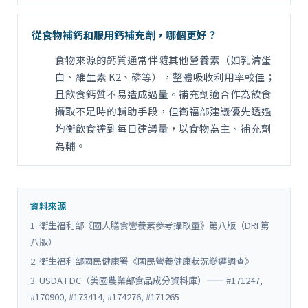
從食物補鈣和服用鈣補充劑，哪個更好？
食物來源的鈣質通常伴隨其他營養素（如乳清蛋
白、維生素 K2、磷等），整體吸收利用率較佳；
且飲食鈣質不易造成過量。補充劑適合作為飲食
攝取不足時的輔助手段，但衛福部建議優先透過
均衡飲食達到每日建議量，以食物為主、補充劑
為輔。
資料來源
1. 衛生福利部《國人膳食營養素參考攝取量》第八版（DRI 第
八版）
2. 衛生福利部國民健康署《國民營養健康狀況變遷調查》
3. USDA FDC（美國農業部食品成分資料庫）—— #171247,
#170900, #173414, #174276, #171265