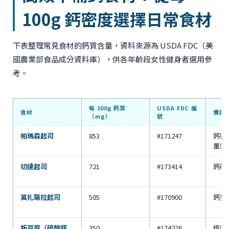
100g 鈣密度選擇日常食材
下表整理常見食材的鈣質含量，資料來源為 USDA FDC（美
國農業部食品成分資料庫），供各年齡段女性健身者選用參
考。
每 100g 鈣質
USDA FDC 編
食材
備註
（mg）
號
帕瑪森起司
853
#171247
鈣密
量鈣
切達起司
721
#173414
鈣磷
莫扎瑞拉起司
505
#170900
鈣質
板豆腐（硫酸鈣
350
#174276
植物