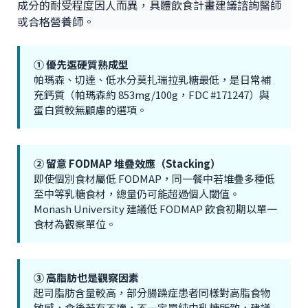
成分的耐受程度因人而異，具體飲食計畫建議諮詢醫師
或合格營養師。
① 優先選硬質熟成型
帕瑪森、切達、低水分莫扎瑞拉乳糖最低，是日常補
充鈣質（帕瑪森約 853mg/100g，FDC #171247）與
蛋白質較無顧慮的選項。
② 留意 FODMAP 堆疊效應（Stacking）
即使個別食材屬低 FODMAP，同一餐中若堆疊多種低
至中等乳糖食材，總量仍可能超過個人閾值。
Monash University 建議低 FODMAP 飲食初期以單一
食材為觀察單位。
③ 高脂肪也是觀察因素
起司脂肪含量較高，部分腸躁症患者同樣對高脂食物
敏感，食後若有不適，不一定單純由乳糖所致，建議