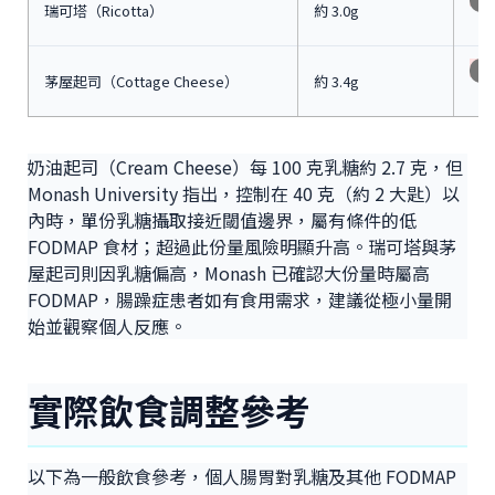
瑞可塔（Ricotta）
約 3.0g
高
茅屋起司（Cottage Cheese）
約 3.4g
奶油起司（Cream Cheese）每 100 克乳糖約 2.7 克，但
Monash University 指出，控制在 40 克（約 2 大匙）以
內時，單份乳糖攝取接近閾值邊界，屬有條件的低
FODMAP 食材；超過此份量風險明顯升高。瑞可塔與茅
屋起司則因乳糖偏高，Monash 已確認大份量時屬高
FODMAP，腸躁症患者如有食用需求，建議從極小量開
始並觀察個人反應。
實際飲食調整參考
以下為一般飲食參考，個人腸胃對乳糖及其他 FODMAP