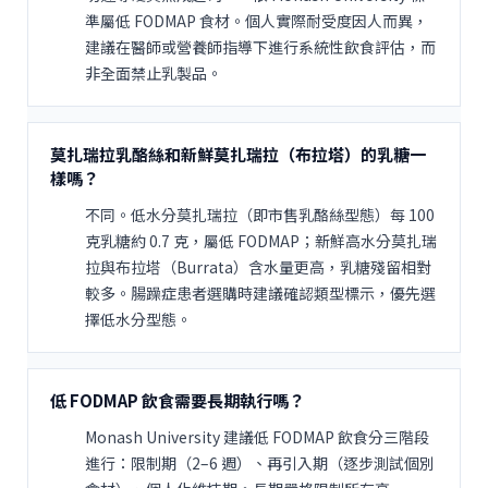
準屬低 FODMAP 食材。個人實際耐受度因人而異，
建議在醫師或營養師指導下進行系統性飲食評估，而
非全面禁止乳製品。
莫扎瑞拉乳酪絲和新鮮莫扎瑞拉（布拉塔）的乳糖一
樣嗎？
不同。低水分莫扎瑞拉（即市售乳酪絲型態）每 100
克乳糖約 0.7 克，屬低 FODMAP；新鮮高水分莫扎瑞
拉與布拉塔（Burrata）含水量更高，乳糖殘留相對
較多。腸躁症患者選購時建議確認類型標示，優先選
擇低水分型態。
低 FODMAP 飲食需要長期執行嗎？
Monash University 建議低 FODMAP 飲食分三階段
進行：限制期（2–6 週）、再引入期（逐步測試個別