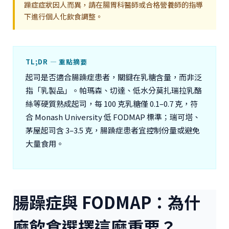
躁症症狀因人而異，請在腸胃科醫師或合格營養師的指導
下進行個人化飲食調整。
TL;DR — 重點摘要
起司是否適合腸躁症患者，關鍵在乳糖含量，而非泛
指「乳製品」。帕瑪森、切達、低水分莫扎瑞拉乳酪
絲等硬質熟成起司，每 100 克乳糖僅 0.1–0.7 克，符
合 Monash University 低 FODMAP 標準；瑞可塔、
茅屋起司含 3–3.5 克，腸躁症患者宜控制份量或避免
大量食用。
腸躁症與 FODMAP：為什
麼飲食選擇這麼重要？