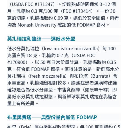
（USDA FDC #171247）。切達熟成時間通常 3–12 個
月，乳糖約 0.3 克/100 克（FDC #173414）。一份 30
克的切達，乳糖攝取約 0.09 克，遠低於安全閾值，兩者
均為 Monash University 確認的低 FODMAP 食材。
莫扎瑞拉乳酪絲——選低水分型
低水分莫扎瑞拉（low-moisture mozzarella）每 100
克蛋白質 18 克、乳糖約 0.7 克（USDA FDC
#170900），以 50 克日常份量計算，乳糖攝取約 0.35
克，符合低 FODMAP 標準。值得注意的是，新鮮高水分
莫扎瑞拉（fresh mozzarella）與布拉塔（Burrata）含
水量更高，乳糖殘留相對較多，腸躁症患者選購時建議
確認是否為低水分類型。市售乳酪絲（如原味千尋）即
屬低水分莫扎瑞拉型態，與新鮮球狀莫扎瑞拉在乳糖含
量上有所差異。
布里與費塔——典型份量內屬低 FODMAP
布里（Brie）屬白黴熟成軟質起司，每 100 克乳糖約 0.5