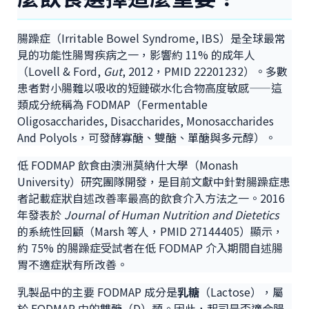
腸躁症（Irritable Bowel Syndrome, IBS）是全球最常
見的功能性腸胃疾病之一，影響約 11% 的成年人
（Lovell & Ford,
Gut
, 2012，PMID 22201232）。多數
患者對小腸難以吸收的短鏈碳水化合物高度敏感——這
類成分統稱為 FODMAP（Fermentable
Oligosaccharides, Disaccharides, Monosaccharides
And Polyols，可發酵寡醣、雙醣、單醣與多元醇）。
低 FODMAP 飲食由澳洲莫納什大學（Monash
University）研究團隊開發，是目前文獻中針對腸躁症患
者記載症狀自述改善率最高的飲食介入方法之一。2016
年發表於
Journal of Human Nutrition and Dietetics
的系統性回顧（Marsh 等人，PMID 27144405）顯示，
約 75% 的腸躁症受試者在低 FODMAP 介入期間自述腸
胃不適症狀有所改善。
乳製品中的主要 FODMAP 成分是
乳糖
（Lactose），屬
於 FODMAP 中的雙醣（D）類。因此，起司是否適合腸