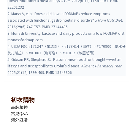
bowel syndrome: a meta-analysis.
Gut
. 2012;61(9):1154-1161. PMID
22201232
2. Marsh A, et al. Does a diet low in FODMAPs reduce symptoms
associated with functional gastrointestinal disorders?
J Hum Nutr Diet
.
2016;29(6):747-757. PMID 27144405
3. Monash University. Lactose and dairy products on a low FODMAP diet.
monashfodmap.com
4. USDA FDC #171247（帕瑪森）、#173414（切達）、#170900（低水分
莫扎瑞拉）、#01063（瑞可塔）、#01012（茅屋起司）
5. Gibson PR, Shepherd SJ. Personal view: food for thought—western
lifestyle and susceptibility to Crohn's disease.
Aliment Pharmacol Ther
.
2005;21(12):1399-409. PMID 15948806
初次購物
品牌精神
常見Q&A
海外訂購