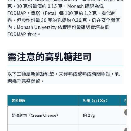
克，30 克份量僅約 0.15 克，Monash 確認為低
FODMAP。費塔（Feta）每 100 克約 1.2 克，看似超
過，但典型份量 30 克的乳糖約 0.36 克，仍在安全閾值
內；Monash University 依實際份量確認費塔為低
FODMAP 食材。
需注意的高乳糖起司
以下三類屬新鮮凝乳型，未經熟成或熟成時間極短，乳
糖幾乎完整保留。
起司種類
乳糖（g/100g）
FO
控
奶油起司（Cream Cheese）
約 2.7g
高