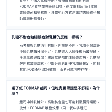
食材）、個人化維持期。長期嚴格限制所有高
FODMAP 食物並非最終目標，過度限制反而可能影
響腸道菌相多樣性。具體執行方式建議諮詢腸胃科醫
師或註冊營養師。
乳糖不耐症和腸躁症對乳糖的反應一樣嗎？
兩者都與乳糖消化有關，但機制不同。乳糖不耐症是
小腸乳糖酶分泌不足，乳糖進入大腸後被菌叢發酵，
產生氣體與腹瀉；腸躁症是功能性腸道疾病，乳糖發
酵同樣加重症狀，但部分患者即使乳糖酶充足，仍對
其他 FODMAP 成分敏感，兩者可能同時存在。
選了低 FODMAP 起司，但吃完腸胃還是不舒服，為什
麼？
起司中除乳糖外，高脂肪含量也可能刺激腸胃蠕動；
此外，FODMAP 堆疊效應（同一餐中多種低