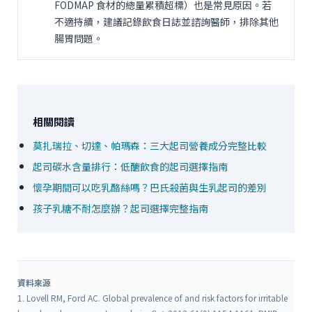
FODMAP 食材的總量累積超標）也是常見原因。若
不適持續，建議記錄飲食日誌並諮詢醫師，排除其他
腸胃問題。
相關閱讀
莫扎瑞拉、切達、帕瑪森：三大起司營養成分完整比較
起司碳水含量排行：低醣飲食的起司選擇指南
懷孕期間可以吃乳酪絲嗎？巴氏殺菌與生乳起司的差別
孩子乳糖不耐怎麼辦？起司選擇完整指南
資料來源
1. Lovell RM, Ford AC. Global prevalence of and risk factors for irritable