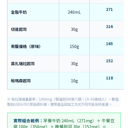
271
全脂牛奶
240mL
216
切達起司
30g
165
希臘優格（原味）
150g
152
莫扎瑞拉起司
30g
118
帕瑪森起司
10g
※ 每日建議量基準：1000mg（衛福部DRI第八版，19–50歲成人）。數值
取自USDA FDC原始資料庫，實際產品因加工方式不同可能有所差異。
實際組合範例：
早餐牛奶 240mL（271mg）＋ 午餐豆
腐 100g（350mg）＋ 晚餐起司 30g（152mg）＝