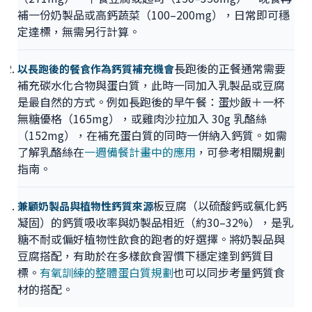
補一份奶製品或高鈣蔬菜（100–200mg），日常即可穩
定達標，無需另行計算。
長跑後的正餐通常需要
以長跑後的餐食作為鈣質補充機會
補充碳水化合物與蛋白質，此時一同加入乳製品或豆腐
是最自然的方式。例如長跑後的早午餐：蛋炒飯＋一杯
無糖優格（165mg），或雞肉沙拉加入 30g 乳酪絲
（152mg），在補充蛋白質的同時一併納入鈣質。如需
了解乳酪絲在
一週備餐計畫中的應用
，可參考相關規劃
指南。
板豆腐（以硫酸鈣或氯化鈣
兼顧奶製品與植物性鈣質來源
凝固）的鈣質吸收率與奶製品相近（約30–32%），是乳
糖不耐或偏好植物性飲食的跑者的好選擇。將奶製品與
豆腐搭配，有助於在多樣飲食習慣下穩定達到鈣質目
標。
有氧訓練的整體蛋白質規劃
也可以同步考量鈣質食
材的搭配。