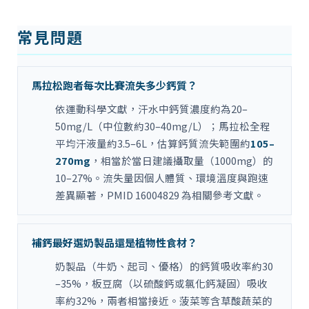
常見問題
馬拉松跑者每次比賽流失多少鈣質？
依運動科學文獻，汗水中鈣質濃度約為20–
50mg/L（中位數約30–40mg/L）；馬拉松全程
平均汗液量約3.5–6L，估算鈣質流失範圍約
105–
270mg
，相當於當日建議攝取量（1000mg）的
10–27%。流失量因個人體質、環境溫度與跑速
差異顯著，PMID 16004829 為相關參考文獻。
補鈣最好選奶製品還是植物性食材？
奶製品（牛奶、起司、優格）的鈣質吸收率約30
–35%，板豆腐（以硫酸鈣或氯化鈣凝固）吸收
率約32%，兩者相當接近。菠菜等含草酸蔬菜的