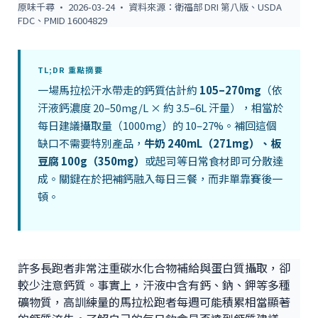
原味千尋 · 2026-03-24 · 資料來源：衛福部 DRI 第八版、USDA
FDC、PMID 16004829
TL;DR 重點摘要
一場馬拉松汗水帶走的鈣質估計約
105–270mg
（依
汗液鈣濃度 20–50mg/L × 約 3.5–6L 汗量），相當於
每日建議攝取量（1000mg）的 10–27%。補回這個
缺口不需要特別產品，
牛奶 240mL（271mg）、板
豆腐 100g（350mg）
或起司等日常食材即可分散達
成。關鍵在於把補鈣融入每日三餐，而非單靠賽後一
頓。
許多長跑者非常注重碳水化合物補給與蛋白質攝取，卻
較少注意鈣質。事實上，汗液中含有鈣、鈉、鉀等多種
礦物質，高訓練量的馬拉松跑者每週可能積累相當顯著