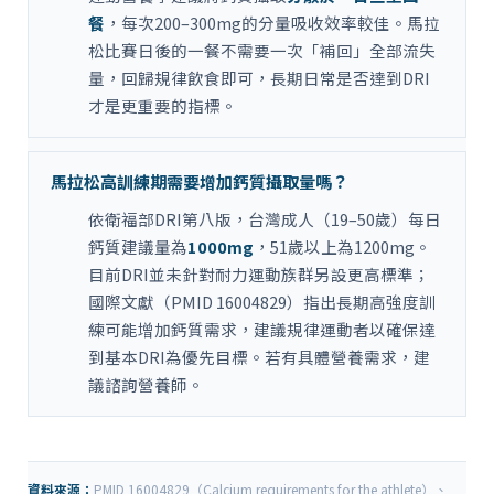
餐
，每次200–300mg的分量吸收效率較佳。馬拉
松比賽日後的一餐不需要一次「補回」全部流失
量，回歸規律飲食即可，長期日常是否達到DRI
才是更重要的指標。
馬拉松高訓練期需要增加鈣質攝取量嗎？
依衛福部DRI第八版，台灣成人（19–50歲）每日
鈣質建議量為
1000mg
，51歲以上為1200mg。
目前DRI並未針對耐力運動族群另設更高標準；
國際文獻（PMID 16004829）指出長期高強度訓
練可能增加鈣質需求，建議規律運動者以確保達
到基本DRI為優先目標。若有具體營養需求，建
議諮詢營養師。
資料來源：
PMID 16004829（Calcium requirements for the athlete）、