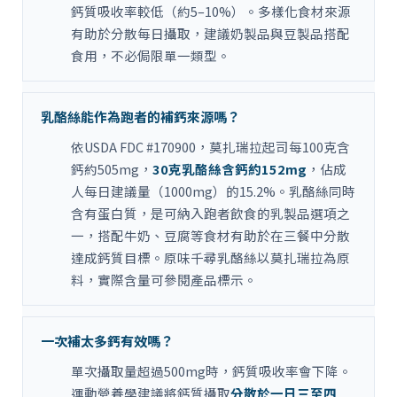
鈣質吸收率較低（約5–10%）。多樣化食材來源
有助於分散每日攝取，建議奶製品與豆製品搭配
食用，不必侷限單一類型。
乳酪絲能作為跑者的補鈣來源嗎？
依USDA FDC #170900，莫扎瑞拉起司每100克含
鈣約505mg，
30克乳酪絲含鈣約152mg
，佔成
人每日建議量（1000mg）的15.2%。乳酪絲同時
含有蛋白質，是可納入跑者飲食的乳製品選項之
一，搭配牛奶、豆腐等食材有助於在三餐中分散
達成鈣質目標。原味千尋乳酪絲以莫扎瑞拉為原
料，實際含量可參閱產品標示。
一次補太多鈣有效嗎？
單次攝取量超過500mg時，鈣質吸收率會下降。
運動營養學建議將鈣質攝取
分散於一日三至四