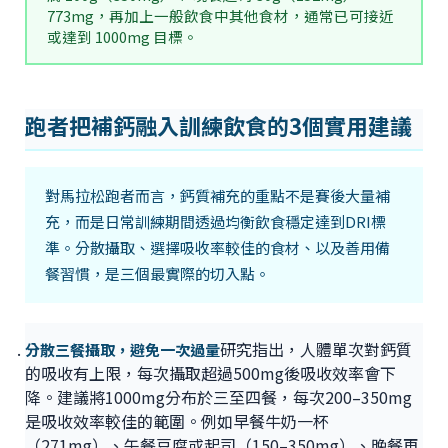
773mg，再加上一般飲食中其他食材，通常已可接近
或達到 1000mg 目標。
跑者把補鈣融入訓練飲食的3個實用建議
對馬拉松跑者而言，鈣質補充的重點不是賽後大量補
充，而是日常訓練期間透過均衡飲食穩定達到DRI標
準。分散攝取、選擇吸收率較佳的食材、以及善用備
餐習慣，是三個最實際的切入點。
研究指出，人體單次對鈣質
分散三餐攝取，避免一次過量
的吸收有上限，每次攝取超過500mg後吸收效率會下
降。建議將1000mg分布於三至四餐，每次200–350mg
是吸收效率較佳的範圍。例如早餐牛奶一杯
（271mg）、午餐豆腐或起司（150–350mg）、晚餐再