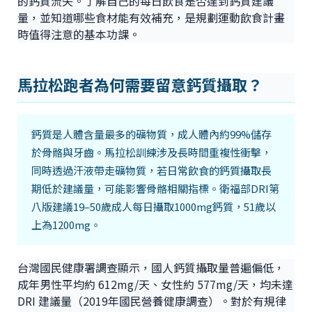
的鈣質流失。了解自己的每日飲食是否達到鈣質建議
量，並知道哪些食材能有效補充，是規劃運動飲食計畫
時值得注意的基本功課。
馬拉松跑者為何需要留意鈣質攝取？
鈣質是人體含量最多的礦物質，成人體內約99%儲存
於骨骼與牙齒。馬拉松訓練涉及長時間重複性衝擊，
同時透過汗液帶走礦物質，若日常飲食的鈣質攝取長
期低於建議量，可能影響骨骼相關指標。衛福部DRI第
八版建議19–50歲成人每日攝取1000mg鈣質，51歲以
上為1200mg。
台灣國民健康署調查顯示，國人鈣質攝取量普遍偏低，
成年男性平均約 612mg/天、女性約 577mg/天，均未達
DRI 建議量（2019年國民營養健康調查）。對於有規律