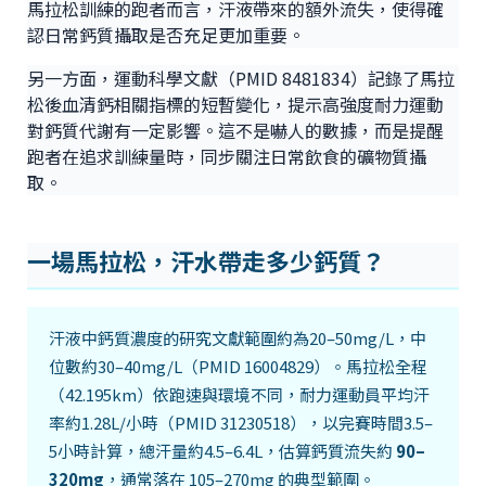
馬拉松訓練的跑者而言，汗液帶來的額外流失，使得確
認日常鈣質攝取是否充足更加重要。
另一方面，運動科學文獻（PMID 8481834）記錄了馬拉
松後血清鈣相關指標的短暫變化，提示高強度耐力運動
對鈣質代謝有一定影響。這不是嚇人的數據，而是提醒
跑者在追求訓練量時，同步關注日常飲食的礦物質攝
取。
一場馬拉松，汗水帶走多少鈣質？
汗液中鈣質濃度的研究文獻範圍約為20–50mg/L，中
位數約30–40mg/L（PMID 16004829）。馬拉松全程
（42.195km）依跑速與環境不同，耐力運動員平均汗
率約1.28L/小時（PMID 31230518），以完賽時間3.5–
5小時計算，總汗量約4.5–6.4L，估算鈣質流失約
90–
320mg
，通常落在 105–270mg 的典型範圍。