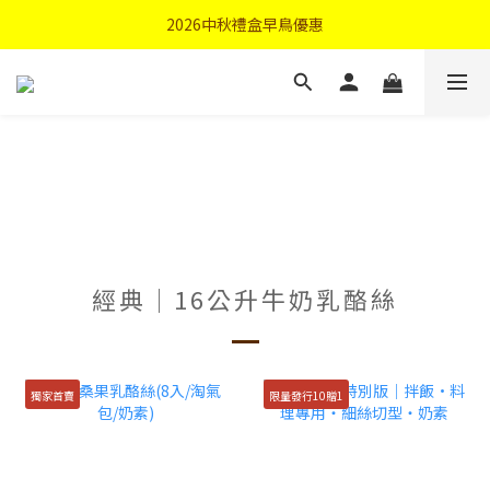
首購優惠輸入"N50"現折50元
2026中秋禮盒早鳥優惠
首購優惠輸入"N50"現折50元
經典│16公升牛奶乳酪絲
獨家首賣
限量發行10贈1