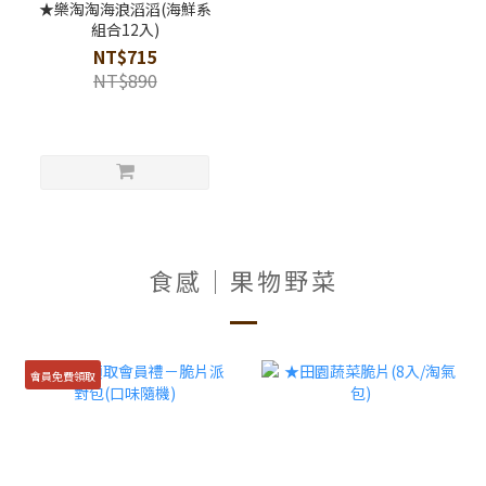
★樂淘淘海浪滔滔(海鮮系
組合12入)
NT$715
NT$890
食感│果物野菜
會員免費領取