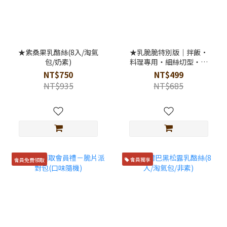
★紫桑果乳酪絲(8入/淘氣
★乳脆脆特別版｜拌飯·
包/奶素)
料理專用・細絲切型・奶
素
NT$750
NT$499
NT$935
NT$685
會員免費領取
會員獨享