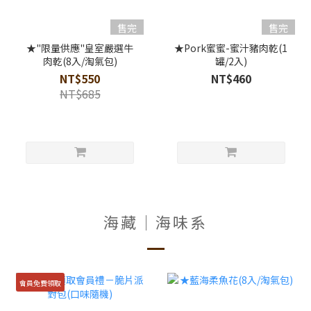
售完
售完
★"限量供應"皇室嚴選牛
★Pork蜜蜜-蜜汁豬肉乾(1
肉乾(8入/淘氣包)
罐/2入)
NT$550
NT$460
NT$685
海藏│海味系
會員免費領取