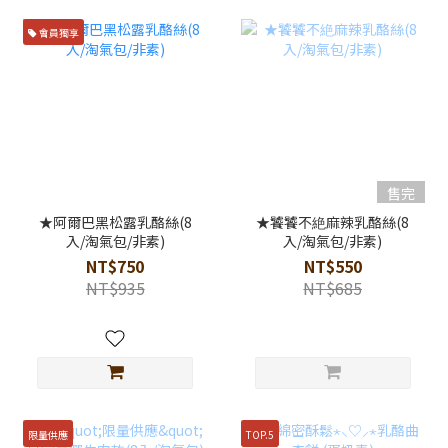
會員獨享
售完
★阿爾巴黑松露乳酪絲(8
★饕饕不絶麻辣乳酪絲(8
入/淘氣包/非素)
入/淘氣包/非素)
NT$750
NT$550
NT$935
NT$685
限量供應
TOP.5