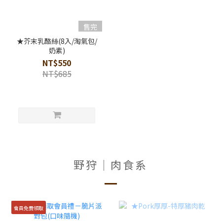
售完
★芥末乳酪絲(8入/淘氣包/
奶素)
NT$550
NT$685
野狩│肉食系
會員免費領取