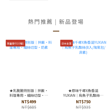
熱門推薦 | 新品登場
限量發行10贈1
日本金賞
★乳脆脆特別版｜拌飯·
★原味千尋X魚香涎
料理專用・細絲切型・奶
YUXIAN｜烏魚子乳酪絲(8
素
入/淘氣包/非素)
NT$499
NT$750
NT$685
NT$935