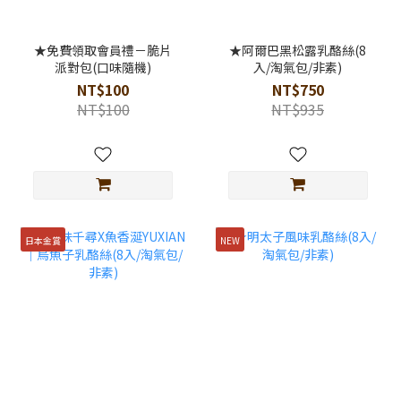
★免費領取會員禮－脆片
★阿爾巴黑松露乳酪絲(8
派對包(口味隨機)
入/淘氣包/非素)
NT$100
NT$750
NT$100
NT$935
日本金賞
NEW