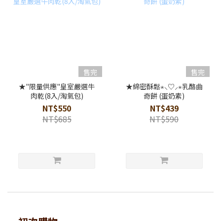
售完
售完
★"限量供應"皇室嚴選牛
★綿密酥鬆⋆⸜♡⸝‍⋆乳酪曲
肉乾(8入/淘氣包)
奇餅 (蛋奶素)
NT$550
NT$439
NT$685
NT$590