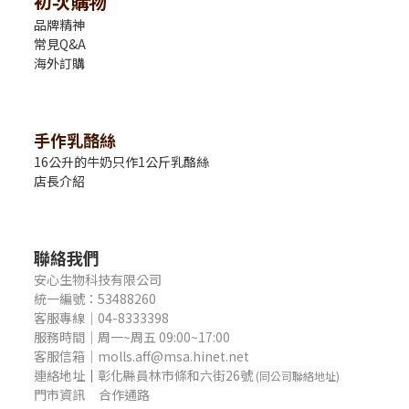
初次購物
品牌精神
常見Q&A
海外訂購
手作乳酪絲
16公升的牛奶只作1公斤乳酪絲
店長介紹
聯絡我們
安心生物科技有限公司
統一編號：53488260
客服專線｜04-8333398
服務時間｜周一~周五 09:00~17:00
客服信箱｜molls.aff@msa.hinet.net
連絡地址
｜
彰化縣員林市條和六街26號
(同公司聯絡地址)
門市資訊
合作通路