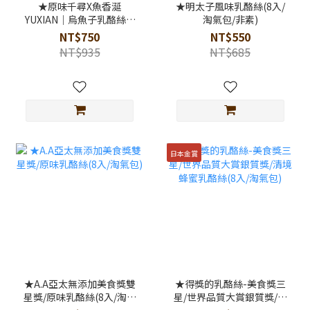
★原味千尋X魚香涎
★明太子風味乳酪絲(8入/
YUXIAN｜烏魚子乳酪絲(8
淘氣包/非素)
入/淘氣包/非素)
NT$750
NT$550
NT$935
NT$685
日本金賞
★A.A亞太無添加美食獎雙
★得獎的乳酪絲-美食獎三
星獎/原味乳酪絲(8入/淘氣
星/世界品質大賞銀質獎/清