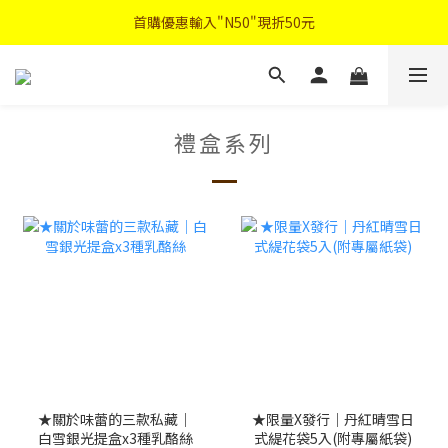
首購優惠輸入"N50"現折50元
首購優惠輸入"N50"現折50元
註冊會員登入"免費領取會員禮"
2026中秋禮盒早鳥優惠
禮盒系列
首購優惠輸入"N50"現折50元
★關於味蕾的三款私藏｜
★限量X發行｜丹紅晴雪日
白雪銀光提盒x3種乳酪絲
式緹花袋5入(附專屬紙袋)