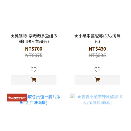
★乳酪絲-樂淘淘多重組(5
★小漿果蔓越莓(8入/淘氣
種口味人氣超夯)
包)
NT$700
NT$430
NT$875
NT$535
會員免費領取