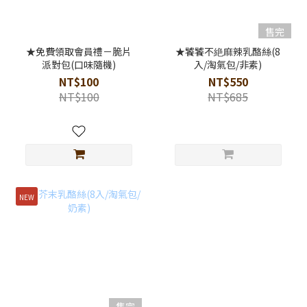
售完
★免費領取會員禮－脆片
★饕饕不絶麻辣乳酪絲(8
派對包(口味隨機)
入/淘氣包/非素)
NT$100
NT$550
NT$100
NT$685
NEW
售完