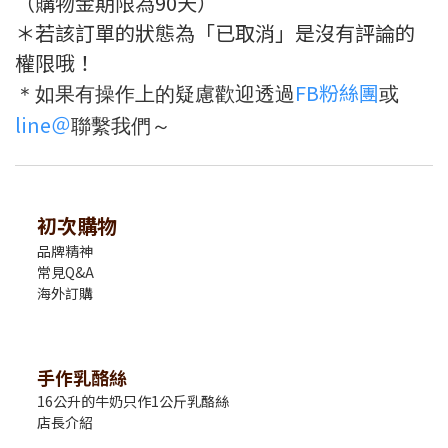
（購物金期限為90天）
＊若該訂單的狀態為「已取消」是沒有評論的
權限哦！
FB粉絲團
＊如果有操作上的疑慮歡迎透過
或
line＠
聯繫我們～
初次購物
品牌精神
常見Q&A
海外訂購
手作乳酪絲
16公升的牛奶只作1公斤乳酪絲
店長介紹