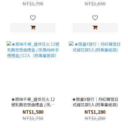
NT$1,790
NT$1,650
★原味千尋_盛世花火 12
★限量X發行｜丹紅晴雪日
號乳酪狂想曲禮盒 //乳酪
式緹花袋5入(附專屬紙袋)
絲伴手禮禮盒//12入（附
NT$1,580
NT$1,280
專屬提袋）
NT$1,750
NT$1,280