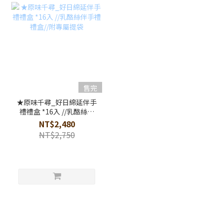
售完
★原味千尋_好日綿延伴手
禮禮盒 *16入 //乳酪絲伴
手禮禮盒//附專屬提袋
NT$2,480
NT$2,750