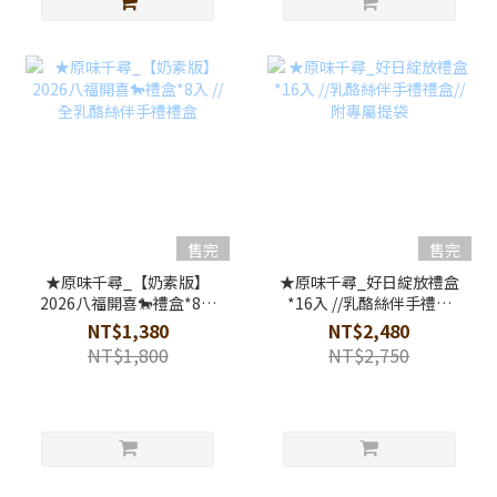
售完
售完
★原味千尋_【奶素版】
★原味千尋_好日綻放禮盒
2026八福開喜🐎禮盒*8入
*16入 //乳酪絲伴手禮禮
//全乳酪絲伴手禮禮盒
盒//附專屬提袋
NT$1,380
NT$2,480
NT$1,800
NT$2,750