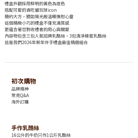
禮盒外觀採用鮮明的黃色為底色
搭配可愛的貪吃貓玩球icon
簡約大方，猶如陽光般溫暖撫慰心靈
這個精緻小巧的禮盒不僅充滿質感
更蘊含著您對收禮者的用心與關愛
內容物包含三包人氣招牌乳酪絲，3包清淨蜂蜜乳酪絲
這是我們2026年新年伴手禮盒最佳精選組合
初次購物
品牌精神
常見Q&A
海外訂購
手作乳酪絲
16公升的牛奶只作1公斤乳酪絲