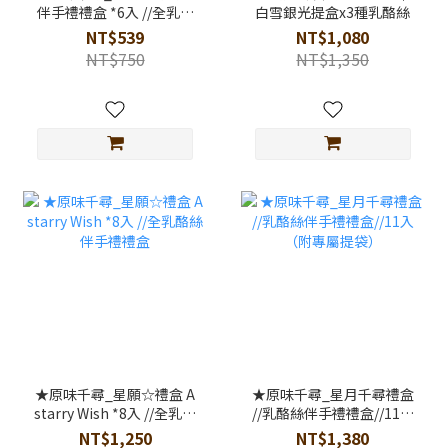
伴手禮禮盒 *6入 //全乳酪
白雪銀光提盒x3種乳酪絲
絲伴手禮禮盒//附專屬提袋
NT$539
NT$1,080
NT$750
NT$1,350
★原味千尋_星願☆禮盒 A
★原味千尋_星月千尋禮盒
starry Wish *8入 //全乳酪
//乳酪絲伴手禮禮盒//11入
絲伴手禮禮盒
（附專屬提袋）
NT$1,250
NT$1,380