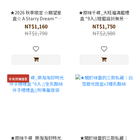
★2026 秋季限定 ☆願望星
★原味千尋_大旺福滿籃禮
盒☆ A Starry Dream *8
盒 *9入//提籃設計無另外
入//提盒設計附贈紙袋
紙袋
NT$1,160
NT$1,750
NT$1,790
NT$2,580
早鳥預購優惠
★原味千尋_樂淘淘好時光
★關於味蕾的三款私藏｜