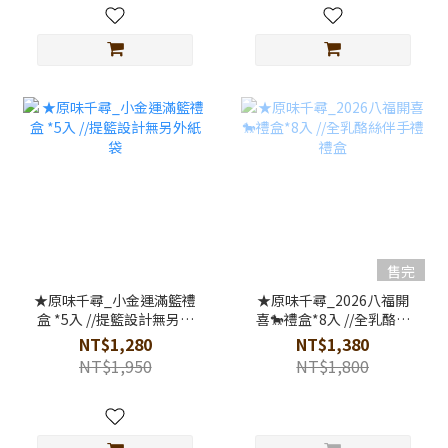
售完
★原味千尋_小金運滿籃禮
★原味千尋_2026八福開
盒 *5入 //提籃設計無另外
喜🐎禮盒*8入 //全乳酪絲
紙袋
伴手禮禮盒
NT$1,280
NT$1,380
NT$1,950
NT$1,800