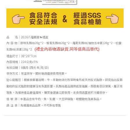
品 名｜2026八福開喜🐎禮盒
內 容 物｜原味乳酪絲28g *2
、
蜂蜜乳酪絲28g *2
、羅勒
乳酪絲(植物五辛素)28g *2
、松露
(禮盒內容物遇缺貨,同等
值
商品替代)
乳酪絲(非素)28g *2
禮盒尺寸│
38*26*7cm
內容規格｜224
公克±5%
有效日期｜6個月 (西元 年/月/日)
保存方式｜常溫保存，開封後請儘速食用完畢。
貼心提醒您｜根據食藥署說明：牛、羊動物消化牧草時會形成天然反式脂肪，研究指出反芻
動物的反式脂肪對健康沒有負面影響。乳酪絲產品隨熟成度進展，顏色會逐日變黃，屬正常
現象。
為維持產品最佳風味，購買後建議立
即食用，未食用請置放於冷藏保存。
過 敏 源｜本產品含有牛奶、魚、乳糖 、大豆卵磷脂、軟體動物及其製品。
請 注 意｜為維護商品品質，不可拆包零售