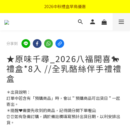
首購優惠輸入"N50"現折50元
2026中秋禮盒早鳥優惠
首購優惠輸入"N50"現折50元
分享到
★原味千尋_2026八福開喜🐎
禮盒*8入 //全乳酪絲伴手禮禮
盒
＊出貨說明：
訂單中若含有「預購商品」時，會以＂預購商品可出貨日＂一起
寄出。
＊提醒❤️需要先收到的商品，記得請分開下單喔🤗
⏰⏰如有急需訂購，請於備註欄填寫預計出貨日期，以利安排出
貨。