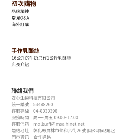
初次購物
品牌精神
常見Q&A
海外訂購
手作乳酪絲
16公升的牛奶只作1公斤乳酪絲
店長介紹
聯絡我們
安心生物科技有限公司
統一編號：53488260
客服專線｜04-8333398
服務時間｜周一~周五 09:00~17:00
客服信箱｜molls.aff@msa.hinet.net
連絡地址
｜
彰化縣員林市條和六街26號
(同公司聯絡地址)
門市資訊
合作通路