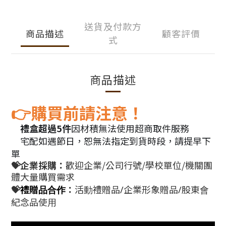
送貨及付款方
商品描述
顧客評價
式
商品描述
購買前請注意！
👉
禮盒超過5件
因材積無法使用超商取件服務
💝
宅配如遇節日，恕無法指定到貨時段
，請提早下
🚛
單
💝企業採購：
歡迎企業/公司行號/學校單位/機關團
體大量購買需求
💝
：
禮贈品合作
活動禮贈品/企業形象贈品/股東會
紀念品使用