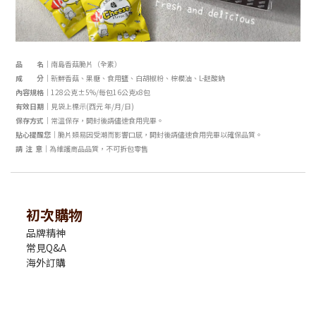
品 名｜
南島香菇脆片（全素）
成 分｜
新鮮香菇、果糖、食用鹽、
白胡椒粉、棕櫚油、L-麩酸鈉
內容規格｜
128公克±5%/每包16公克x8包
有效日期｜
見袋上標示(西元 年/月/日)
保存方式｜
常溫保存，開封後請儘速食用完畢。
貼心提醒您｜
脆片類易因受潮而影響口感，
開封後請儘速食用完畢以確保品質。
請 注 意｜
為維護商品品質，不可拆包零售
初次購物
品牌精神
常見Q&A
海外訂購