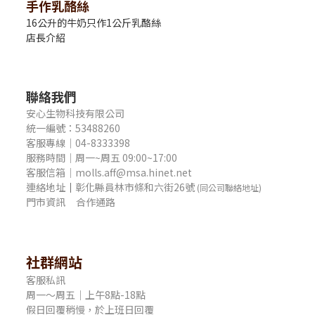
手作乳酪絲
16公升的牛奶只作1公斤乳酪絲
店長介紹
聯絡我們
安心生物科技有限公司
統一編號：53488260
客服專線｜04-8333398
服務時間｜周一~周五 09:00~17:00
客服信箱｜molls.aff@msa.hinet.net
連絡地址
｜
彰化縣員林市條和六街26號
(同公司聯絡地址)
門市資訊
合作通路
社群網站
客服私訊
周一～周五｜上午8點-18點
假日回覆稍慢，於上班日回覆