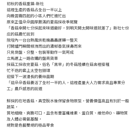
初秋的香菇重鎮-新社
這裡生產的香菇占全台一半以上
向晚雲霧四起的小區人們忙進忙出
原來正值朵朵圓厚飽滿的夏菇採收季尾聲
「香菇傘開七分採起來味道最好，到明天開太開味道就差了」新社七份
庄的菇農忙說到
院埕內一台台熱風烘乾機轟轟運轉一整天
打開爐門瞬間傾洩而出的濃郁香氣撲鼻而來
只見倒盤、分整、包裝等動作一氣呵成
立馬運上一路收購的盤商貨車
採菇工採收完夏菇，俗名「黑早」的冬菇陸續在菇舍裡接種
忙不迭的套上太空包頸環
迎接下一波漫長的養絲菌期
「這朵朵香菇養活了全村一半的人，這裡產量大人力需求高且專業分
工」農戶感恩的說道
鮮採的在地香菇，真空脫水後保留食物原型，營養價值高且有別於一般
蔬菜，
質地細緻、爽脆可口，且含有豐富纖維素、蛋白質、維他命D、礦物質
及人體必需氨基酸，
絕對是色藝雙絕的極品零食