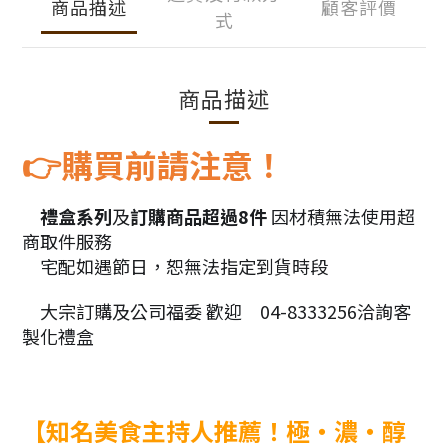
商品描述
顧客評價
式
商品描述
購買前請注意！
👉
禮盒系列
及
訂購商品超過8件
因材積無法使用超
🎁
商取件服務
宅配如遇節日，恕無法指定到貨時段
🚛
大宗訂購及公司福委 歡迎
04-8333256洽詢客
🛍
📞
製化禮盒 
【知名美食主持人推薦！極‧濃‧醇 