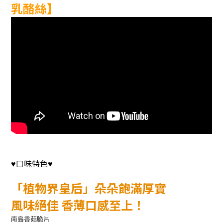
乳酪絲】
口味特色
♥
♥
「植物界皇后」朵朵飽滿厚實
風味絕佳 香薄口感至上！
南島香菇脆片