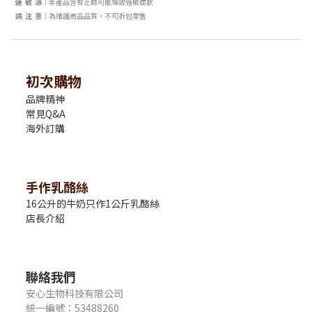
過 敏 源｜
本產品含有芝麻可能導致過敏症狀
請 注 意｜
為維護商品品質，不可拆包零售
初次購物
品牌精神
常見Q&A
海外訂購
手作乳酪絲
16公升的牛奶只作1公斤乳酪絲
店長介紹
聯絡我們
安心生物科技有限公司
統一編號：53488260