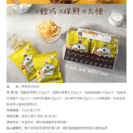
品 名｜
樂淘淘任性包
內 容 物｜
田園蔬菜脆片22gx2入、田園水果脆片22gx2
入
、南島香菇脆片16gx2
入
、南島秀
珍菇脆片16gx2
入
、水燦林甘薯條26gx2
入
、道卡斯芋頭條26gx2
入
(＊因應產季，若有品項
缺貨將以當季蔬果取代)
內容規格｜
256公克±5%
有效日期｜
見袋上標示 (西元 年/月/日)
保存方式｜
常溫保存，開封後請儘速食用完畢。
貼心提醒您｜
脆片類易因受潮而影響口感，
開封後請儘速食用完畢以確保品質