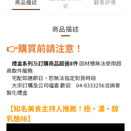
商品描述
顧客評價
式
商品描述
購買前請注意！
👉
禮盒系列
及
訂購商品超過8件
因材積無法使用超
🎁
商取件服務
宅配如遇節日，恕無法指定到貨時段
🚛
大宗訂購及公司福委 歡迎
04-8333256洽詢客
🛍
📞
製化禮盒
【知名美食主持人推薦！極‧濃‧醇
乳酪絲】