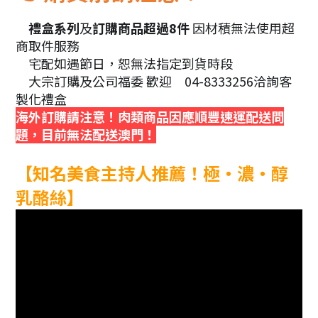
禮盒系列
及
訂購商品超過8件
因材積無法使用超
🎁
商取件服務
宅配如遇節日，恕無法指定到貨時段
🚛
大宗訂購及公司福委 歡迎
04-8333256洽詢客
🛍
📞
製化禮盒
海外訂購請注意！肉類商品因應順豐速運配送問
題，目前無法配送澳門！
【知名美食主持人推薦！極‧濃‧醇
乳酪絲】