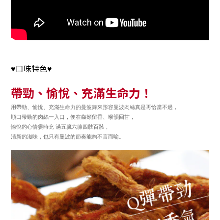
口味特色
♥
♥
帶勁、愉悅、充滿生命力！
用帶勁、愉悅、充滿生命力的曼波舞來形容曼波肉絲真是再恰當不過，
順口帶勁的肉絲一入口，便在齒頰留香、喉韻回甘，
愉悅的心情霎時充 滿五臟六腑四肢百骸，
清新的滋味，也只有曼波的節奏能夠不言而喻。