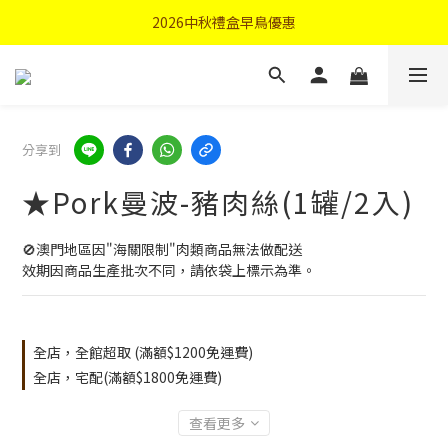
首購優惠輸入"N50"現折50元
2026中秋禮盒早鳥優惠
首購優惠輸入"N50"現折50元
分享到
★Pork曼波-豬肉絲(1罐/2入)
🚫澳門地區因"海關限制"肉類商品無法做配送
效期因商品生產批次不同，請依袋上標示為準。
全店，全館超取 (滿額$1200免運費)
全店，宅配(滿額$1800免運費)
查看更多