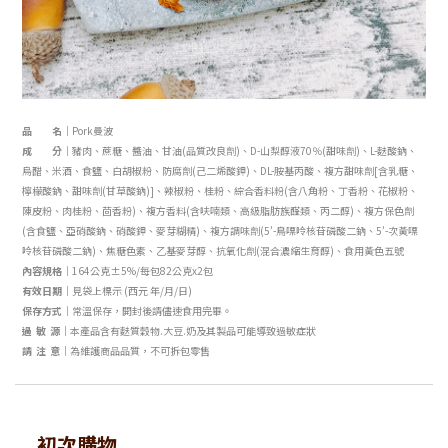
品 名｜
Pork曼波
成 分｜
豬肉、蔗糖
、
醬油
、
甘油(品質改良劑)
、
D-山梨醇液70％(甜味劑)
、
L-麩酸鈉
、
烏醋
、
米酒
、
食鹽
、
白胡椒粉
、
防腐劑(己二烯酸鉀)
、
DL-胺基丙酸
、
複方甜味劑[含乳糖
、
檸檬酸鈉
、
甜味劑(甘草酸鈉)]
、
辣椒粉
、
桂粉
、
綜合香料粉(含八角粉
、
丁香粉
、
花椒粉
、
陳皮粉
、
肉桂粉
、
茴香粉)
、
複方香料(含呋喃類
、
高級脂肪族醛類
、
丙二醇)
、
複方保色劑
(含食鹽
、
亞硝酸鈉
、
硝酸鉀
、
麥芽糊精)
、
複方調味劑(5'-鳥嘌呤核苷磷酸二鈉
、
5'-次黃嘌
呤核苷磷酸二鈉)
、
焦糖色素
、
乙基麥芽醇
、
抗氧化劑(混合濃縮生育醇)
、
食用黃色五號
內容規格｜
164公克±5%/每包82公克x2包
有效日期｜
見袋上標示 (西元 年/月/日)
保存方式｜
常溫保存，開封後請儘速食用完畢。
過 敏 源
｜
本產品含有麩質穀物.大豆.奶及其製品
可能導致過敏症狀
請 注 意｜
為維護商品品質，不可拆包零售
初次購物