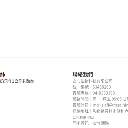
絲
聯絡我們
牛奶只作1公斤乳酪絲
安心生物科技有限公司
統一編號：53488260
客服專線｜04-8333398
服務時間｜周一~周五 09:00~17
客服信箱｜molls.aff@msa.hine
連絡地址
｜
彰化縣員林市條和六
公司聯絡地址)
門市資訊
合作通路