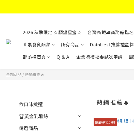
2026 秋季限定 ☆願望星盒☆
台灣高鐵🚄商務艙指名
🥬素食乳酪絲
所有商品
Daintiest推薦禮盒🎏
部落格首頁
Ｑ＆Ａ
企業贈禮福委試吃申請
最
全部商品
/
熱銷推薦🔥
熱銷推薦🔥
依口味挑選
🏆黃金乳酪絲
限量發行10贈1
精選商品