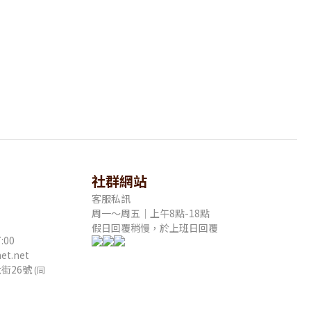
社群網站
客服私訊
周一～周五｜上午8點-18點
假日回覆稍慢，於上班日回覆
:00
t.net
街26號
(同