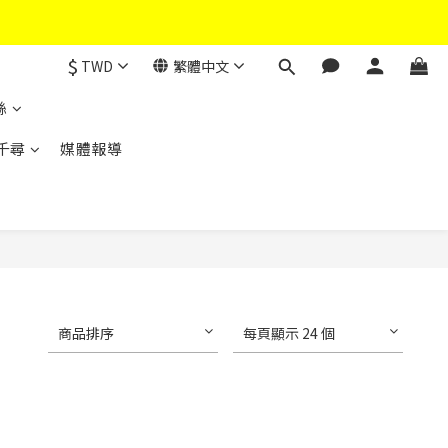
$
TWD
繁體中文
絲
千尋
媒體報導
商品排序
每頁顯示 24 個