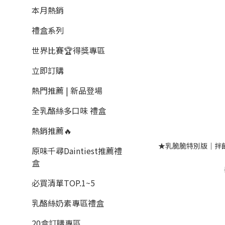
本月熱銷
禮盒系列
世界比賽🏆得獎專區
立即訂購
熱門推薦 | 新品登場
全乳酪絲多口味 禮盒
熱銷推薦🔥
★乳脆脆特別版｜拌
原味千尋Daintiest推薦禮
盒
必買清單TOP.1~5
乳酪絲奶素專區禮盒
20盒訂購專區