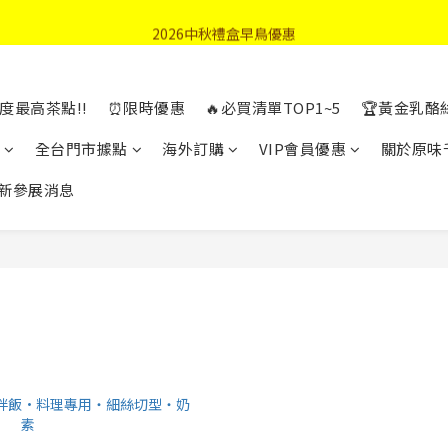
首購優惠輸入"N50"現折50元
2026中秋禮盒早鳥優惠
首購優惠輸入"N50"現折50元
度最高茶點!!
⏰限時優惠
🔥必買清單TOP1~5
🏆黃金乳酪
全台門市據點
海外訂購
VIP會員優惠
關於原味
新參展消息