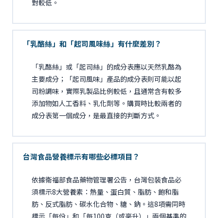
對較低。
「乳酪絲」和「起司風味絲」有什麼差別？
「乳酪絲」或「起司絲」的成分表應以天然乳酪為
主要成分；「起司風味」產品的成分表則可能以起
司粉調味，實際乳製品比例較低，且通常含有較多
添加物如人工香料、乳化劑等。購買時比較兩者的
成分表第一個成分，是最直接的判斷方式。
台灣食品營養標示有哪些必標項目？
依據衛福部食品藥物管理署公告，台灣包裝食品必
須標示8大營養素：熱量、蛋白質、脂肪、飽和脂
肪、反式脂肪、碳水化合物、糖、鈉。這8項需同時
標示「每份」和「每100克（或毫升）」兩個基準的