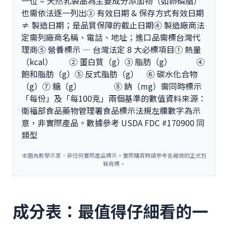
一位 = 天然乳製品為主要成分添加物（如卵磷脂）
也需依法逐一列出③ 有效日期 & 保存方式有效日期
≠ 製造日期；是品質保障的截止日期④ 製造廠商法
定需列廠商名稱、電話、地址；進口品需標台灣代
理商⑤ 營養標示 — 台灣法定 8 大必標項目① 熱量
（kcal） ② 蛋白質（g）③ 脂肪（g） ④
飽和脂肪（g）⑤ 反式脂肪（g） ⑥ 碳水化合物
（g）⑦ 糖（g） ⑧ 鈉（mg）需同時標示
「每份」及「每100克」兩個基準的數值資料來源：
衛福部食品藥物管理署食品標示法規左欄數字為示
意，非實際產品。數據參考 USDA FDC #170900 同
類型
本圖為教學示意，非任何實際產品標示。實際購買時請參考各廠商的正式包
裝背標。
成分表：最值得仔細看的一