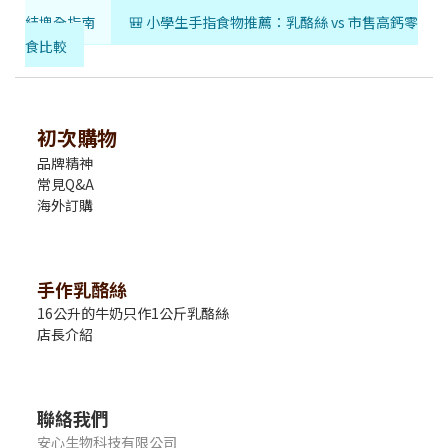
結塊全指南
🎒 小學生手指食物推薦：乳酪絲 vs 市售高鈣零
食比較
初次購物
品牌精神
常見Q&A
海外訂購
手作乳酪絲
16公升的牛奶只作1公斤乳酪絲
店長介紹
聯絡我們
安心生物科技有限公司