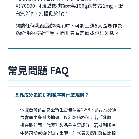
#170900 同類型數據顯示每100g鈣質721mg、蛋
白質25g、乳糖低於1g。
閱讀任何乳酪絲的標示時，可將上述5大區塊作為
系統性的核對流程，而非只看定價或包裝外觀。
常見問題 FAQ
食品成分表的排列順序有什麼規則？
依據台灣食品安全衛生管理法第22條，食品成分須
依
含量由多到少排列
。以乳酪絲為例，若「乳酪」
排在最前面，代表乳製品是主要成分；若排列順序
中起司粉或植物油先出現，則代表天然乳酪佔比相