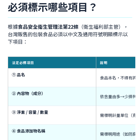
必須標示哪些項目？
根據
食品安全衛生管理法第22條
（衛生福利部主管），
台灣販售的包裝食品必須以中文及通用符號明顯標示以
下項目：
法定必標項目
說明
① 品名
食品本名，不得有誇
② 內容物（成分）
依含量由多→少排列
③ 淨重 / 容量 / 數量
需標明計量單位（克g
④ 食品添加物名稱
需標明用途（如防腐