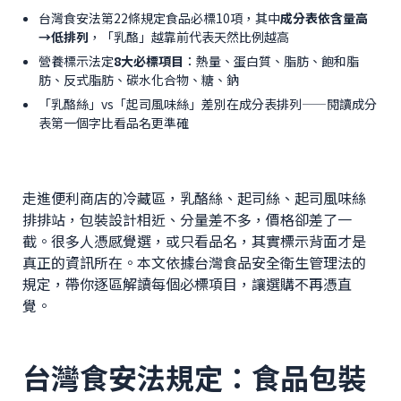
台灣食安法第22條規定食品必標10項，其中
成分表依含量高
→低排列
，「乳酪」越靠前代表天然比例越高
營養標示法定
8大必標項目
：熱量、蛋白質、脂肪、飽和脂
肪、反式脂肪、碳水化合物、糖、鈉
「乳酪絲」vs「起司風味絲」差別在成分表排列——閱讀成分
表第一個字比看品名更準確
走進便利商店的冷藏區，乳酪絲、起司絲、起司風味絲
排排站，包裝設計相近、分量差不多，價格卻差了一
截。很多人憑感覺選，或只看品名，其實標示背面才是
真正的資訊所在。本文依據台灣食品安全衛生管理法的
規定，帶你逐區解讀每個必標項目，讓選購不再憑直
覺。
台灣食安法規定：食品包裝