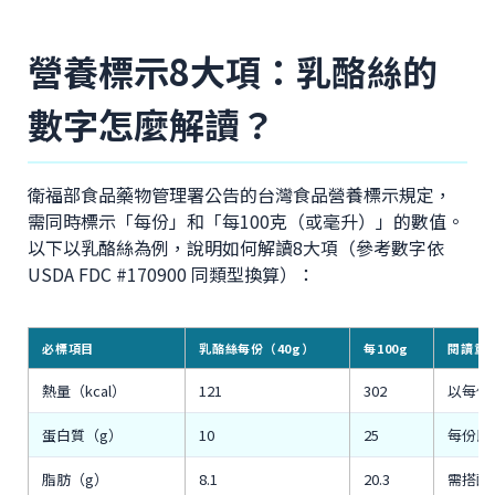
營養標示8大項：乳酪絲的
數字怎麼解讀？
衛福部食品藥物管理署公告的台灣食品營養標示規定，
需同時標示「每份」和「每100克（或毫升）」的數值。
以下以乳酪絲為例，說明如何解讀8大項（參考數字依
USDA FDC #170900 同類型換算）：
必標項目
乳酪絲每份（40g）
每100g
閱讀重
熱量（kcal）
121
302
以每份
蛋白質（g）
10
25
每份即
脂肪（g）
8.1
20.3
需搭配