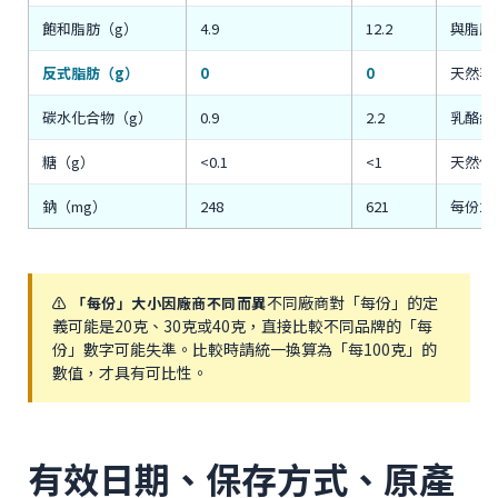
飽和脂肪（g）
4.9
12.2
與脂肪
反式脂肪（g）
0
0
天然乳
碳水化合物（g）
0.9
2.2
乳酪絲
糖（g）
<0.1
<1
天然低
鈉（mg）
248
621
每份2
不同廠商對「每份」的定
⚠️ 「每份」大小因廠商不同而異
義可能是20克、30克或40克，直接比較不同品牌的「每
份」數字可能失準。比較時請統一換算為「每100克」的
數值，才具有可比性。
有效日期、保存方式、原產