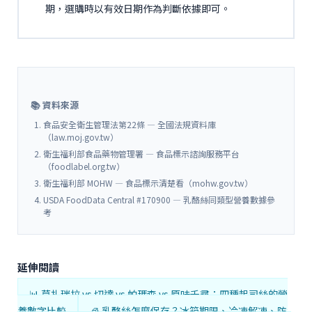
期，選購時以有效日期作為判斷依據即可。
📚 資料來源
食品安全衛生管理法第22條 — 全國法規資料庫
（law.moj.gov.tw）
衛生福利部食品藥物管理署 — 食品標示諮詢服務平台
（foodlabel.org.tw）
衛生福利部 MOHW — 食品標示清楚看（mohw.gov.tw）
USDA FoodData Central #170900 — 乳酪絲同類型營養數據參
考
延伸閱讀
📊 莫扎瑞拉 vs 切達 vs 帕瑪森 vs 原味千尋：四種起司絲的營
養數字比較
🧊 乳酪絲怎麼保存？冰箱期限、冷凍解凍、防