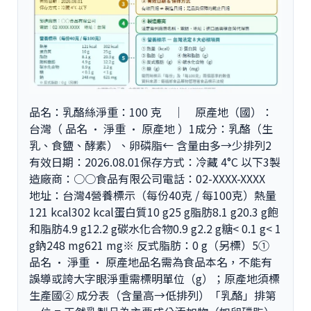
品名：乳酪絲淨重：100 克 ｜ 原產地（國）：
台灣（ 品名 · 淨重 · 原產地 ）1成分：乳酪（生
乳、食鹽、酵素）、卵磷脂← 含量由多→少排列2
有效日期：2026.08.01保存方式：冷藏 4°C 以下3製
造廠商：○○食品有限公司電話：02-XXXX-XXXX
地址：台灣4營養標示（每份40克 / 每100克）熱量
121 kcal302 kcal蛋白質10 g25 g脂肪8.1 g20.3 g飽
和脂肪4.9 g12.2 g碳水化合物0.9 g2.2 g糖< 0.1 g< 1
g鈉248 mg621 mg※ 反式脂肪：0 g（另標）5①
品名 · 淨重 · 原產地品名需為食品本名，不能有
誤導或誇大字眼淨重需標明單位（g）；原產地須標
生產國② 成分表（含量高→低排列）「乳酪」排第