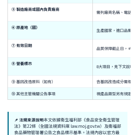
⑤ 製造廠商或國內負責廠商
需列廠商名稱、電話
⑥ 原產地（國）
生產國家，進口品需
⑦ 有效日期
品質保障截止日，≠ 
⑧ 營養標示
8大項目，見下文說明
⑨ 基因改造原料（如有）
含基因改造成分需標
⑩ 其他主管機關公告事項
視產品類型另有規定
本文依據衛生福利部《食品安全衛生管理
📌 法規來源說明
法》第22條（全國法規資料庫 law.moj.gov.tw）及衛福部
食品藥物管理署公告之食品標示基準。法規內容以官方最