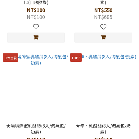
包(口味隨機)
素)
NT$100
NT$550
NT$100
NT$685
日本金賞
TOP.3
★清境蜂蜜乳酪絲(8入/淘氣包/
★辛‧乳酪絲(8入/淘氣包/奶
奶素)
素)