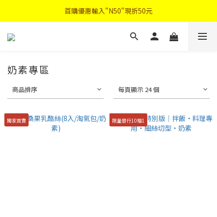
首購優惠輸入"N50"現折50元
首購優惠輸入"N50"現折50元
註冊會員登入"免費領取會員禮"
2026中秋禮盒早鳥優惠
奶素專區
首購優惠輸入"N50"現折50元
商品排序
每頁顯示 24 個
獨家首賣
限量發行10贈1