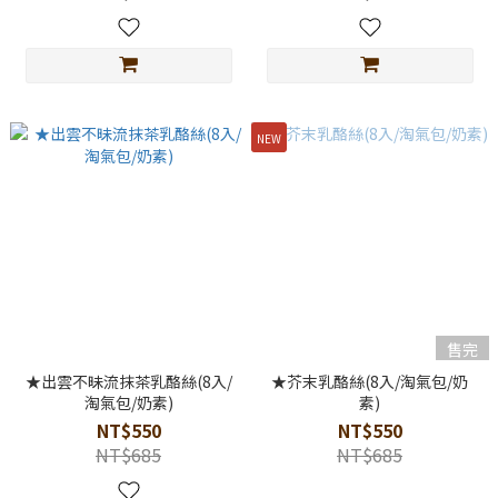
NEW
售完
★出雲不昧流抹茶乳酪絲(8入/
★芥末乳酪絲(8入/淘氣包/奶
淘氣包/奶素)
素)
NT$550
NT$550
NT$685
NT$685