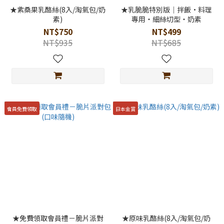
★紫桑果乳酪絲(8入/淘氣包/奶
★乳脆脆特別版｜拌飯·料理
素)
專用・細絲切型・奶素
NT$750
NT$499
NT$935
NT$685
會員免費領取
日本金賞
★免費領取會員禮－脆片派對
★原味乳酪絲(8入/淘氣包/奶