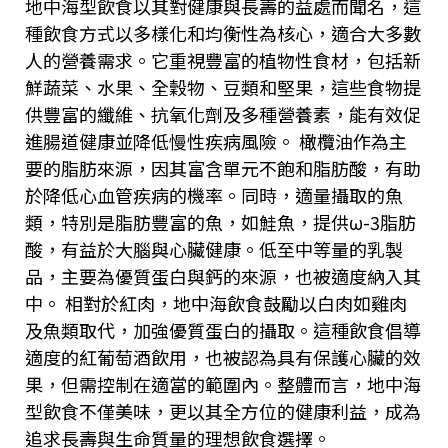
地中海型飲食以其對健康與長壽的益處而聞名，這
種飲食方式以多樣化和均衡性為核心，適合大多數
人的營養需求。它重視豐富的植物性食材，包括新
鮮蔬菜、水果、全穀物、豆類和堅果，這些食物提
供豐富的纖維、抗氧化劑及多種營養素，能有效促
進腸道健康並降低慢性疾病風險。 橄欖油作為主
要的脂肪來源，因其富含單元不飽和脂肪酸，有助
於降低心血管疾病的機率。同時，適量攝取的魚
類，特別是脂肪豐富的魚，如鮭魚，提供
ω-3
脂肪
酸，有益於大腦與心臟健康。低至中等量的乳製
品，主要為優質蛋白與鈣的來源，也被適度納入其
中。 相對於紅肉，地中海飲食鼓勵以白肉如雞肉
及魚類取代，加強優質蛋白的攝取。這種飲食倡導
適度的紅葡萄酒飲用，也被認為具有保護心臟的效
果，但需控制在適當的範圍內。整體而言，地中海
型飲食不僅美味，更以其全方位的健康利益，成為
追求長壽與生命質量的理想飲食選擇。