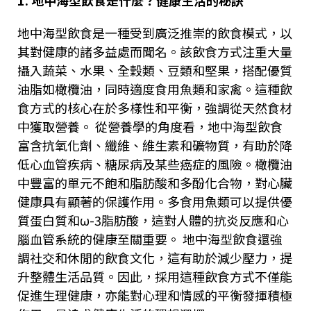
1.
地中海型飲食是什麼？健康生活的秘訣
地中海型飲食是一種受到廣泛推崇的飲食模式，以
其對健康的諸多益處而聞名。該飲食方式注重大量
攝入蔬菜、水果、全穀類、豆類和堅果，搭配優質
油脂如橄欖油，同時適度食用魚類和家禽。這種飲
食方式的核心在於多樣性和平衡，強調從天然食材
中獲取營養。 從營養學的角度看，地中海型飲食
富含抗氧化劑、纖維、維生素和礦物質，有助於降
低心血管疾病、糖尿病及某些癌症的風險。橄欖油
中豐富的單元不飽和脂肪酸和多酚化合物，對心臟
健康具有顯著的保護作用。多食用魚類可以提供優
質蛋白質和
ω-3
脂肪酸，這對人體的抗炎反應和心
腦血管系統的健康至關重要。 地中海型飲食還強
調社交和休閒的飲食文化，這有助於減少壓力，提
升整體生活品質。因此，採用這種飲食方式不僅能
促進生理健康，亦能對心理和情感的平衡發揮積極