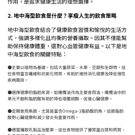
作用，是追求健康生活的理想選擇。
2.
地中海型飲食是什麼？享瘦人生的飲食策略
地中海型飲食結合了健康飲食習慣和愉悅的生活方
式，強調多樣化且均衡的營養攝取。因其不僅能幫
助保持健康體重，還對心血管健康有益。以下是地
中海型飲食的關鍵特點：
●主要以植物為基礎，包括大量蔬菜、水果、豆類和全穀物。這
些食物富含纖維和抗氧化物質，有助於維持消化健康及降低慢性
疾病風險。
●選擇健康的脂肪來源，如橄欖油作為主要食用油。橄欖油中的
單元不飽和脂肪酸有助於降低壞膽固醇，促進心臟健康。
●定期食用魚類，尤其是富含
Omega-3
脂肪酸的魚。這類脂肪
酸對心臟健康和減少發炎有重要作用。
●適當攝取乳製品及堅果，這些食物提供了優質蛋白質和鈣質，