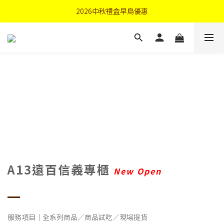
首購優惠輸入"N50"現折50元
2026中秋禮盒早鳥優惠
首購優惠輸入"N50"現折50元
A13遠百信義專櫃
New Open
服務項目｜全系列商品／商品試吃／現場提貨