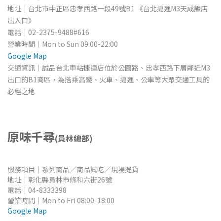
地址
｜台北市中正區忠孝西路一段49號B1 《台北捷運M3
天成飯店
出入口》
電話｜02-2375-9488#616
營業時間
｜Mon to Sun 09
:00-22:00
Google Map
交通資訊｜誠品台北車站捷運店位於公園路、忠孝西路下層鄰近M3
出口的B1商區，為搭乘高鐵、火車、捷運、公車等大眾交通工具的
必經之地
原味千尋
(員林總部)
服務項目｜系列商品／商品試吃／現場提貨
地址
｜
​彰化縣
員林市條和六街26號
電話｜04-8333398
營業時間
｜Mon to Fri 08
:00-18:00
Google Map