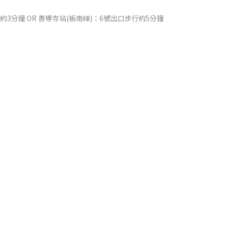
3分鐘 OR 善導寺站(板南線)：6號出口步行約5分鐘