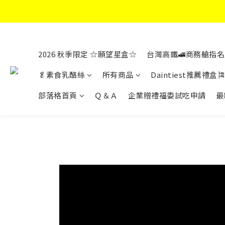
2026 秋季限定 ☆願望星盒☆
台灣高鐵🚄商務艙指名
🥬素食乳酪絲
所有商品
Daintiest推薦禮盒🎏
部落格首頁
Ｑ＆Ａ
企業贈禮福委試吃申請
最