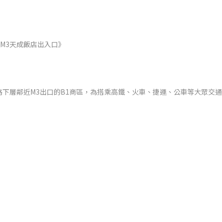
M3
天成飯店出入口》
下層鄰近M3出口的B1商區，為搭乘高鐵、火車、捷運、公車等大眾交