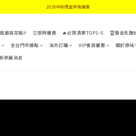
首購優惠輸入"N50"現折50元
2026中秋禮盒早鳥優惠
首購優惠輸入"N50"現折50元
度最高茶點!!
⏰限時優惠
🔥必買清單TOP1~5
🏆黃金乳酪
全台門市據點
海外訂購
VIP會員優惠
關於原味
新參展消息