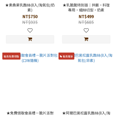
★紫桑果乳酪絲(8入/淘氣包/奶
★乳脆脆特別版｜拌飯·料理
素)
專用・細絲切型・奶素
NT$750
NT$499
NT$935
NT$685
會員免費領取
會員獨享
★免費領取會員禮－脆片派對
★阿爾巴黑松露乳酪絲(8入/淘