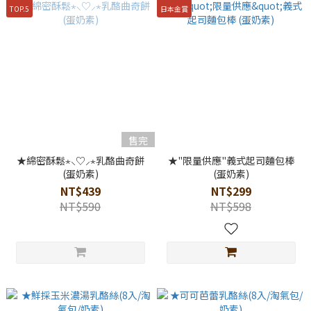
TOP.5
日本金賞
售完
★綿密酥鬆⋆⸜♡⸝‍⋆乳酪曲奇餅
★"限量供應"義式起司麵包棒
(蛋奶素)
(蛋奶素)
NT$439
NT$299
NT$590
NT$598