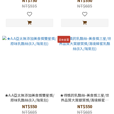
NT$750
NT$550
NT$935
NT$685
日本金賞
★A.A亞太無添加美食獎雙星獎/
★得獎的乳酪絲-美食獎三星/世
原味乳酪絲(8入/淘氣包)
界品質大賞銀質獎/清境蜂蜜乳
酪絲(8入/淘氣包)
NT$550
NT$550
NT$685
NT$685