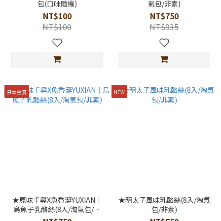
包(口味隨機)
氣包/非素)
NT$100
NT$750
NT$100
NT$935
日本金賞
NEW
★原味千尋X魚香涎YUXIAN｜
★明太子風味乳酪絲(8入/淘氣
烏魚子乳酪絲(8入/淘氣包/非
包/非素)
素)