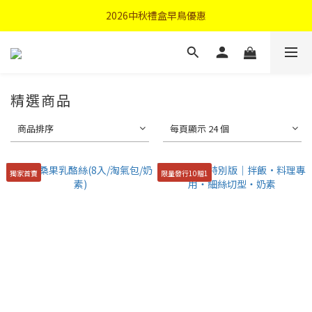
首購優惠輸入"N50"現折50元
2026中秋禮盒早鳥優惠
首購優惠輸入"N50"現折50元
精選商品
商品排序
每頁顯示 24 個
獨家首賣
限量發行10贈1