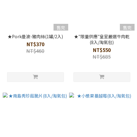
售完
售完
★Pork曼波-豬肉絲(1罐/2入)
★"限量供應"皇室嚴選牛肉乾
(8入/淘氣包)
NT$370
NT$550
NT$460
NT$685