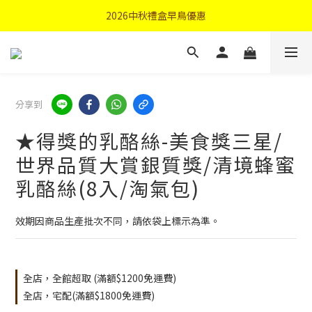
首購優惠輸入"N50"現折50元
2026中秋禮盒早鳥優惠
首購優惠輸入"N50"現折50元
分享到
★得獎的乳酪絲-美食獎三星/
世界品質大賞銀質獎/清境蜂蜜
乳酪絲(8入/淘氣包)
效期因商品生產批次不同，請依袋上標示為準。
全店，全館超取 (滿額$1200免運費)
全店，宅配(滿額$1800免運費)