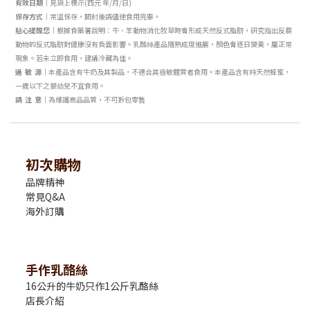
有效日期｜
見袋上標示(西元 年/月/日)
保存方式｜
常溫保存，開封後請儘速食用完畢。
貼心提醒您｜
根據食藥署說明：牛、羊動物消化牧草
時會形成天然反式脂肪，研究指出反芻
動物的反式脂肪對健康沒有負面影響。
乳酪絲產品隨熟成度進展，顏色會逐日
變黃，屬正常
現象。若未立即食用，建
議冷藏為佳。
過 敏 源｜
本產品含有牛奶及其製品，不適合其過敏體質者食用。
本產品含有純天然蜂蜜，
一歲以下之嬰幼兒不宜食用。
請 注 意｜
為維護商品品質，不可拆包零售
初次購物
品牌精神
常見Q&A
海外訂購
手作乳酪絲
16公升的牛奶只作1公斤乳酪絲
店長介紹