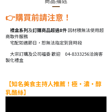
商品描述
購買前請注意！
👉
禮盒系列
及
訂購商品超過8件
因材積無法使用超
🎁
商取件服務
宅配如遇節日，恕無法指定到貨時段
🚛
大宗訂購及公司福委 歡迎
04-8333256洽詢客
🛍
📞
製化禮盒 
【知名美食主持人推薦！極‧濃‧醇 
乳酪絲】