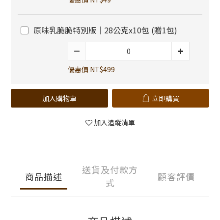
原味乳脆脆特別版｜28公克x10包 (贈1包)
優惠價 NT$499
加入購物車
立即購買
加入追蹤清單
送貨及付款方
商品描述
顧客評價
式