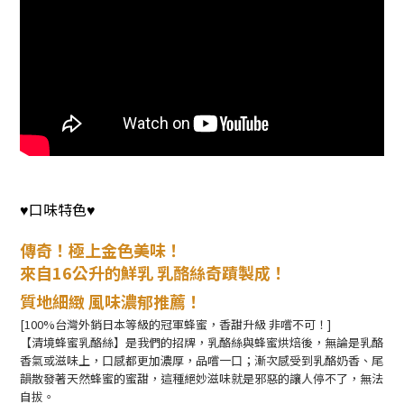
口味特色
♥
♥
傳奇！極上金色美味！
來自16公升的鮮乳
乳酪絲奇蹟製成！
質地細緻 風味濃郁推薦！
[100%台灣外銷日本等級的冠軍蜂蜜，香甜升級 非嚐不可！]
【清境蜂蜜乳酪絲】是我們的招牌，
乳酪絲與蜂蜜烘焙後，
無論是乳酪
香氣或滋味上，
口感都更加濃厚，品嚐一口；
漸次感受到乳酪奶香、
尾
韻散發著天然蜂蜜的蜜甜，
這種絕妙滋味就是邪惡的讓人停不了，無法
自拔。