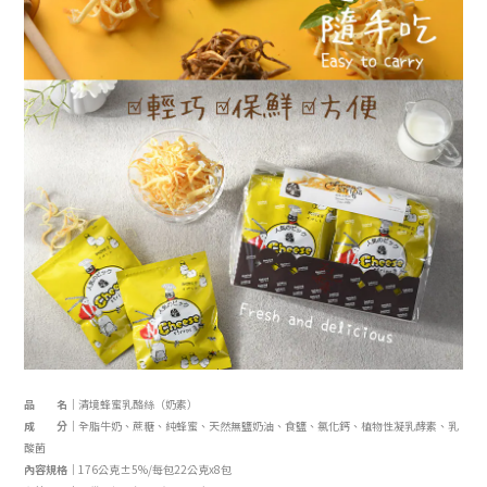
品 名｜
清境蜂蜜乳酪絲（奶素）
成 分｜
全脂牛奶、蔗糖、
純蜂蜜、
天然無鹽奶油
、食鹽、氯化鈣、植物性凝乳酵素、乳
酸菌
內容規格｜
176公克±5%/每包22公克x8包