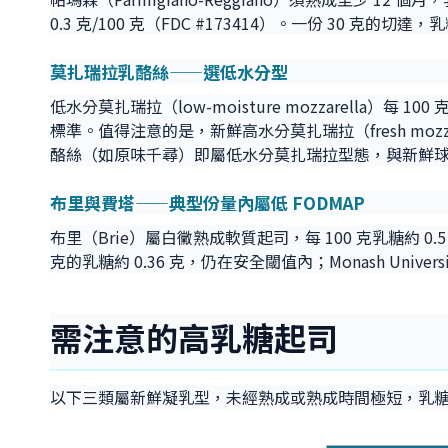
0.3 克/100 克（FDC #173414）。一份 30 克的切達，
莫扎瑞拉乳酪絲——選低水分型
低水分莫扎瑞拉（low-moisture mozzarella）每 10
標準。值得注意的是，新鮮高水分莫扎瑞拉（fresh mo
酪絲（如原味千尋）即屬低水分莫扎瑞拉型態，與新鮮
布里與費塔——典型份量內屬低 FODMAP
布里（Brie）屬白黴熟成軟質起司，每 100 克乳糖約 0.5 克
克的乳糖約 0.36 克，仍在安全閾值內；Monash Unive
需注意的高乳糖起司
以下三類屬新鮮凝乳型，未經熟成或熟成時間極短，乳