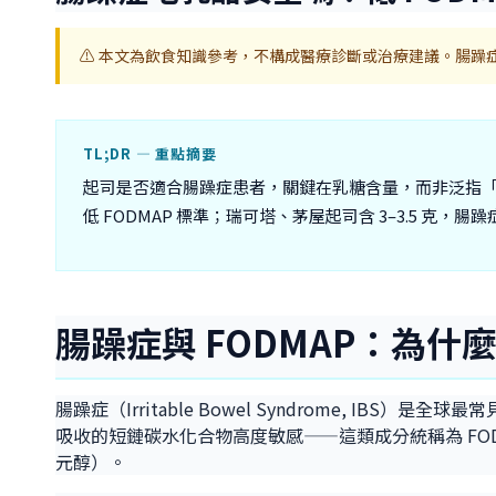
⚠️ 本文為飲食知識參考，不構成醫療診斷或治療建議。腸
TL;DR — 重點摘要
起司是否適合腸躁症患者，關鍵在乳糖含量，而非泛指「乳製品」。
低 FODMAP 標準；瑞可塔、茅屋起司含 3–3.5 克
腸躁症與 FODMAP：為
腸躁症（Irritable Bowel Syndrome, IBS）是全
吸收的短鏈碳水化合物高度敏感——這類成分統稱為 FODMAP（Fermen
元醇）。