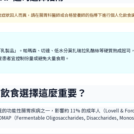
躁症症狀因人而異，請在腸胃科醫師或合格營養師的指導下進行個人化飲食
帕瑪森、切達、低水分莫扎瑞拉乳酪絲等硬質熟成起司，每 100 克乳糖僅 
，腸躁症患者宜控制份量或避免大量食用。
什麼飲食選擇這麼重要？
球最常見的功能性腸胃疾病之一，影響約 11% 的成年人（Lovell & For
table Oligosaccharides, Disaccharides, Mon