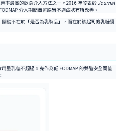
述改善率最高的飲食介入方法之一。2016 年發表於
Journal
在低 FODMAP 介入期間自述腸胃不適症狀有所改善。
症患者，關鍵不在於「是否為乳製品」，而在於該起司的乳糖殘
每份食用量乳糖不超過
1 克
作為低 FODMAP 的雙醣安全閾值
：