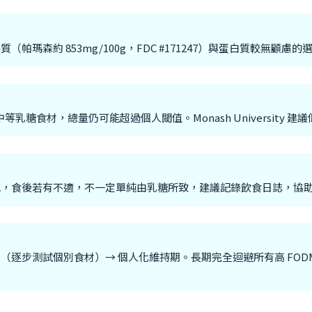
森約 853mg/100g，FDC #171247）與蛋白質較無顧慮的
乳糖食材，總量仍可能超過個人閾值。Monash University 建
感，食後若有不適，不一定單純由乳糖所致，建議記錄飲食日誌，協
）→ 再引入期（逐步測試個別食材）→ 個人化維持期。長期完全迴避所有高