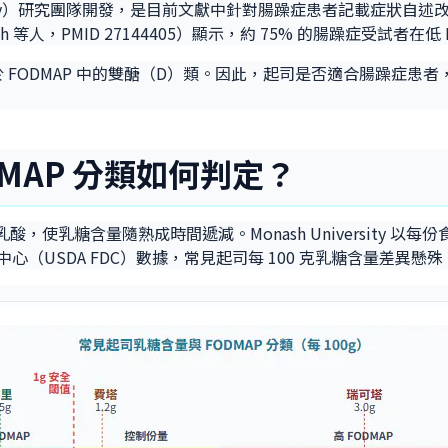
iversity）研究團隊開發，是目前文獻中針對腸躁症患者記載症狀自
h 等人，PMID 27144405）顯示，約 75% 的腸躁症受試者
，屬於 FODMAP 中的雙醣（D）類。因此，起司是否適合腸躁
MAP 分類如何判定？
，使乳糖含量隨熟成時間遞減。Monash University 以
食品數據中心（USDA FDC）數據，常見起司每 100 克乳糖含量差異懸殊