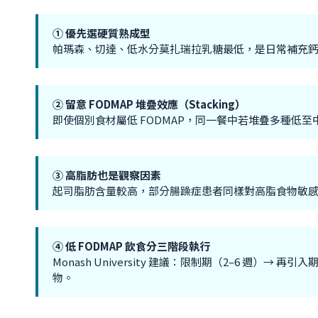
① 優先選硬質熟成型
帕瑪森、切達、低水分莫扎瑞拉乳糖最低，是日常補充鈣質（帕瑪
② 留意 FODMAP 堆疊效應（Stacking）
即使個別食材屬低 FODMAP，同一餐中若堆疊多種低至中等
③ 高脂肪也是觀察因素
起司脂肪含量較高，部分腸躁症患者同樣對高脂食物敏
④ 低 FODMAP 飲食分三階段執行
Monash University 建議：限制期（2–6 週
物。