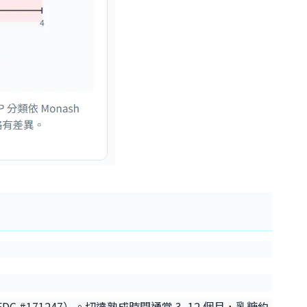
 FDC #171247）。切達熟成時間通常 3–12 個月，乳糖約