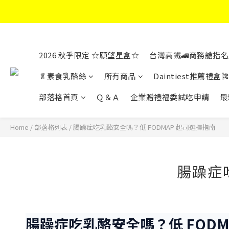
2026 秋季限定 ☆願望星盒☆
台灣高鐵🚄商務艙指名
🥬素食乳酪絲
所有商品
Daintiest推薦禮盒🎏
部落格首頁
Ｑ＆Ａ
企業贈禮福委試吃申請
最
Home
/
部落格列表
/
腸躁症吃乳酪安全嗎？低 FODMAP 起司選擇指南
腸躁症
腸躁症吃乳酪安全嗎？低 FODM