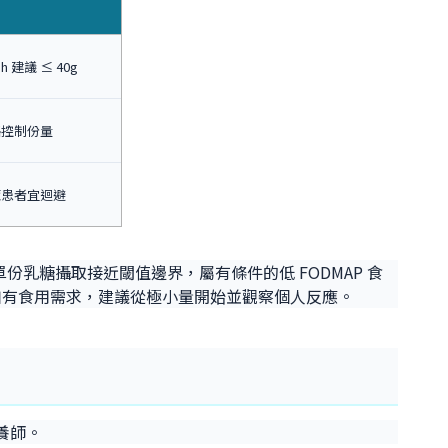
sh 建議 ≤ 40g
格控制份量
症患者宜迴避
匙）以內時，單份乳糖攝取接近閾值邊界，屬有條件的低 FODMAP 食
者如有食用需求，建議從極小量開始並觀察個人反應。
養師。