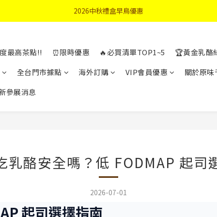
首購優惠輸入"N50"現折50元
2026中秋禮盒早鳥優惠
首購優惠輸入"N50"現折50元
度最高茶點!!
⏰限時優惠
🔥必買清單TOP1~5
🏆黃金乳酪
全台門市據點
海外訂購
VIP會員優惠
關於原味
新參展消息
吃乳酪安全嗎？低 FODMAP 起司
2026-07-01
AP 起司選擇指南