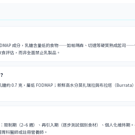
P 成分，乳糖含量低的食物——如帕瑪森、切達等硬質熟成起司——依 Monash
飲食評估，而非全面禁止乳製品。
？
糖約 0.7 克，屬低 FODMAP；新鮮高水分莫扎瑞拉與布拉塔（Bur
飲食分三階段進行：限制期（2–6 週）、再引入期（逐步測試個別食材）、個人化維
腸胃科醫師或註冊營養師。