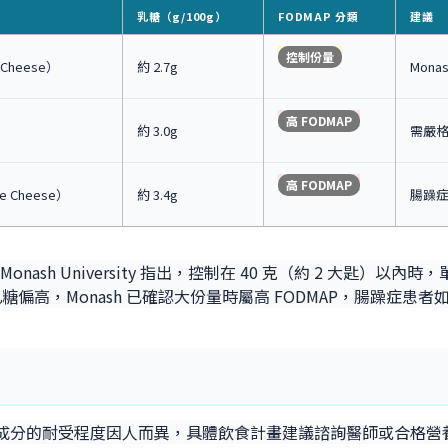
乳糖（g/100g）
FODMAP 分類
建議
控制份量
Cheese）
約 2.7g
Mona
高 FODMAP
）
約 3.0g
需嚴
高 FODMAP
 Cheese）
約 3.4g
腸躁
，但 Monash University 指出，控制在 40 克（約 2 大
偏高，Monash 已確認大份量時屬高 FODMAP，腸躁症患
P 成分的耐受程度因人而異，具體飲食計畫建議諮詢醫師或合格營