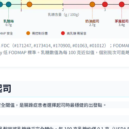
起司
sh 安全閾值，是腸躁症患者選擇起司時最穩健的出發點。
個月，乳酸菌將乳糖幾乎完全轉化，每 100 克乳糖約僅 0.1 克（USDA