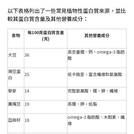
以下表格列出了一些常見植物性蛋白質來源，並比
較其蛋白質含量及其他營養成分：
每
100
克蛋白質含量
食物
其他營養成分
(
克
)
高含量鐵、鈣、
omega-3
脂肪
大豆
36
酸
豌豆蛋
25
低卡路里，富含纖維和氨基酸
白
藜麥
14
完整氨基酸、鐵、鎂、纖維
鷹嘴豆
19
高鐵、鉀，低脂
omega-3
脂肪酸、木酚素、纖
亞麻籽
18
維