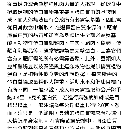
從事健身或希望增強肌肉力量的人來說，從飲食中
攝取足夠的蛋白質極為重要。蛋白質由氨基酸組
成，而人體無法自行合成所有必需氨基酸，因此需
從日常飲食中獲取。 在選擇蛋白質來源時，應考
慮蛋白質的品質和能否為身體提供全部必需氨基
酸。動物性蛋白質如雞肉、牛肉、豬肉、魚類、蛋
類和乳製品等，通常被認為是完整蛋白，因為它們
含有人體所需的所有必需氨基酸。此外，豆類如大
豆和鷹嘴豆以及秦篷黑土這類穀物也提供優質植物
蛋白，是植物性飲食者的理想選擇。 每天所需的
蛋白質攝取量視個人體重、活動水平和健康目標而
有所不同。一般來說，成人每天需攝取每公斤體重
約
0.8
至
1.6
克的蛋白質，若進行高強度訓練或是目
標是增重，一般建議為每公斤體重
1.2
至
2.0
克。然
而，這只是一個範圍，具體的蛋白質需求應根據個
人情況量身定制。 在實際飲食安排中，將蛋白質
均勻分配到每日的三餐和小吃當中，有助於身體更