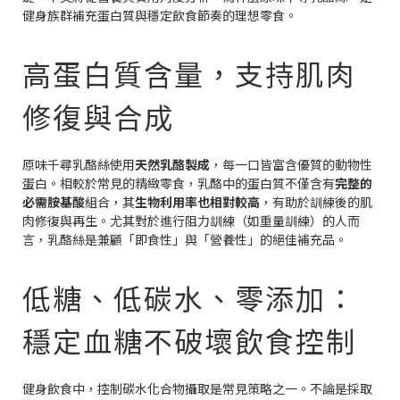
健身族群補充蛋白質與穩定飲食節奏的理想零食。
高蛋白質含量，支持肌肉
修復與合成
原味千尋乳酪絲使用
天然乳酪製成
，每一口皆富含優質的動物性
蛋白。相較於常見的精緻零食，乳酪中的蛋白質不僅含有
完整的
必需胺基酸
組合，其
生物利用率也相對較高
，有助於訓練後的肌
肉修復與再生。尤其對於進行阻力訓練（如重量訓練）的人而
言，乳酪絲是兼顧「即食性」與「營養性」的絕佳補充品。
低糖、低碳水、零添加：
穩定血糖不破壞飲食控制
健身飲食中，控制碳水化合物攝取是常見策略之一。不論是採取