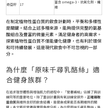
富含
omega-3
、抗氧化劑、纖
奇亞籽
17
維
在制定植物性蛋白質的飲食計劃時，平衡和多樣性
是關鍵。結合上述多種來源，能夠提供完整的氨基
酸組合及豐富的微量元素，滿足健身者的高需求。
探索植物性蛋白質不僅能優化健康，也有利於環保
和可持續發展，這是現代飲食中不可忽視的一部
分。
為什麼「原味千尋乳酪絲」適
合健身族群？
在追求理想體態與增強肌力的過程中，「營養補給」佔據了與訓
練同等的重要地位。除了重訓計畫與有氧訓練安排外，
正確攝取
蛋白質
與維持良好的飲食結構，是健身成果能否長期維持的關
鍵。本文將從營養與實用角度分析，為什麼原味千尋乳酪絲，是