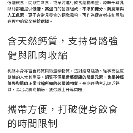
低醣飲食、間歇性斷食，或單純進行飲食結構調整，原味千尋乳
酪絲都能提供
低醣、高蛋白
的營養組成，
不添加糖分、防腐劑與
人工色素
，更不含常見零食的精緻澱粉，可作為健身者控制體脂
過程中的
安全補給選擇
。
含天然鈣質，支持骨骼強
健與肌肉收縮
乳酪本身亦富含鈣質與微量礦物質，這對經常運動、從事高強度
訓練的人尤其重要。
鈣質不僅是骨骼健康的關鍵元素，也是神經
傳導與肌肉正常收縮所需的必備礦物質
。長期運動者若缺乏鈣
質，易出現肌肉抽筋、疲勞感上升等問題。
攜帶方便，打破健身飲食
的時間限制