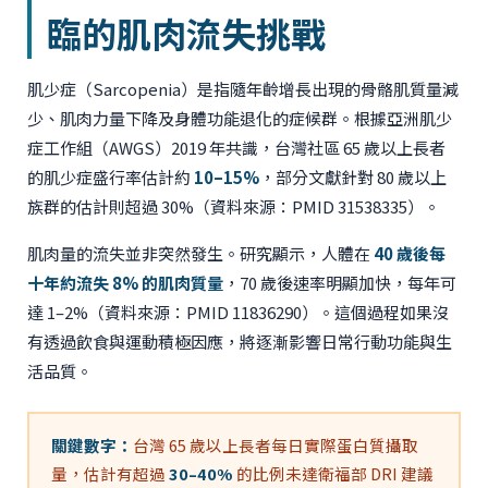
臨的肌肉流失挑戰
肌少症（Sarcopenia）是指隨年齡增長出現的骨骼肌質量減
少、肌肉力量下降及身體功能退化的症候群。根據亞洲肌少
症工作組（AWGS）2019 年共識，台灣社區 65 歲以上長者
的肌少症盛行率估計約
10–15%
，部分文獻針對 80 歲以上
族群的估計則超過 30%（資料來源：PMID 31538335）。
肌肉量的流失並非突然發生。研究顯示，人體在
40 歲後每
十年約流失 8% 的肌肉質量
，70 歲後速率明顯加快，每年可
達 1–2%（資料來源：PMID 11836290）。這個過程如果沒
有透過飲食與運動積極因應，將逐漸影響日常行動功能與生
活品質。
關鍵數字：
台灣 65 歲以上長者每日實際蛋白質攝取
量，估計有超過
30–40%
的比例未達衛福部 DRI 建議