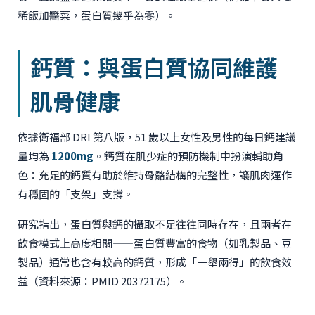
稀飯加醬菜，蛋白質幾乎為零）。
鈣質：與蛋白質協同維護
肌骨健康
依據衛福部 DRI 第八版，51 歲以上女性及男性的每日鈣建議
量均為
1200mg
。鈣質在肌少症的預防機制中扮演輔助角
色：充足的鈣質有助於維持骨骼結構的完整性，讓肌肉運作
有穩固的「支架」支撐。
研究指出，蛋白質與鈣的攝取不足往往同時存在，且兩者在
飲食模式上高度相關——蛋白質豐富的食物（如乳製品、豆
製品）通常也含有較高的鈣質，形成「一舉兩得」的飲食效
益（資料來源：PMID 20372175）。