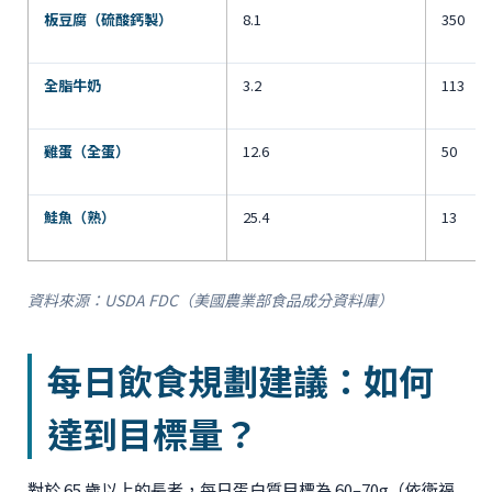
板豆腐（硫酸鈣製）
8.1
350
全脂牛奶
3.2
113
雞蛋（全蛋）
12.6
50
鮭魚（熟）
25.4
13
資料來源：USDA FDC（美國農業部食品成分資料庫）
每日飲食規劃建議：如何
達到目標量？
對於 65 歲以上的長者，每日蛋白質目標為 60–70g（依衛福