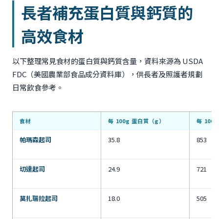
長者補充蛋白質與鈣質的
高效食材
以下整理常見食材的蛋白質與鈣質含量，資料來源為 USDA
FDC（美國農業部食品成分資料庫），供長者及照護者規劃
日常飲食參考。
食材
每 100g 蛋白質（g）
每 100
帕瑪森起司
35.8
853
切達起司
24.9
721
莫扎瑞拉起司
18.0
505