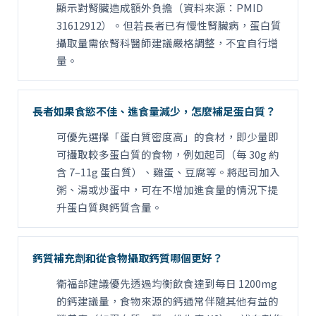
顯示對腎臟造成額外負擔（資料來源：PMID
31612912）。但若長者已有慢性腎臟病，蛋白質
攝取量需依腎科醫師建議嚴格調整，不宜自行增
量。
長者如果食慾不佳、進食量減少，怎麼補足蛋白質？
可優先選擇「蛋白質密度高」的食材，即少量即
可攝取較多蛋白質的食物，例如起司（每 30g 約
含 7–11g 蛋白質）、雞蛋、豆腐等。將起司加入
粥、湯或炒蛋中，可在不增加進食量的情況下提
升蛋白質與鈣質含量。
鈣質補充劑和從食物攝取鈣質哪個更好？
衛福部建議優先透過均衡飲食達到每日 1200mg
的鈣建議量，食物來源的鈣通常伴隨其他有益的