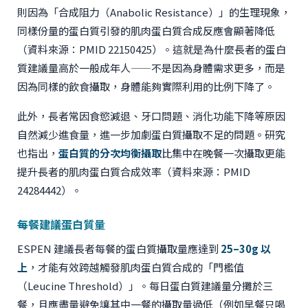
則因為「合成阻力（Anabolic Resistance）」的生理現象，
同樣份量的蛋白質引發的肌肉蛋白質合成反應會顯著降低
（資料來源：PMID 22150425）。這就是為什麼長者的蛋白
質建議量高於一般成年人——不是因為身體需求更多，而是
因為同樣的飲食攝取，身體能夠實際利用的比例下降了。
此外，長者常因食慾減退、牙口問題、消化功能下降等原因
自然減少進食量，進一步加劇蛋白質攝取不足的問題。研究
也指出，
蛋白質的分次均衡攝取
比集中在晚餐一次攝取更能
提升長者的肌肉蛋白質合成效率（資料來源：PMID
24284442）。
每餐建議蛋白質量
ESPEN 建議長者每餐的蛋白質攝取量應達到
25–30g 以
上
，才能有效跨越觸發肌肉蛋白質合成的「門檻值
（Leucine Threshold）」。每日蛋白質建議量分攤於三
餐，且應盡量避免讓其中一餐的攝取量過低（例如早餐只喝