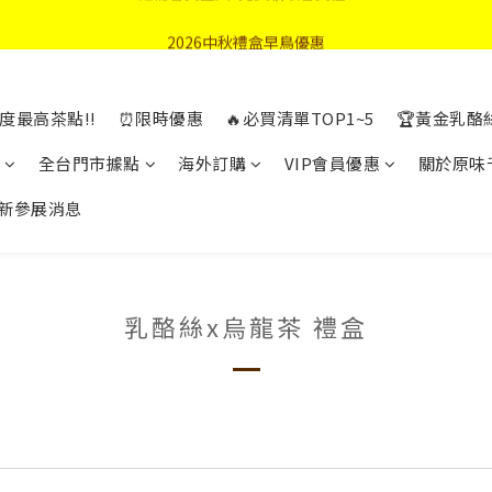
首購優惠輸入"N50"現折50元
2026中秋禮盒早鳥優惠
首購優惠輸入"N50"現折50元
度最高茶點!!
⏰限時優惠
🔥必買清單TOP1~5
🏆黃金乳酪
全台門市據點
海外訂購
VIP會員優惠
關於原味
新參展消息
乳酪絲x烏龍茶 禮盒