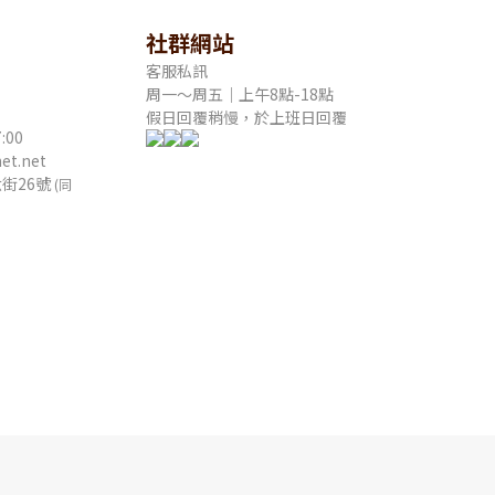
社群網站
客服私訊
周一～周五｜上午8點-18點
假日回覆稍慢，於上班日回覆
:00
t.net
街26號
(同