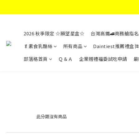
2026 秋季限定 ☆願望星盒☆
台灣高鐵🚄商務艙指名
🥬素食乳酪絲
所有商品
Daintiest推薦禮盒🎏
部落格首頁
Ｑ＆Ａ
企業贈禮福委試吃申請
最
此分類沒有商品