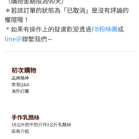
（購物金期限為90天）
＊若該訂單的狀態為「已取消」是沒有評論的
權限哦！
FB粉絲團
＊如果有操作上的疑慮歡迎透過
或
line＠
聯繫我們～
初次購物
品牌精神
常見Q&A
海外訂購
手作乳酪絲
16公升的牛奶只作1公斤乳酪絲
店長介紹