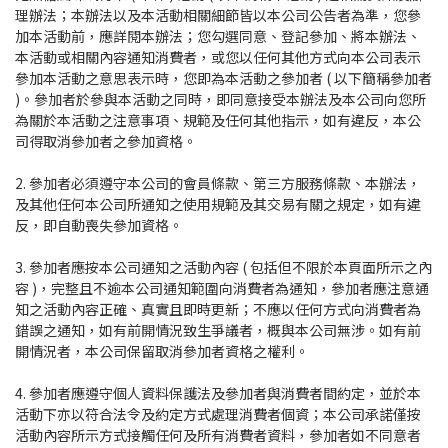
理辦法；本辦法以及本活動相關細節皆以本公司公告者為準，您參
加本活動前，應詳閱本辦法；您勾選同意、登記參加、將本辦法、
本活動或相關內容通知消費者，或您以任何其他方式向本公司表示
參加本活動之意思表示時，您即為本活動之參加者 ( 以下簡稱參加者
)。參加者於參與本活動之同時，即同意接受本辦法及本公司向您所
為關於本活動之注意事項、規範及任何其他指示，如有違反，本公
司得取消參加者之參加資格。
2. 參加者必須遵守本公司的會員條款、第三方服務條款、本辦法，
及其他任何本公司所通知之使用規範及其交易有關之規定，如有違
反，即自動喪失參加資格。
3. 參加者應按本公司通知之活動內容 ( 包括但不限於本頁面所示之內
容 )，完整且不逾本公司通知範圍向消費者為通知，參加者應注意通
知之活動內容正確、真實且即時更新；不應以任何方式向消費者為
錯誤之通知，如有前開情況致生爭議者，概與本公司無涉。如有前
開情況者，本公司保留取消參加者資格之權利。
4. 參加者應遵守個人資料保護法及參加者與消費者間約定，並於本
活動下亦以符合法令及約定方式處理消費者個資；本公司承諾僅按
活動內容所示方式接觸任何及所有消費者資料，參加者如不同意者