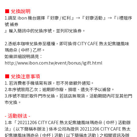
■ 兌換說明
1.請至 ibon 機台選擇『 好康 / 紅利 』→『 好康活動 』→『 i 禮贈序
號 補券
』輸入簡訊中的兌換序號，並列印兌換券。
2.憑紙本咖啡兌換券至櫃檯，即可換得 CITY CAFE 熱太妃焦糖風味
瑪奇朵 ( 中杯 ) 乙杯。
如需詳細說明請見：
http://www.ibon.com.tw/event/bonus/igift.html
■ 兌換注意事項
1. 若消費者手機填寫有誤，恕不另做額外通知。
2.本序號限用乙次；逾期即作廢，損壞、遺失不予以補發。
3.序號不限於取件門市兌換，若該店無現貨，活動期間內可至其他門
市兌換。
- 活動辦法 -
1.本「 20211206 CITY CAFE 熱太妃焦糖風味瑪奇朵 ( 中杯 ) 活動辦
法」( 以下簡稱本辦法 ) 係本公司為提供 20211206 CITY CAFE 熱太
妃焦糖風味瑪奇朵 ( 中杯 ) 活動 ( 以下簡稱本活動 ) 之相關資訊及辦