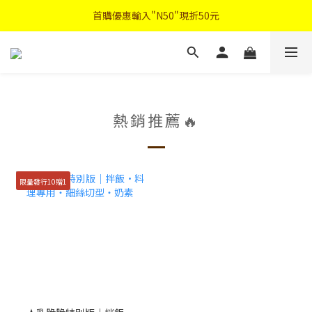
首購優惠輸入"N50"現折50元
首購優惠輸入"N50"現折50元
註冊會員登入"免費領取會員禮"
2026中秋禮盒早鳥優惠
首購優惠輸入"N50"現折50元
熱銷推薦🔥
限量發行10贈1