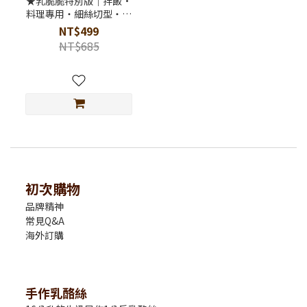
★乳脆脆特別版｜拌飯·
料理專用・細絲切型・奶
素
NT$499
NT$685
初次購物
品牌精神
常見Q&A
海外訂購
手作乳酪絲