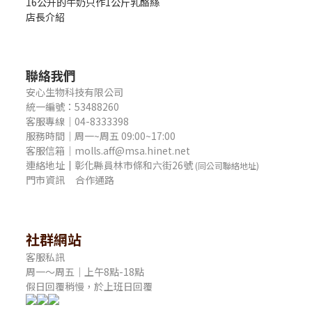
16公升的牛奶只作1公斤乳酪絲
店長介紹
聯絡我們
安心生物科技有限公司
統一編號：53488260
客服專線｜04-8333398
服務時間｜周一~周五 09:00~17:00
客服信箱｜molls.aff@msa.hinet.net
連絡地址
｜
彰化縣員林市條和六街26號
(同公司聯絡地址)
門市資訊
合作通路
社群網站
客服私訊
周一～周五｜上午8點-18點
假日回覆稍慢，於上班日回覆