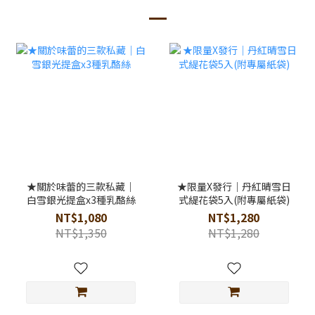
★關於味蕾的三款私藏｜
★限量X發行｜丹紅晴雪日
白雪銀光提盒x3種乳酪絲
式緹花袋5入(附專屬紙袋)
NT$1,080
NT$1,280
NT$1,350
NT$1,280