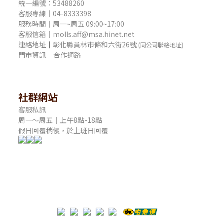
統一編號：53488260
客服專線｜04-8333398
服務時間｜周一~周五 09:00~17:00
客服信箱｜molls.aff@msa.hinet.net
連絡地址
｜
彰化縣員林市條和六街26號
(同公司聯絡地址)
門市資訊
合作通路
社群網站
客服私訊
周一～周五｜上午8點-18點
假日回覆稍慢，於上班日回覆