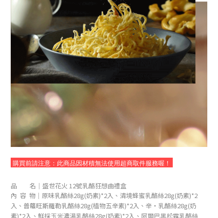
購買前請注意：此商品因材積無法使用超商取件服務喔！
品 名｜
盛世花火 12號乳酪狂想曲禮盒
內 容 物｜
原味乳酪絲28g(奶素)*2入、清境蜂蜜
乳酪絲28g(奶素)
*2
入
、
普蘿旺斯羅勒
乳酪絲28g(植物五辛素)
*2入
、
辛‧
乳酪絲28g(奶
素)
*2入
、
鮮採玉米濃湯乳酪絲28g(奶素)
*2入
、阿爾巴黑松露乳酪絲