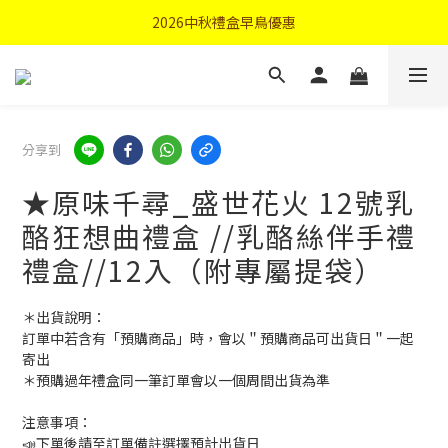
首購優惠輸入"N50"現折50元
2026中秋禮盒早鳥優惠
首購優惠輸入"N50"現折50元
分享到
★原味千尋_盛世花火 12號乳
酪狂想曲禮盒 //乳酪絲伴手禮
禮盒//12入（附專屬提袋）
＊出貨說明：
訂單中若含有「預購商品」時，會以＂預購商品可出貨日＂一起
寄出
＊預購過年禮盒同一筆訂單會以一個周間出貨為準
注意事項：
📣下單後請至訂單備註選擇預計出貨日