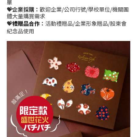
單
💝企業採購：
歡迎企業/公司行號/學校單位/機關團
體大量購買需求
💝
禮贈品合作
：
活動禮贈品/企業形象贈品/股東會
紀念品使用