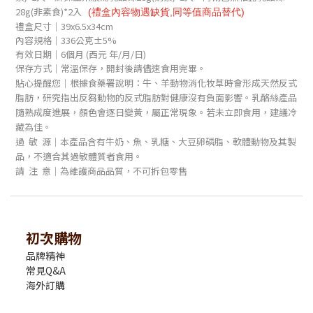
28g(非素食)
*2入
(禮盒內容物遇缺貨,同等
值
商品替代)
禮盒尺寸│
39x6.5x34cm
內容規格｜336公克±5%
有效日期｜6個月
(西元 年/月/日)
保存方式｜常溫保存，開封後請儘速食用完畢。
貼心提醒您｜
根據食藥署說明：牛、羊動物消化牧草時會形成天然反式
脂肪，研究指出反芻動物的反式脂肪對健康沒有負面影響。乳酪絲產品
隨熟成度進展，顏色會逐日變黃，屬正常現象。若未立即食用，建議冷
藏為佳。
過 敏 源｜
本產品含有牛奶、魚、乳糖、大豆卵磷脂、軟體動物及其製
品，不適合其過敏體質者食用。
請 注 意｜為維護商品品質，不可拆包零售
初次購物
品牌精神
常見Q&A
海外訂購