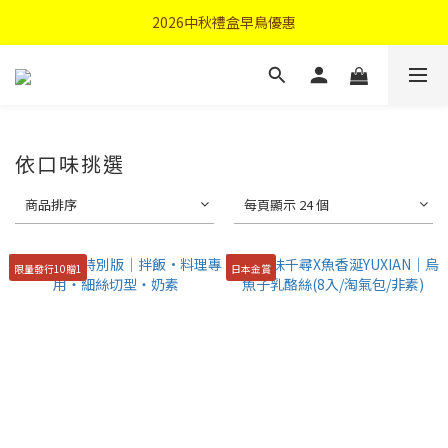
首購優惠輸入"N50"現折50元
2026中秋禮盒早鳥優惠
首購優惠輸入"N50"現折50元
依口味挑選
商品排序
每頁顯示 24 個
限量發行10贈1
日本金賞