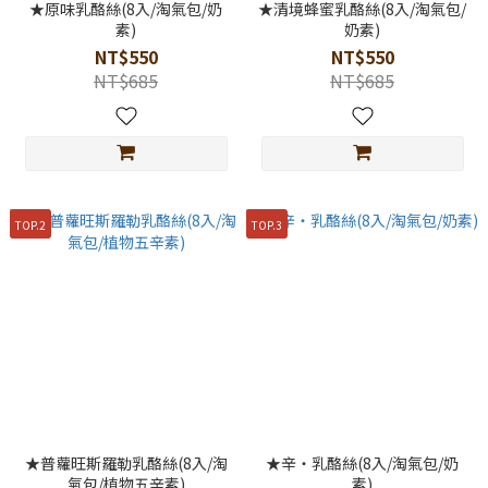
★原味乳酪絲(8入/淘氣包/奶
★清境蜂蜜乳酪絲(8入/淘氣包/
素)
奶素)
NT$550
NT$550
NT$685
NT$685
TOP.2
TOP.3
★普蘿旺斯羅勒乳酪絲(8入/淘
★辛‧乳酪絲(8入/淘氣包/奶
氣包/植物五辛素)
素)