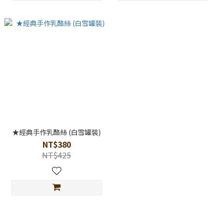
★經典手作乳酪絲 (白雪罐裝)
NT$380
NT$425