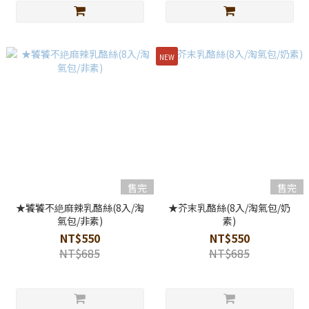
NEW
售完
售完
★饕饕不絶麻辣乳酪絲(8入/淘
★芥末乳酪絲(8入/淘氣包/奶
氣包/非素)
素)
NT$550
NT$550
NT$685
NT$685