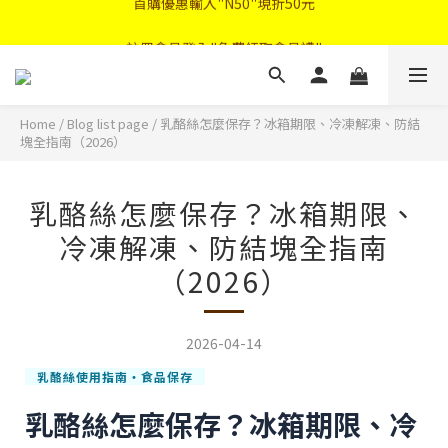
註冊會員登入"免費領取會員禮"
首購優惠輸入"N50"現折50元
2026中秋禮盒早鳥優惠
首購優惠輸入"N50"現折50元
Home
/
Blog list page
/
乳酪絲怎麼保存？冰箱期限、冷凍解凍、防結
塊全指南（2026）
乳酪絲怎麼保存？冰箱期限、
冷凍解凍、防結塊全指南
（2026）
2026-04-14
乳酪絲使用指南・食品保存
乳酪絲怎麼保存？冰箱期限、冷