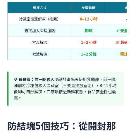
解凍方式
所需時間
食
冷藏室慢速解凍（推薦）
8–12 小時
✔
直接加入料理加熱
即時
✔ 安全
室溫解凍
1–2 小時
⚠️ 超過
微波解凍
1–2 分鐘
需注
計畫隔天使用乳酪絲，前一晚
💡 最推薦：前一晚移入冷藏
睡前將冷凍包移入冷藏室（不要直接放室溫），8-12小時
後即可自然解凍，口感最接近新鮮狀態，食品安全性也最
高。
防結塊5個技巧：從開封那