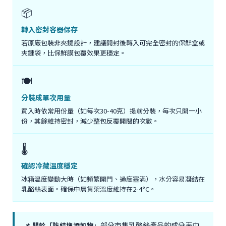
📦
轉入密封容器保存
若原廠包裝非夾鏈設計，建議開封後轉入可完全密封的保鮮盒或
夾鏈袋，比保鮮膜包覆效果更穩定。
🍽️
分裝成單次用量
買入時依常用份量（如每次30-40克）提前分裝，每次只開一小
份，其餘維持密封，減少整包反覆開關的次數。
🌡️
確認冷藏溫度穩定
冰箱溫度變動大時（如頻繁開門、過度塞滿），水分容易凝結在
乳酪絲表面。確保中層貨架溫度維持在2-4°C。
部分市售乳酪絲產品的成分表中
📌 關於「防結塊添加物」