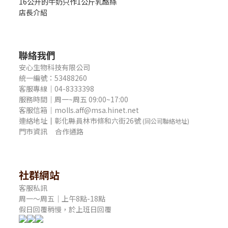
16公升的牛奶只作1公斤乳酪絲
店長介紹
聯絡我們
安心生物科技有限公司
統一編號：53488260
客服專線｜04-8333398
服務時間｜周一~周五 09:00~17:00
客服信箱｜molls.aff@msa.hinet.net
連絡地址
｜
彰化縣員林市條和六街26號
(同公司聯絡地址)
門市資訊
合作通路
社群網站
客服私訊
周一～周五｜上午8點-18點
假日回覆稍慢，於上班日回覆