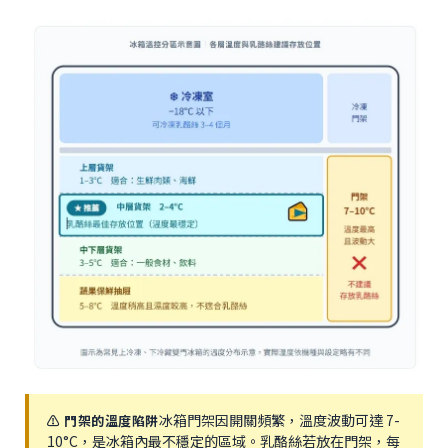
冰箱門架因開關頻繁，溫度波動可達 7-
⚠️ 門架的溫度陷阱
10°C，是冰箱內最不穩定的區域。乳酪絲若放在門架，每