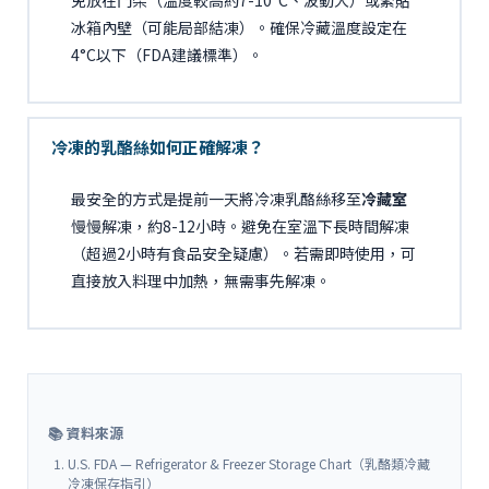
免放在門架（溫度較高約7-10°C、波動大）或緊貼
冰箱內壁（可能局部結凍）。確保冷藏溫度設定在
4°C以下（FDA建議標準）。
冷凍的乳酪絲如何正確解凍？
最安全的方式是提前一天將冷凍乳酪絲移至
冷藏室
慢慢解凍，約8-12小時。避免在室溫下長時間解凍
（超過2小時有食品安全疑慮）。若需即時使用，可
直接放入料理中加熱，無需事先解凍。
📚 資料來源
U.S. FDA — Refrigerator & Freezer Storage Chart（乳酪類冷藏
冷凍保存指引）