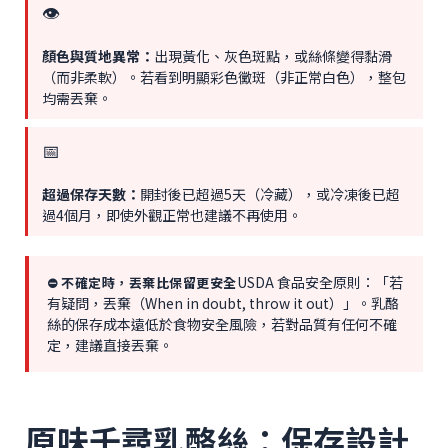
👁️
顏色與質地異常：
出現黃化、灰色斑點，或絲條變得黏滑
（而非柔軟）。若看到明顯彩色黴斑（非正常白色），整包
均需丟棄。
📅
超過保存天數：
開封後已超過5天（冷藏），或冷凍後已超
過4個月，即使外觀正常也建議不再使用。
USDA 食品安全原則：「若
⛔ 不確定時，丟棄比保留更安全
有疑問，丟棄（When in doubt, throw it out）」。乳酪
絲的保存成本遠低於食物安全風險，若對品質有任何不確
定，建議直接丟棄。
原味千尋乳酪絲：保存設計