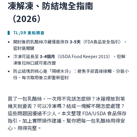
凍解凍、防結塊全指南
（2026）
▌ TL;DR 重點摘要
開封後的乳酪絲冷藏僅能保存
3-5天
（FDA食品安全指引），
密封是關鍵
冷凍可延長至
3-4個月
（USDA Food Keeper 2015），但解
凍後拉絲口感可能改變
防止結塊的核心是「隔絕水分」：避免手部直接接觸、分裝小
份、每次取用後立即重新密封
買了一包乳酪絲，一次用不完該怎麼辦？冰箱裡放到第
幾天就要丟？可以冷凍嗎？結成一塊解不開怎麼處理？
這些問題困擾過不少人。本文整理 FDA/USDA 食品保存
指引，加上實際操作建議，幫你把每一包乳酪絲用得安
心、用得完整。