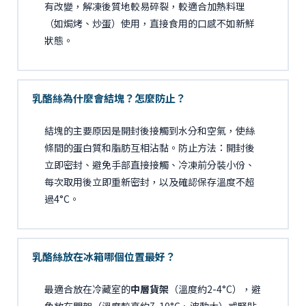
有改變，解凍後質地較易碎裂，較適合加熱料理
（如焗烤、炒蛋）使用，直接食用的口感不如新鮮
狀態。
乳酪絲為什麼會結塊？怎麼防止？
結塊的主要原因是開封後接觸到水分和空氣，使絲
條間的蛋白質和脂肪互相沾黏。防止方法：開封後
立即密封、避免手部直接接觸、冷凍前分裝小份、
每次取用後立即重新密封，以及確認保存溫度不超
過4°C。
乳酪絲放在冰箱哪個位置最好？
最適合放在冷藏室的
中層貨架
（溫度約2-4°C），避