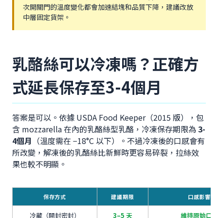
次開關門的溫度變化都會加速結塊和品質下降，建議改放
中層固定貨架。
乳酪絲可以冷凍嗎？正確方
式延長保存至3-4個月
答案是可以。依據 USDA Food Keeper（2015 版），包
含 mozzarella 在內的乳酪絲型乳酪，冷凍保存期限為
3-
4個月
（溫度需在 −18°C 以下）。不過冷凍後的口感會有
所改變，解凍後的乳酪絲比新鮮時更容易碎裂，拉絲效
果也較不明顯。
保存方式
建議期限
口感影響
冷藏（開封密封）
3–5 天
維持原始口