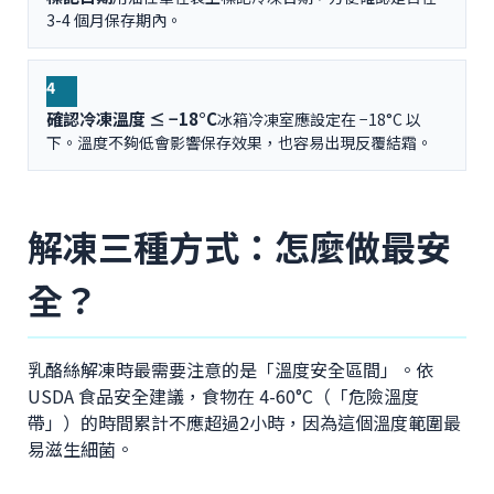
3-4 個月保存期內。
4
確認冷凍溫度 ≤ −18°C
冰箱冷凍室應設定在 −18°C 以
下。溫度不夠低會影響保存效果，也容易出現反覆結霜。
解凍三種方式：怎麼做最安
全？
乳酪絲解凍時最需要注意的是「溫度安全區間」。依
USDA 食品安全建議，食物在 4-60°C（「危險溫度
帶」）的時間累計不應超過2小時，因為這個溫度範圍最
易滋生細菌。