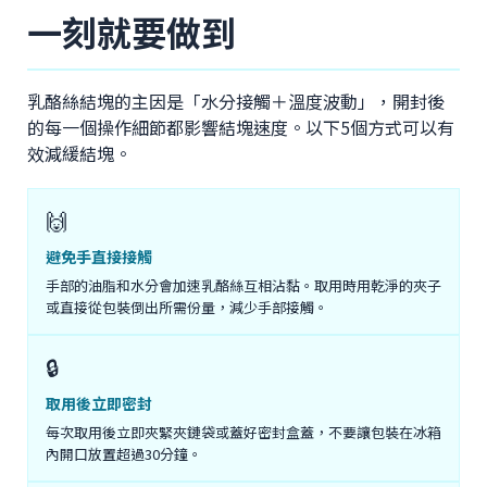
一刻就要做到
乳酪絲結塊的主因是「水分接觸＋溫度波動」，開封後
的每一個操作細節都影響結塊速度。以下5個方式可以有
效減緩結塊。
🙌
避免手直接接觸
手部的油脂和水分會加速乳酪絲互相沾黏。取用時用乾淨的夾子
或直接從包裝倒出所需份量，減少手部接觸。
🔒
取用後立即密封
每次取用後立即夾緊夾鏈袋或蓋好密封盒蓋，不要讓包裝在冰箱
內開口放置超過30分鐘。