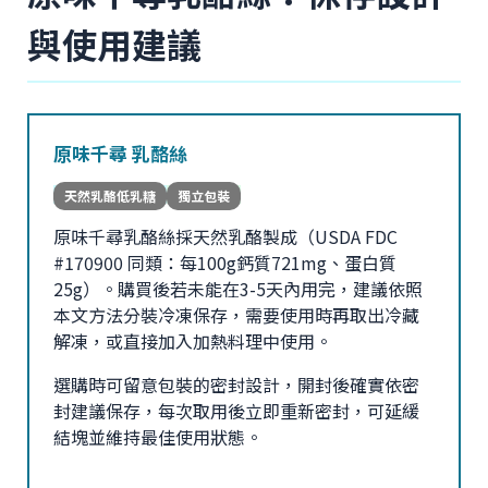
與使用建議
原味千尋 乳酪絲
天然乳酪低乳糖
獨立包裝
原味千尋乳酪絲採天然乳酪製成（USDA FDC
#170900 同類：每100g鈣質721mg、蛋白質
25g）。購買後若未能在3-5天內用完，建議依照
本文方法分裝冷凍保存，需要使用時再取出冷藏
解凍，或直接加入加熱料理中使用。
選購時可留意包裝的密封設計，開封後確實依密
封建議保存，每次取用後立即重新密封，可延緩
結塊並維持最佳使用狀態。