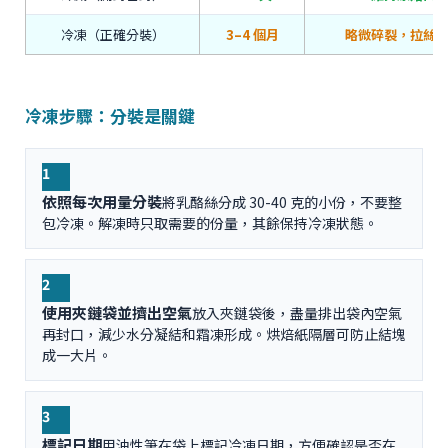
冷凍（正確分裝）
3–4 個月
略微碎裂，拉絲
冷凍步驟：分裝是關鍵
1
依照每次用量分裝
將乳酪絲分成 30-40 克的小份，不要整
包冷凍。解凍時只取需要的份量，其餘保持冷凍狀態。
2
使用夾鏈袋並擠出空氣
放入夾鏈袋後，盡量排出袋內空氣
再封口，減少水分凝結和霜凍形成。烘焙紙隔層可防止結塊
成一大片。
3
標記日期
用油性筆在袋上標記冷凍日期，方便確認是否在