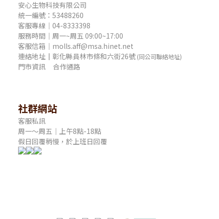
安心生物科技有限公司
統一編號：53488260
客服專線｜04-8333398
服務時間｜周一~周五 09:00~17:00
客服信箱｜molls.aff@msa.hinet.net
連絡地址
｜
彰化縣員林市條和六街26號
(同公司聯絡地址)
門市資訊
合作通路
社群網站
客服私訊
周一～周五｜上午8點-18點
假日回覆稍慢，於上班日回覆