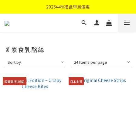
首購優惠輸入"N50"現折50元
2026中秋禮盒早鳥優惠
首購優惠輸入"N50"現折50元
🥬素食乳酪絲
Sort by
24 Items per page
限量發行10贈1
日本金賞