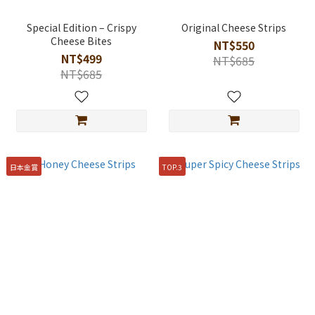
Special Edition – Crispy
Original Cheese Strips
Cheese Bites
NT$550
NT$499
NT$685
NT$685
日本金賞
TOP.3