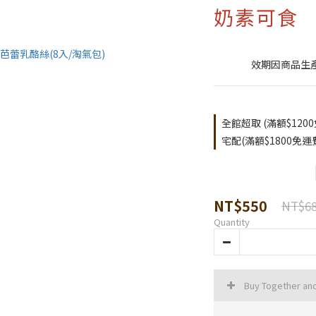
奶素可食
效期因商品生
全館超取 (滿額$1200免
宅配(滿額$1800免運費)
NT$550
NT$6
Quantity
Buy Together an