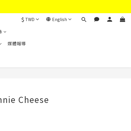
$
TWD
English
絲
媒體報導
BUY NOW
nnie Cheese