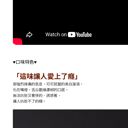
口味特色
♥
♥
「這味讓人愛上了癮」
那強烈撲鼻的氣息，可可芭蕾的黑白漩渦，
化在嘴裡，舌尖圍繞濃郁的口感，
無法抗拒又奢侈的、誘惑著，
讓人抗拒不了的癮。