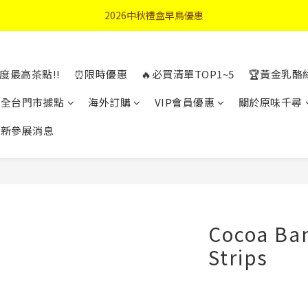
首購優惠輸入"N50"現折50元
2026中秋禮盒早鳥優惠
首購優惠輸入"N50"現折50元
度最高茶點!!
⏰限時優惠
🔥必買清單TOP1~5
🏆黃金乳酪
全台門市據點
海外訂購
VIP會員優惠
關於原味千尋
最新參展消息
Cocoa Ba
Strips