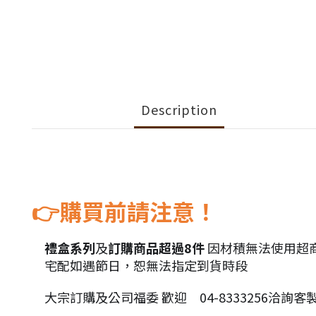
Description
購買前請注意！
👉
禮盒系列
及
訂購商品超過8件
因材積無法使用超
🎁
宅配如遇節日，恕無法指定到貨時段
🚛
大宗訂購及公司福委 歡迎
04-8333256洽詢客
🛍
📞