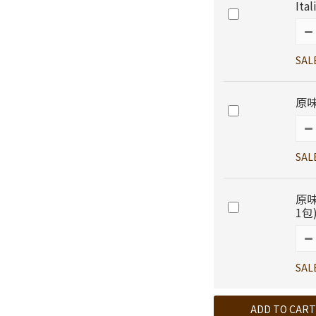
Ita
SAL
原味
SAL
原味
1包
SAL
ADD TO CART