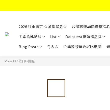
2026 秋季限定 ☆願望星盒☆
台灣高鐵🚄商務艙指名
🥬素食乳酪絲
List
Daintiest推薦禮盒🎏
Blog Posts
Ｑ＆Ａ
企業贈禮福委試吃申請
View All
/
依口味挑選