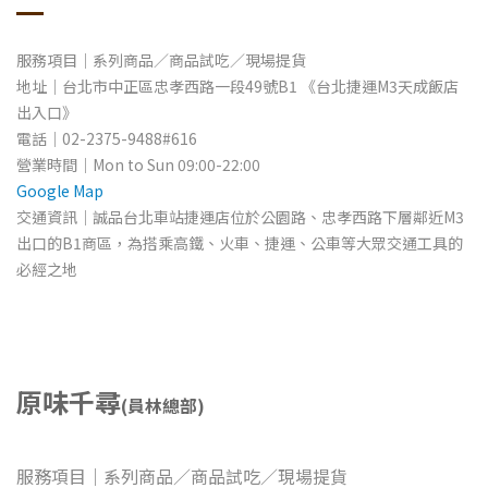
服務項目｜系列商品／商品試吃／現場提貨
地址
｜台北市中正區忠孝西路一段49號B1
《台北捷運M3
天成飯店
出入口》
電話｜
02-2375-9488#616
營業時間
｜Mon to Sun 09
:00-22:00
Google Map
交通資訊｜誠品台北車站捷運店位於公園路、忠孝西路下層鄰近M3
出口的B1商區，為搭乘高鐵、火車、捷運、公車等大眾交通工具的
必經之地
原味千尋
(員林總部)
服務項目｜系列商品／商品試吃／現場提貨