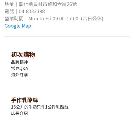
地址
｜
​彰化縣
員林市條和六街26號
電話｜04-8333398
營業時間
｜Mon to Fri 09
:00-17:00 (六日公休)
Google Map
初次購物
品牌精神
常見Q&A
海外訂購
手作乳酪絲
16公升的牛奶只作1公斤乳酪絲
店長介紹