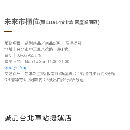
未來市櫃位
(華山1914文化創意產業園區)
服務項目｜系列商品／商品試吃／現場提貨
地址
｜
台北市中正區八德路一段1號
電話｜02-23955178
營業時間
｜Mon to Sun
11:00-21:00
Google Map
交通資訊｜忠孝新生站(板南線/新蘆線)：1號出口步行約3分鐘
OR 善導寺站(板南線)：6號出口步行約5分鐘
誠品台北車站捷運店