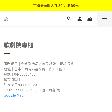
首購優惠輸入"N50"現折50元
首購優惠輸入"N50"現折50元
註冊會員登入"免費領取會員禮"
2026中秋禮盒早鳥優惠
首購優惠輸入"N50"現折50元
歌劇院專櫃
服務項目｜全系列商品／商品試吃／現場提貨
地址
｜
台中市西屯區惠來路二段101號1F
電話｜04-22516486
營業時間
｜
Sun to Thu
11:30-20:00
Fri to Sat
11:30-21:00
(週一固定休)
Google Map