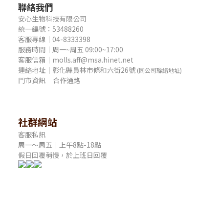
聯絡我們
安心生物科技有限公司
統一編號：53488260
客服專線｜04-8333398
服務時間｜周一~周五 09:00~17:00
客服信箱｜molls.aff@msa.hinet.net
連絡地址
｜
彰化縣員林市條和六街26號
(同公司聯絡地址)
門市資訊
合作通路
社群網站
客服私訊
周一～周五｜上午8點-18點
假日回覆稍慢，於上班日回覆