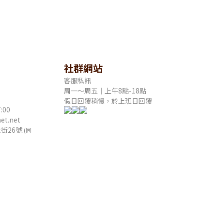
社群網站
客服私訊
周一～周五｜上午8點-18點
假日回覆稍慢，於上班日回覆
:00
t.net
街26號
(同