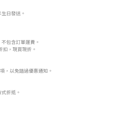
年生日發送。
，不包含訂單運費。
費折扣，現買現折。
選項，以免錯過優惠通知。
方式折抵。