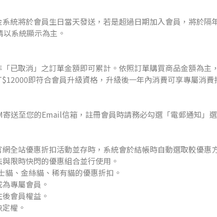
金系統將於會員生日當天發送，若是超過日期加入會員，將於隔
請以系統顯示為主。
非「已取消」之訂單金額即可累計。依照訂單購買商品金額為主
0、NT$12000即符合會員升級資格，升級後一年內消費可享專屬消
M寄送至您的Email信箱，註冊會員時請務必勾選「電郵通知」
官網全站優惠折扣活動並存時，系統會於結帳時自動選取較優惠
法與限時快閃的優惠組合並行使用。
士貓、金絲貓、稀有貓的優惠折扣。
成為專屬會員。
往後會員權益。
決定權。