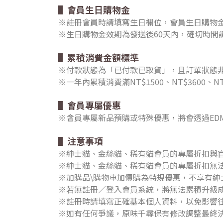
▌會員生日購物金
※註冊會員時請填寫生日欄位，會員生日購物
※生日購物金效期為發送後60天內，確切時間
▌累積消費金額標準
※付款狀態為「已付款已取貨」，且訂單狀態
※一年內累積消費滿NT$1500、NT$360
▌會員專屬優惠
※會員專屬新品預購或特殊優惠，將會透過ED
▌注意事項
※紳士貓、金絲貓、稀有貓會員的專屬折扣與
※紳士貓、金絲貓、稀有貓會員的專屬折扣無
※加購品\購物車加價購為特規優惠，不享有紳
※若無註冊／登入會員系統，將無法累積升級
※註冊時請填寫正確基本個人資料，以免影響
※如有任何爭議，原味千尋保有修改調整最終