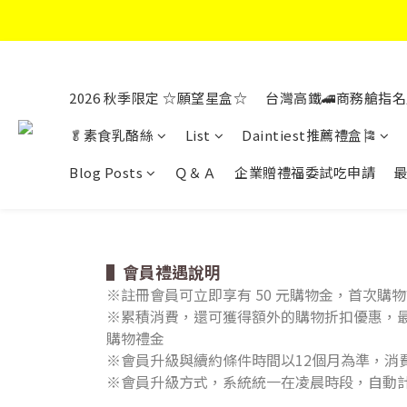
2026 秋季限定 ☆願望星盒☆
台灣高鐵🚄商務艙指名
🥬素食乳酪絲
List
Daintiest推薦禮盒🎏
Blog Posts
Ｑ＆Ａ
企業贈禮福委試吃申請
▌會員禮遇說明
※註冊會員可立即享有 50 元購物金，首次購
※累積消費，還可獲得額外的購物折扣優惠，最高
購物禮金
※會員升級與續約條件時間以12個月為準，消
※會員升級方式，系統統一在凌晨時段，自動