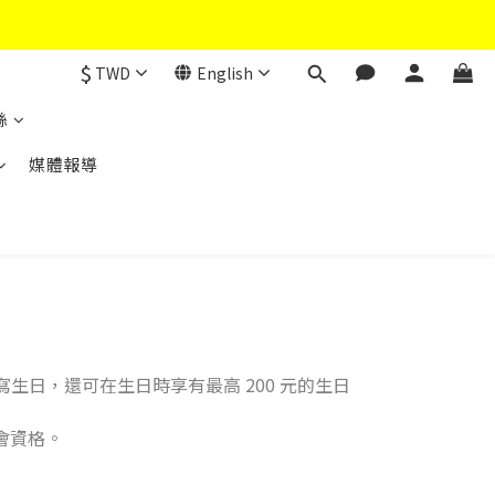
$
TWD
English
絲
媒體報導
生日，還可在生日時享有最高 200 元的生日
會資格。