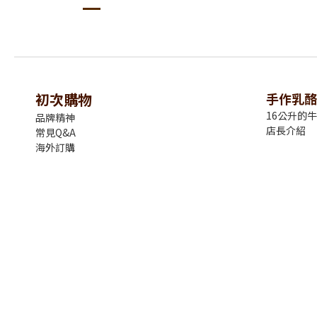
初次購物
手作乳酪
16公升的
品牌精神
店長介紹
常見Q&A
海外訂購