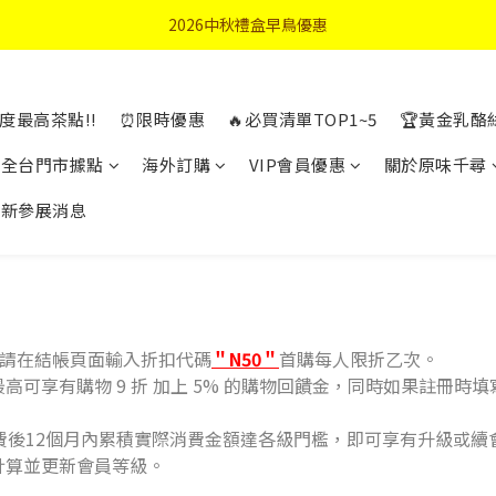
首購優惠輸入"N50"現折50元
2026中秋禮盒早鳥優惠
首購優惠輸入"N50"現折50元
度最高茶點!!
⏰限時優惠
🔥必買清單TOP1~5
🏆黃金乳酪
全台門市據點
海外訂購
VIP會員優惠
關於原味千尋
最新參展消息
物請在結帳頁面輸入折扣代碼
＂N50＂
首購每人限折乙次。
可享有購物 9 折 加上 5% 的購物回饋金，同時如果註冊時填寫
費後12個月內累積實際消費金額達各級門檻，即可享有升級或續
計算並更新會員等級。