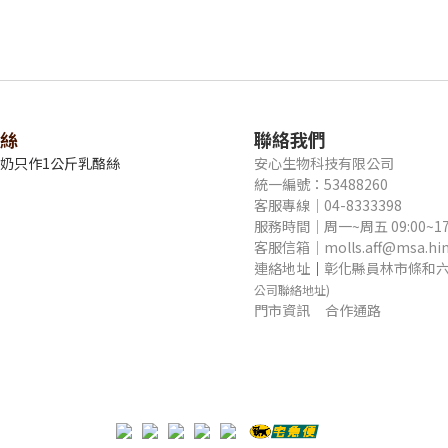
絲
聯絡我們
牛奶只作1公斤乳酪絲
安心生物科技有限公司
統一編號：53488260
客服專線｜04-8333398
服務時間｜周一~周五 09:00~17
客服信箱｜molls.aff@msa.hine
連絡地址
｜
彰化縣員林市條和六
公司聯絡地址)
門市資訊
合作通路