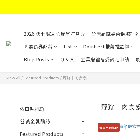
2026 秋季限定 ☆願望星盒☆
台灣高鐵🚄商務艙指名
🥬素食乳酪絲
List
Daintiest推薦禮盒🎏
Blog Posts
Ｑ＆Ａ
企業贈禮福委試吃申請
View All
/
Featured Products
/
野狩│肉食系
野狩│肉食
依口味挑選
🏆黃金乳酪絲
會員免費領取
Featured Products