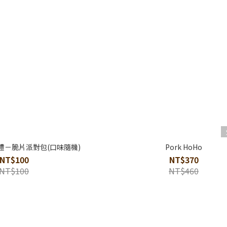
禮－脆片派對包(口味隨機)
Pork HoHo
NT$100
NT$370
NT$100
NT$460