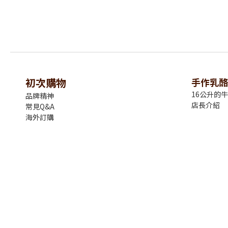
初次購物
手作乳酪
16公升的
品牌精神
店長介紹
常見Q&A
海外訂購