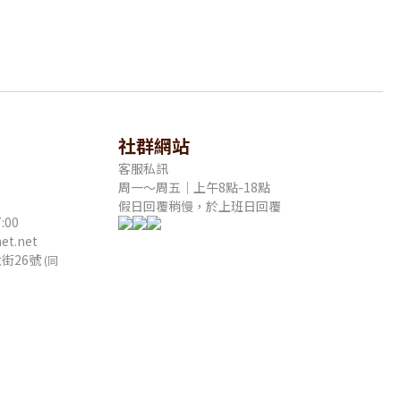
社群網站
客服私訊
周一～周五｜上午8點-18點
假日回覆稍慢，於上班日回覆
:00
t.net
街26號
(同