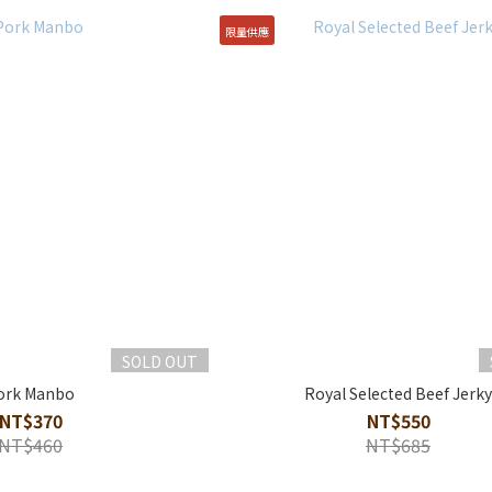
限量供應
SOLD OUT
ork Manbo
Royal Selected Beef Jerk
NT$370
NT$550
NT$460
NT$685