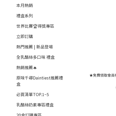
本月熱銷
禮盒系列
世界比賽🏆得獎專區
立即訂購
熱門推薦 | 新品登場
全乳酪絲多口味 禮盒
熱銷推薦🔥
★免費領取會員
原味千尋Daintiest推薦禮
盒
必買清單TOP.1~5
乳酪絲奶素專區禮盒
20盒訂購專區