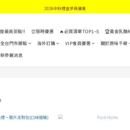
首購優惠輸入"N50"現折50元
2026中秋禮盒早鳥優惠
首購優惠輸入"N50"現折50元
度最高茶點!!
⏰限時優惠
🔥必買清單TOP1~5
🏆黃金乳酪
全台門市據點
海外訂購
VIP會員優惠
關於原味千尋
最新參展消息
系