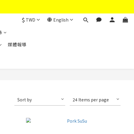
$
TWD
English
絲
媒體報導
Sort by
24 Items per page