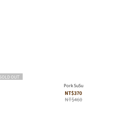
SOLD OUT
Pork SuSu
NT$370
NT$460