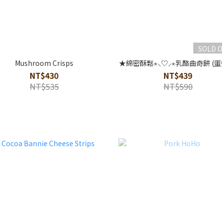
SOLD 
Mushroom Crisps
★綿密酥鬆⋆⸜♡⸝‍⋆乳酪曲奇餅 (蛋
NT$430
NT$439
NT$535
NT$590