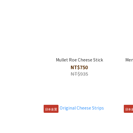
Mullet Roe Cheese Stick
Men
NT$750
NT$935
日本金賞
日本