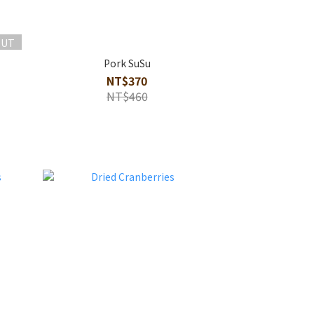
OUT
Pork SuSu
NT$370
NT$460