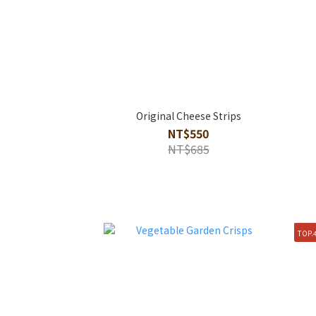
Original Cheese Strips
NT$550
NT$685
TOP.