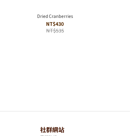
Dried Cranberries
NT$430
NT$535
社群網站