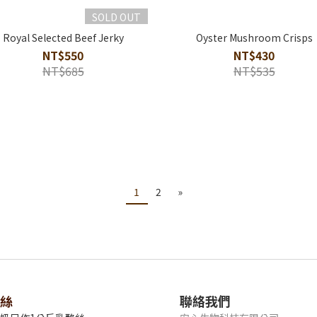
SOLD OUT
Royal Selected Beef Jerky
Oyster Mushroom Crisps
NT$550
NT$430
NT$685
NT$535
1
2
»
絲
聯絡我們