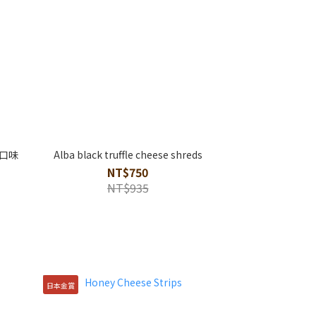
口味
Alba black truffle cheese shreds
NT$750
NT$935
日本金賞