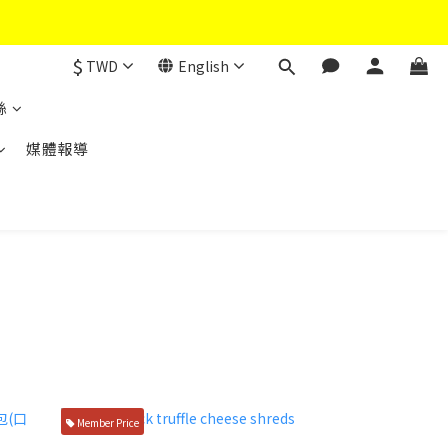
$
TWD
English
絲
媒體報導
Member Price