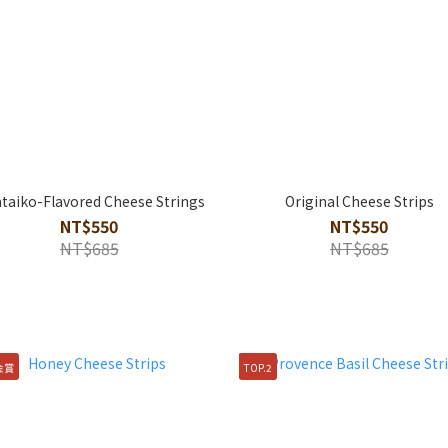
taiko-Flavored Cheese Strings
Original Cheese Strips
NT$550
NT$550
NT$685
NT$685
金賞
TOP.2