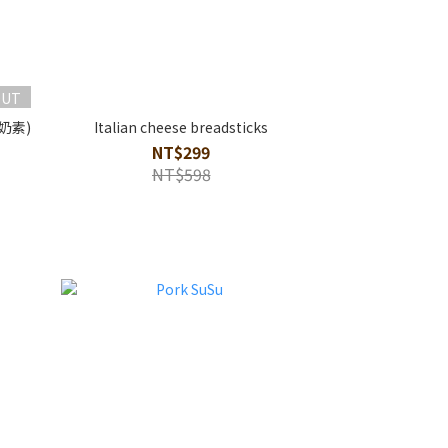
OUT
奶素)
Italian cheese breadsticks
NT$299
NT$598