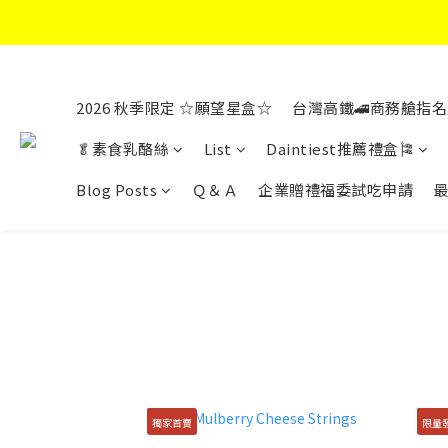
2026 秋季限定 ☆願望星盒☆
台灣高鐵🚄商務艙指名
🥬素食乳酪絲
List
Daintiest推薦禮盒🎏
Blog Posts
Ｑ＆Ａ
企業贈禮福委試吃申請
獨家首賣
限量發