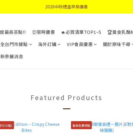
首購優惠輸入"N50"現折50元
2026中秋禮盒早鳥優惠
首購優惠輸入"N50"現折50元
度最高茶點!!
⏰限時優惠
🔥必買清單TOP1~5
🏆黃金乳酪
全台門市據點
海外訂購
VIP會員優惠
關於原味千尋
最新參展消息
Featured Products
行10贈1
會員免費領取