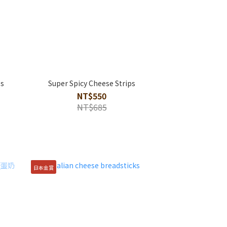
ps
Super Spicy Cheese Strips
NT$550
NT$685
日本金賞