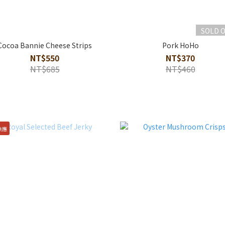
SOLD 
Cocoa Bannie Cheese Strips
Pork HoHo
NT$550
NT$370
NT$685
NT$460
供應