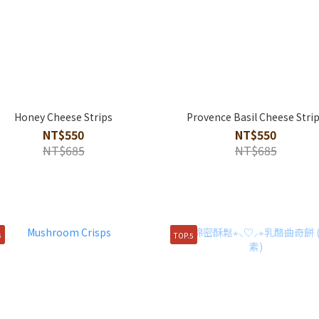
Honey Cheese Strips
Provence Basil Cheese Stri
NT$550
NT$550
NT$685
NT$685
4
TOP.5