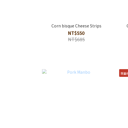
Corn bisque Cheese Strips
NT$550
NT$685
限量