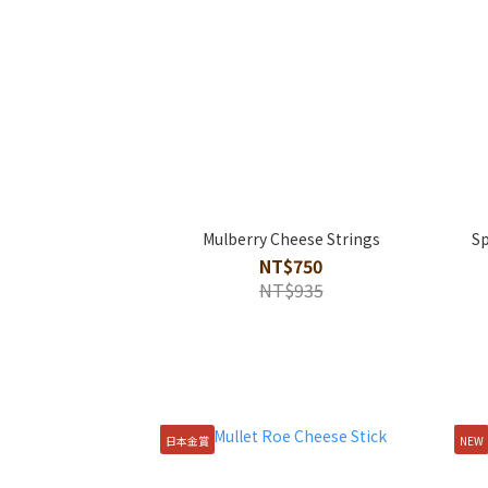
Mulberry Cheese Strings
Sp
NT$750
NT$935
日本金賞
NEW