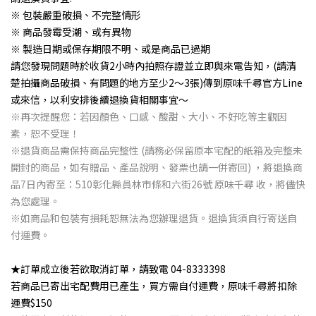
※ 包裝嚴重破損、不完整情形
※ 商品發霉受潮、或有異物
※ 製造日期或保存期限不明、或是商品已過期
請您發現問題時於收貨2小時內拍照存證並立即與來電告知，(請清
楚拍攝商品破損、有問題的地方至少2～3張)傳到原味千尋官方Line
或來信，以利安排後續退換貨相關事宜～
※再次提醒您：若因顏色、口感、酸甜、大小、不好吃等主觀因
素，恕不受理！
※退貨商品需保持商品完整性 (請務必保留原本宅配的紙箱及完整未
開封的商品，如有贈品、產品說明、發票也請一併寄回) ，將退換商
品7日內寄至：510彰化縣員林市條和六街26號 原味千尋 收，將儘快
為您處理。
※如商品和包裝有損耗恕無法為您辦理退貨。退換貨須自行寄送自
付運費。
★訂單成立後若欲取消訂單，請致電 04-8333398
若商品已寄出宅配費用已產生，買方需自付運費，原味千尋將扣除
運費$150