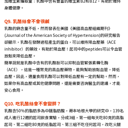
加維生素攝取量：乳酪中含有豐富的維生素B2和B12，有助於維持
身體健康。
Q9.
乳酪絲會不會很鹹
乳酪的鈉含量不低，然而發表在美國《美國高血壓組織期刊》
(Journal of the American Society of Hypertension)的研究報告
卻顯示，乳酪在發酵過程產生的蛋白，可以維持降血壓藥（ACE
inhibitor）的藥效，有助於降血壓！起司中的peptides可以令血管
放鬆來降低血壓。
簡單說就是乳酪中含有的乳酪肽可以抑制血管緊張素轉化酶
（ACE），這是一種常見的高血壓藥物，能夠幫助放鬆血管，降低
血壓。因此，適量食用乳酪可以對降低血壓有一定的幫助。然而，
如果你有高血壓或其他健康問題，還是需要咨詢醫生的建議，才能
安心食用。
Q10.
吃乳酪絲會不會變胖？
乳酪含50％的脂肪多為中鏈脂肪酸，哥本哈根大學的研究中，139名
成人進行12週的起司飲食實驗，分成3組，第一組每天吃80克的高脂
起司、第二組吃80克的低脂起司、第三組不吃任何起司，改吃火腿