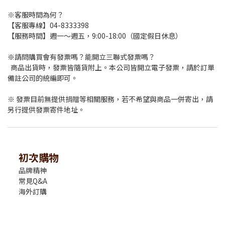
※
客服時間為何？
【客服專線】04-8333398
【服務時間】週一～週五，9:00-18:00（國定假日休息）
※
請問購買會有發票嗎？能開立三聯式發票嗎？
商品出貨時，發票皆隨貨附上。本公司皆開立電子發票，請於訂單
備註公司的統編即可。
※ 發票目前無提供捐贈等相關服務，若不希望與商品一併寄出，請
另行提供發票寄件地址。
初次購物
品牌精神
常見Q&A
海外訂購