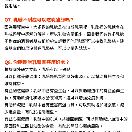
餐用途。
Q7.
乳糖不耐症可以吃乳酪絲嗎？
因為製程當中，大多數的乳糖是在液態乳清裡，乳脂裡的乳糖會在
熟成過程中逐漸分解掉，所以乳糖含量很少，因此我們有許多乳糖
不耐症的消費者朋友都紛紛告訴我們他們腸胃可以接收乳酪絲。建
議朋友們如果沒嘗過乳酪絲，可以少量先試試。
Q8.
你剛剛說乳酪有甚麼好處？
根據國外研究文獻，乳酪有以下優點
可以促進骨骼健康：乳酪是鈣質的良好來源，可以幫助骨骼生長和
維持健康。
有益腸道健康：乳酪中含有益生菌，可以幫助腸道中的有益菌群生
長，有助於消化和吸收營養物質，還可以增強免疫系統。
有助於減肥：乳酪中含有豐富的蛋白質，可以幫助增加飽腹感，減
少進食量，有助於控制體重。
有益心臟健康：乳酪中的CLA（共軛亞麻酸）可以幫助減少血液中的
膽固醇和三酸甘油酯的含量，有助於降低心臟病風險
。