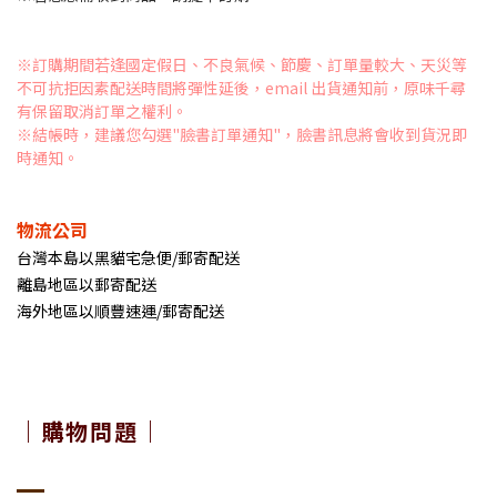
※訂購期間若逢國定假日、不良氣候、節慶、訂單量較大、天災等
不可抗拒因素配送時間將彈性延後，email 出貨通知前，原味千尋
有保留取消訂單之權利。
※結帳時，建議您勾選"臉書訂單通知"，臉書訊息將會收到貨況即
時通知。
物流公司
台灣本島以黑貓宅急便/郵寄配送
離島地區以郵寄配送
海外地區以順豐速運/郵寄配送
｜購物問題｜