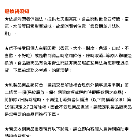
退換貨須知
★依據消費者保護法，提供七天鑑賞期。食品開封後會受時間、空
氣、水份等因素影響滋味，故請消費者注意「鑑賞期並非試吃
期」。
★恕不接受因個人主觀因素（香氣、大小、甜度、色澤、口感、不
喜歡、不好吃）或是收到商品時意願降低、臨時取消...等原因辦理退
換貨。食品類商品有食用衛生問題非商品瑕疵恕無法為您辦理退換
貨，下單前請務必考慮、詢問清楚！
★乳製品商品類符合「通訊交易解除權合理例外情事適用準則」第
二條第一項(易於腐敗、保存期限較短或解約時即將逾期之商品)，
將排除7日解除權時，不再適用消費者保護法（以下簡稱消保法）第
19條規定之7日解除權。因此不受理商品退貨，請確定乳製品類商品
是您需要的商品再進行下單。
★若您收到商品後發現有以下狀況，請立即向客服人員詢問協助申
請退換貨事宜: