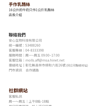
手作乳酪絲
16公升的牛奶只作1公斤乳酪絲
店長介紹
聯絡我們
安心生物科技有限公司
統一編號：53488260
客服專線｜04-8333398
服務時間｜周一~周五 09:00~17:00
客服信箱｜molls.aff@msa.hinet.net
連絡地址
｜
彰化縣員林市條和六街26號
(同公司聯絡地址)
門市資訊
合作通路
社群網站
客服私訊
周一～周五｜上午8點-18點