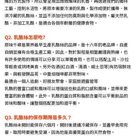
燻的方式製作，所以會呈現出微微燻味的乳香，再透過我們的獨特
工藝，控制水活性，將原本需要冷凍的乳酪，製作成便於攜帶、無
須冷藏的乳酪絲，並且不添加任何防腐劑與化學添加物。屬天然乳
酪，非加工乳酪，是適合各個年齡層的健康食物。
Q2.
乳酪絲怎麼吃?
原味千尋是業界最早生產乳酪絲的品牌，是十六年的老品牌，自產
自銷並擁有合格生產工廠，因此，對於製程是相當嚴謹與熟練，也
有許多使用的情境可以分享:可以單獨食用，也可以搭配土司、沙拉
等輕食或烘烤美食。另外佐酒(紅白酒、清酒、威士忌等)有防宿醉效
果、與輕發酵品茗、中重焙咖啡都非常對味。
最適合一個人追劇、好朋友聚會、家庭旅遊露營等
乳酪的豐富口感和風味可以增強這些飲品的口感和風味，並帶來更
豐富的飲食體驗。此外，乳酪的蛋白質和脂肪含量可以平衡飲品的
苦味和酸味，讓整個搭配更加和諧平衡。
Q3.
乳酪絲的保存期限是多久？
乳酪絲未開封能保存六個月，開封後建議冷藏保存，並盡早食用完
畢，取用時要避免受潮，因為他是高優質蛋白的天然食物。