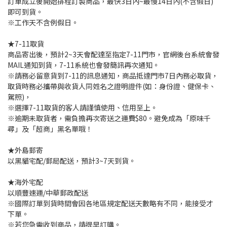
訂單成立後開始排程訂製商品，最快3日內~最慢14日內(不含假日)
即可到貨。
※工作天不含例假日。
★7-11取貨
商品寄出後，預計2~3天會配達至指定7-11門市，官網後台系統會發
MAIL通知到貨，7-11系統也會發簡訊再次通知。
※請務必留意貨到7-11的訊息通知，商品抵達門市7日內務必取貨，
取貨時務必攜帶與收貨人同姓名之證明證件(如：身份證、健保卡、
駕照)，
※選擇7-11取貨的客人請謹慎使用、信用至上。
※逾期未取貨者，需負擔再次寄送之運費$80。避免成為「原味千
尋」及「超商」黑名單哦！
★外島郵寄
以黑貓宅配/郵局配送，預計3~7天到貨。
★海外宅配
以順豐速運/中華郵政配送
※國際訂單到貨時間會因各地區規定配送天數略有不同，能接受才
下單。
※若您急需收到商品，請提早訂購。