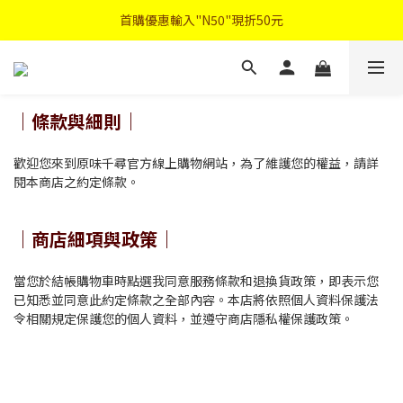
首購優惠輸入"N50"現折50元
首購優惠輸入"N50"現折50元
註冊會員登入"免費領取會員禮"
2026中秋禮盒早鳥優惠
｜條款與細則｜
首購優惠輸入"N50"現折50元
歡迎您來到原味千尋官方線上購物網站，為了維護您的權益，請詳
閱本商店之約定條款。
｜商店細項與政策｜
當您於結帳購物車時點選我同意服務條款和退換貨政策，即表示您
已知悉並同意此約定條款之全部內容。本店將依照個人資料保護法
令相關規定保護您的個人資料，並遵守商店隱私權保護政策。