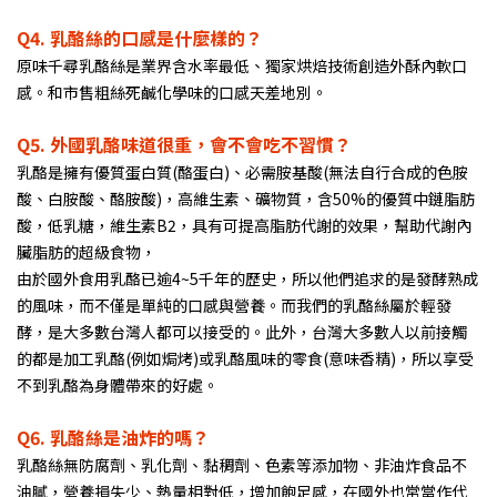
Q4.
乳酪絲的口感是什麼樣的？
原味千尋乳酪絲是業界含水率最低、獨家烘焙技術創造外酥內軟口
感。和市售粗絲死鹹化學味的口感天差地別。
Q5.
外國乳酪味道很重，會不會吃不習慣？
乳酪是擁有優質蛋白質(酪蛋白)、必需胺基酸(無法自行合成的色胺
酸、白胺酸、酪胺酸)，高維生素、礦物質，含50%的優質中鏈脂肪
酸，低乳糖，維生素B2，具有可提高脂肪代謝的效果，幫助代謝內
臟脂肪的超級食物，
由於國外食用乳酪已逾4~5千年的歷史，所以他們追求的是發酵熟成
的風味，而不僅是單純的口感與營養。而我們的乳酪絲屬於輕發
酵，是大多數台灣人都可以接受的。此外，台灣大多數人以前接觸
的都是加工乳酪(例如焗烤)或乳酪風味的零食(意味香精)，所以享受
不到乳酪為身體帶來的好處。
Q6.
乳酪絲是油炸的嗎？
乳酪絲無防腐劑、乳化劑、黏稠劑、色素等添加物、非油炸食品不
油膩，營養損失少、熱量相對低，增加飽足感，在國外也常當作代