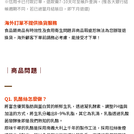
※信用卡已付款訂單，退款需7-10天可至帳戶查詢。(惟各大銀行結
帳週期不同，若已過當月結賬日，即下月退還)
海外訂單不提供換貨服務
食品類商品有時效性及食用衛生問題非商品瑕疵恕無法為您辦理退
換貨，海外顧客下單前請務必考慮、能接受才下單！
｜商品問題｜
Q1. 乳酪絲怎麼做？
將富含優質脂肪與蛋白質的新鮮生乳，透過凝乳酵素、調整PH值與
加溫的方式，將生乳分離出8~9%乳脂，其它為乳清，乳脂透過乳酸
菌發酵後即是我們熟知的乳酪。
原味千尋的乳酪是採用南義大利上千年的製作工法，採用拉絲後煙