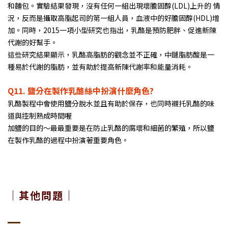
和麵包。實驗結果發現，沒有任何一組出現壞膽固醇(LDL)上升的 情
況，反而是攝取高脂起司的第一組人員，血液中的好膽固醇(HDL)增
加。同時，2015一項小型研究也指出，乳酪是預防肥胖、促進新陳
代謝的好幫手。
這些研究結果顯示，乳酪高脂肪的觀念並不正確，中鏈脂肪酸是一
種易於代謝的脂肪，並有助於提高新陳代謝率和能量消耗。
Q11.
鹽分在製作乳酪絲中扮演什麼角色?
乳酪製程中會使用鹽分脫水並且有助於保存，也同時襯托乳酪的味
道與控制熟成時間喔
加鹽的目的～最最重要是在防止乳酪的腐壞和細菌的繁殖，所以鹽
在製作乳酪的過程中扮演著重要角色
。
｜其他問題｜