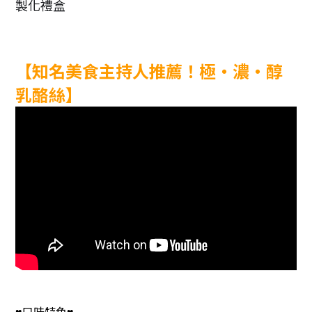
製化禮盒 
【知名美食主持人推薦！極‧濃‧醇 
乳酪絲】
口味特色