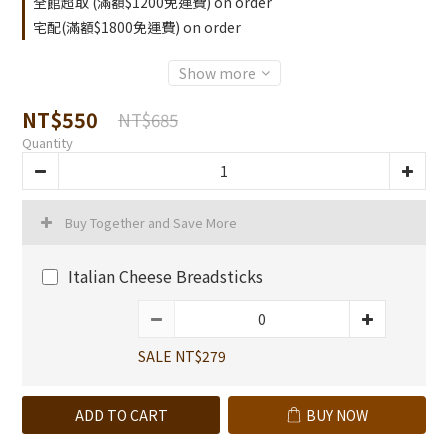
全館超取 (滿額$1200免運費) on order
宅配(滿額$1800免運費) on order
Show more
NT$550
NT$685
Quantity
Buy Together and Save More
Italian Cheese Breadsticks
SALE NT$279
ADD TO CART
BUY NOW