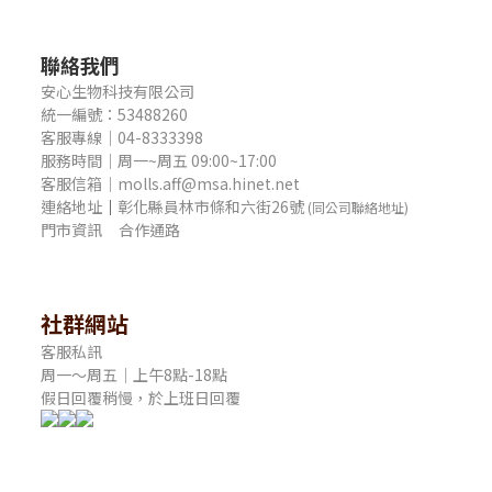
聯絡我們
安心生物科技有限公司
統一編號：53488260
客服專線｜04-8333398
服務時間｜周一~周五 09:00~17:00
客服信箱｜molls.aff@msa.hinet.net
連絡地址
｜
彰化縣員林市條和六街26號
(同公司聯絡地址)
門市資訊
合作通路
社群網站
客服私訊
周一～周五｜上午8點-18點
假日回覆稍慢，於上班日回覆