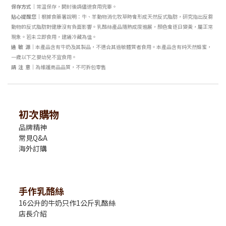
保存方式｜
常溫保存，開封後請儘速食用完畢。
貼心提醒您｜
根據食藥署說明：牛、羊動物消化牧草
時會形成天然反式脂肪，研究指出反芻
動物的反式脂肪對健康沒有負面影響。
乳酪絲產品隨熟成度進展，顏色會逐日
變黃，屬正常
現象。若未立即食用，建
議冷藏為佳。
過 敏 源｜
本產品含有牛奶及其製品，不適合其過敏體質者食用。
本產品含有純天然蜂蜜，
一歲以下之嬰幼兒不宜食用。
請 注 意｜
為維護商品品質，不可拆包零售
初次購物
品牌精神
常見Q&A
海外訂購
手作乳酪絲
16公升的牛奶只作1公斤乳酪絲
店長介紹