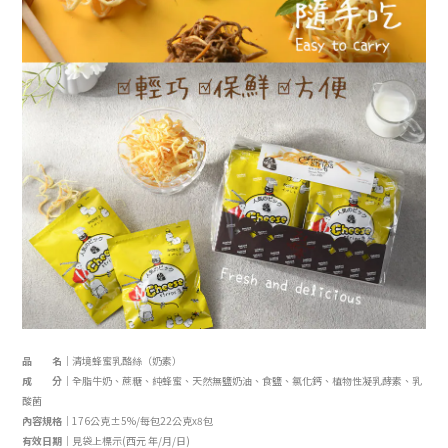
品 名｜
清境蜂蜜乳酪絲（奶素）
成 分｜
全脂牛奶、蔗糖、
純蜂蜜、
天然無鹽奶油
、食鹽、氯化鈣、植物性凝乳酵素、乳
酸菌
內容規格｜
176公克±5%/每包22公克x8包
有效日期｜
見袋上標示(西元 年/月/日)