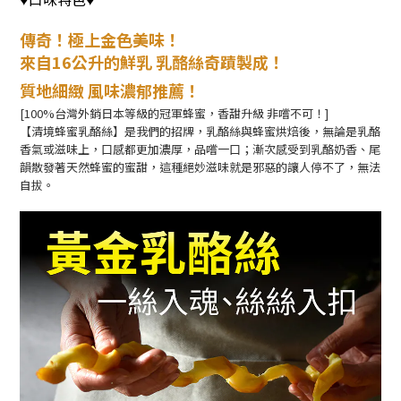
♥
♥
傳奇！極上金色美味！
來自16公升的鮮乳
乳酪絲奇蹟製成！
質地細緻 風味濃郁推薦！
[100%台灣外銷日本等級的冠軍蜂蜜，香甜升級 非嚐不可！]
【清境蜂蜜乳酪絲】是我們的招牌，
乳酪絲與蜂蜜烘焙後，
無論是乳酪
香氣或滋味上，
口感都更加濃厚，品嚐一口；
漸次感受到乳酪奶香、
尾
韻散發著天然蜂蜜的蜜甜，
這種絕妙滋味就是邪惡的讓人停不了，無法
自拔。