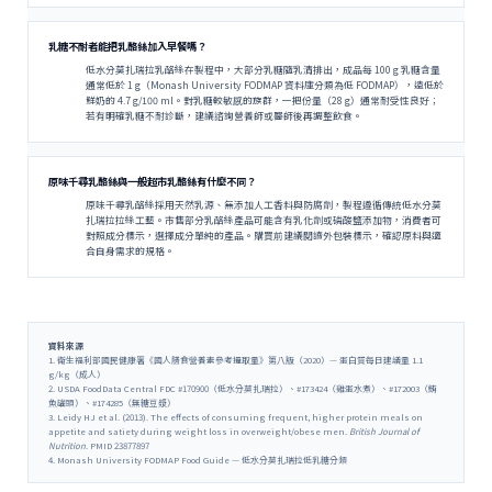
乳糖不耐者能把乳酪絲加入早餐嗎？
低水分莫扎瑞拉乳酪絲在製程中，大部分乳糖隨乳清排出，成品每 100 g 乳糖含量
通常低於 1 g（Monash University FODMAP 資料庫分類為低 FODMAP），遠低於
鮮奶的 4.7 g/100 ml。對乳糖較敏感的族群，一把份量（28 g）通常耐受性良好；
若有明確乳糖不耐診斷，建議諮詢營養師或醫師後再調整飲食。
原味千尋乳酪絲與一般超市乳酪絲有什麼不同？
原味千尋乳酪絲採用天然乳源、無添加人工香料與防腐劑，製程遵循傳統低水分莫
扎瑞拉拉絲工藝。市售部分乳酪絲產品可能含有乳化劑或磷酸鹽添加物，消費者可
對照成分標示，選擇成分單純的產品。購買前建議閱讀外包裝標示，確認原料與適
合自身需求的規格。
資料來源
1. 衛生福利部國民健康署《國人膳食營養素參考攝取量》第八版（2020）— 蛋白質每日建議量 1.1
g/kg（成人）
2. USDA FoodData Central FDC #170900（低水分莫扎瑞拉）、#173424（雞蛋水煮）、#172003（鮪
魚罐頭）、#174285（無糖豆漿）
3. Leidy HJ et al. (2013). The effects of consuming frequent, higher protein meals on
appetite and satiety during weight loss in overweight/obese men.
British Journal of
Nutrition
. PMID 23877897
4. Monash University FODMAP Food Guide — 低水分莫扎瑞拉低乳糖分類