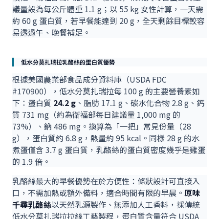
議量設為每公斤體重 1.1 g；以 55 kg 女性計算，一天需
約 60 g 蛋白質，若早餐能達到 20 g，全天剩餘目標較容
易透過午、晚餐補足。
低水分莫扎瑞拉乳酪絲的蛋白質優勢
根據美國農業部食品成分資料庫（USDA FDC
#170900），低水分莫扎瑞拉每 100 g 的主要營養素如
下：蛋白質
24.2 g
、脂肪 17.1 g、碳水化合物 2.8 g、鈣
質 731 mg（約為衛福部每日建議量 1,000 mg 的
73%）、鈉 486 mg。換算為「一把」常見份量（28
g），蛋白質約 6.8 g，熱量約 95 kcal。同樣 28 g 的水
煮蛋僅含 3.7 g 蛋白質，乳酪絲的蛋白質密度幾乎是雞蛋
的 1.9 倍。
乳酪絲最大的早餐優勢在於方便性：條狀設計可直接入
口，不需加熱或額外備料，適合時間有限的早晨。
原味
千尋乳酪絲
以天然乳源製作、無添加人工香料，採傳統
低水分莫扎瑞拉拉絲工藝製程，蛋白質含量符合 USDA