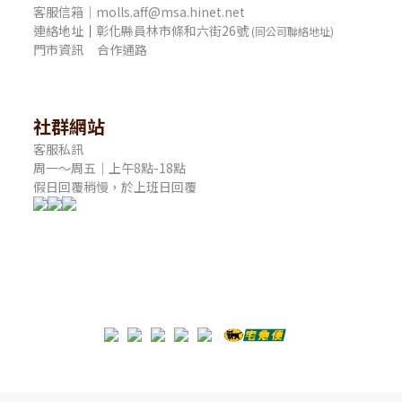
客服信箱｜molls.aff@msa.hinet.net
連絡地址
｜
彰化縣員林市條和六街26號
(同公司聯絡地址)
門市資訊
合作通路
社群網站
客服私訊
周一～周五｜上午8點-18點
假日回覆稍慢，於上班日回覆