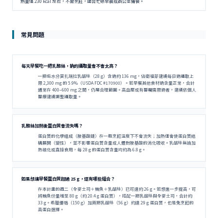
熱量僅 230 kcal 左右，不需烹飪，適合忙碌早晨或辦公室備餐。
常見問題
每天早餐吃一把乳酪絲，鈉的攝取量會不會太高？
一把低水分莫扎瑞拉乳酪絲（28 g）含鈉約 136 mg，佔衛福部建議每日鈉攝取上
限 2,300 mg 的 5.9%（USDA FDC #170900）。若早餐其他食材鈉含量正常，合計
通常在 400–600 mg 之間，仍屬合理範圍。高血壓或有醫囑需限鈉者，建議依個人
醫療建議調整攝取量。
乳酪絲加熱後蛋白質會流失嗎？
蛋白質的化學組成（胺基酸鏈）在一般烹飪溫度下不會流失；加熱僅會使蛋白質結
構展開（變性），並不影響蛋白質含量或人體對胺基酸的消化吸收。乳酪絲無論加
熱融化或直接食用，每 28 g 的蛋白質含量均約為 6.8 g。
如果想讓早餐蛋白質超過 25 g，還有哪些組合？
在本計畫的週二（全麥土司＋鮪魚＋乳酪絲）已可達約 26 g。若想進一步提高，可
將鮪魚份量增至 80 g（約 20.4 g 蛋白質），搭配一把乳酪絲與全麥土司，合計約
33 g。希臘優格（150 g）加兩把乳酪絲（56 g）約達 29 g 蛋白質，也是免烹飪的
高蛋白選擇。