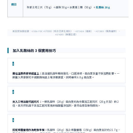
週日
全麥土司 2 片（70 g）＋酪梨 50 g＋水煮蛋 1 顆（50 g）＋
乳酪絲 28 g
蛋白質估算依據：USDA FDC #170900（低水分莫扎瑞拉）、#173424（雞蛋）、#172003（鮪魚罐頭）、
#174285（無糖豆漿）
加入乳酪絲的 3 個實用技巧
1
撒在溫熱燕麥粥或蛋上：
高溫讓乳酪絲略微融化，口感滑順，蛋白質含量不受加熱影響。一
把撒入燕麥粥可在視覺與味道上增添豐富感，同時補充 6.8 g 蛋白質。
2
夾入三明治取代起司片：
一把乳酪絲（28 g）蛋白質約為市售加工起司片（20 g 片型）的 2
倍，且天然乳酪不含加工起司常見的磷酸鹽添加劑，更符合原型食物原則。
3
搭配希臘優格作為輕食早餐：
乳酪絲（28 g）加上希臘優格（150 g）蛋白質合計約 21.7 g，