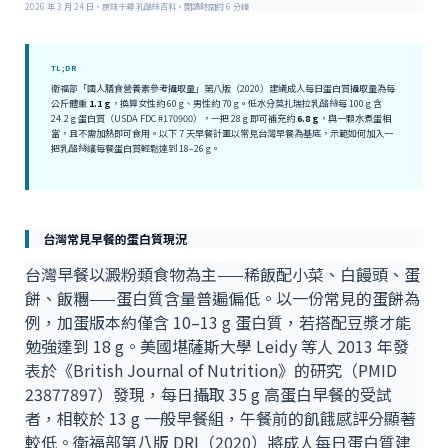
2026 年 3 月 24 日・原味千尋 乳酪絲百科・閱讀時間約 6 分鐘
TL;DR
衛福部「國人膳食營養素參考攝取量」第八版（2020）建議成人每日蛋白質攝取量為每
公斤體重
1.1 g
，換算女性約 60 g、男性約 70 g。低水分莫扎瑞拉乳酪絲每 100 g 含
24.2 g 蛋白質（USDA FDC #170900），一把 28 g 即可補充約
6.8 g
，與一顆水煮蛋相
當，且不需加熱即可食用。以下 7 天早餐計畫以常見台灣早餐為基底，示範如何加入一
把乳酪絲讓每餐蛋白質輕鬆達到 18–26 g。
台灣常見早餐的蛋白質現況
台灣早餐以澱粉類食物為主——稀飯配小菜、白饅頭、蛋
餅、飯糰——蛋白質含量普遍偏低。以一份常見的蛋餅為
例，加蛋版本約僅含 10–13 g 蛋白質，若搭配豆漿才能
勉強達到 18 g。美國堪薩斯大學 Leidy 等人 2013 年發
表於《British Journal of Nutrition》的研究（PMID
23877897）發現，每日攝取 35 g 高蛋白早餐的受試
者，相較於 13 g 一般早餐組，午餐前的飢餓感評分顯著
較低。衛福部第八版 DRI（2020）將成人每日蛋白質建