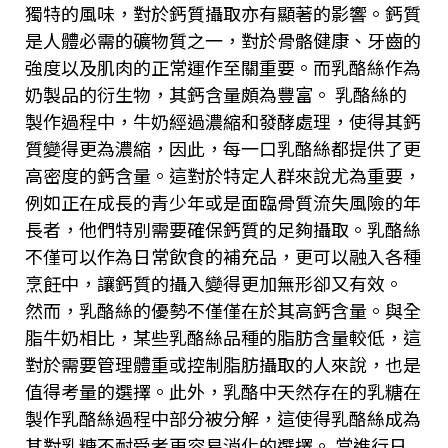
獨特的風味，對於鈣質攝取亦有顯著的影響。鈣質
是人體必需的礦物質之一，對於骨骼健康、牙齒的
強度以及肌肉的正常運作至關重要。而乳酪絲作為
奶製品的衍生物，其鈣含量頗為豐富。 乳酪絲的
製作過程中，牛奶經過濃縮和發酵處理，使得其鈣
質變得更為濃縮，因此，每一口乳酪絲都提供了更
高密度的鈣含量。這對於特定人群來說尤為重要，
例如正在成長的青少年或是面臨骨質流失風險的年
長者，他們特別需要確保鈣質的足夠攝取。乳酪絲
不僅可以作為日常飲食的補充品，更可以融入各種
烹飪中，讓鈣質的攝入變得更加無形卻又有效。
然而，乳酪絲的優勢不僅僅在於其高鈣含量。與全
脂牛奶相比，某些乳酪絲品種的脂肪含量較低，這
對於需要管理體重或控制脂肪攝取的人來說，也是
值得考量的選擇。此外，乳酪中天然存在的乳糖在
製作乳酪絲過程中部分被分解，這使得乳酪絲成為
其對乳糖不耐受者更容易消化的選擇。 當進行日