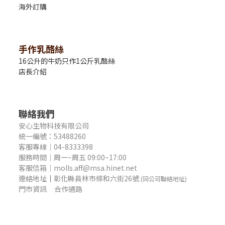
海外訂購
手作乳酪絲
16公升的牛奶只作1公斤乳酪絲
店長介紹
聯絡我們
安心生物科技有限公司
統一編號：53488260
客服專線｜04-8333398
服務時間｜周一~周五 09:00~17:00
客服信箱｜molls.aff@msa.hinet.net
連絡地址
｜
彰化縣員林市條和六街26號
(同公司聯絡地址)
門市資訊
合作通路