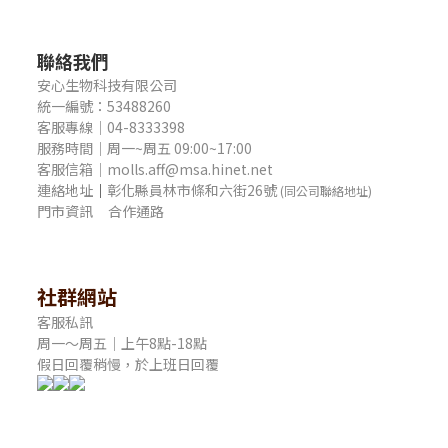
聯絡我們
安心生物科技有限公司
統一編號：53488260
客服專線｜04-8333398
服務時間｜周一~周五 09:00~17:00
客服信箱｜molls.aff@msa.hinet.net
連絡地址
｜
彰化縣員林市條和六街26號
(同公司聯絡地址)
門市資訊
合作通路
社群網站
客服私訊
周一～周五｜上午8點-18點
假日回覆稍慢，於上班日回覆