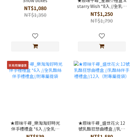
Snow boxes
★原味千尋_星願☆禮盒 A
starry Wish *8入 //全乳酪
NT$1,080
絲伴手禮禮盒
NT$1,250
NT$1,350
NT$1,790
早鳥預購優惠
★原味千尋_樂淘淘好時光
★原味千尋_盛世花火 12
伴手禮禮盒 *6入 //全乳酪
號乳酪狂想曲禮盒 //乳酪
絲伴手禮禮盒//附專屬提袋
絲伴手禮禮盒//12入（附
NT$539
NT$1,580