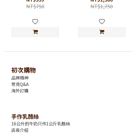
專屬提袋）
NT$750
NT$1,750
初次購物
品牌精神
常見Q&A
海外訂購
手作乳酪絲
16公升的牛奶只作1公斤乳酪絲
店長介紹