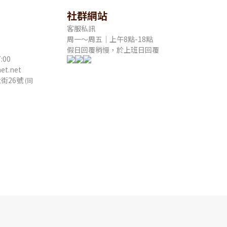
社群網站
客服私訊
周一～周五｜上午8點-18點
假日回覆稍慢，於上班日回覆
:00
t.net
街26號
(同