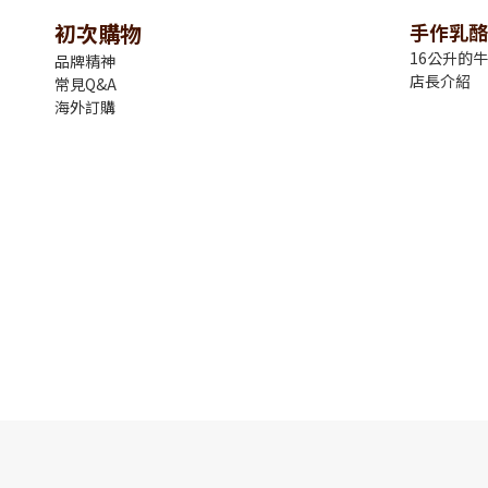
初次購物
手作乳酪
16公升的
品牌精神
店長介紹
常見Q&A
海外訂購