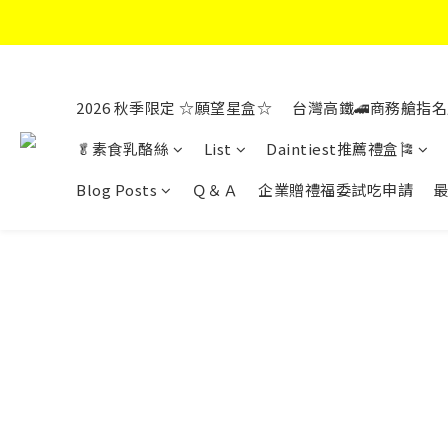
2026 秋季限定 ☆願望星盒☆
台灣高鐵🚄商務艙指名
🥬素食乳酪絲
List
Daintiest推薦禮盒🎏
Blog Posts
Ｑ＆Ａ
企業贈禮福委試吃申請