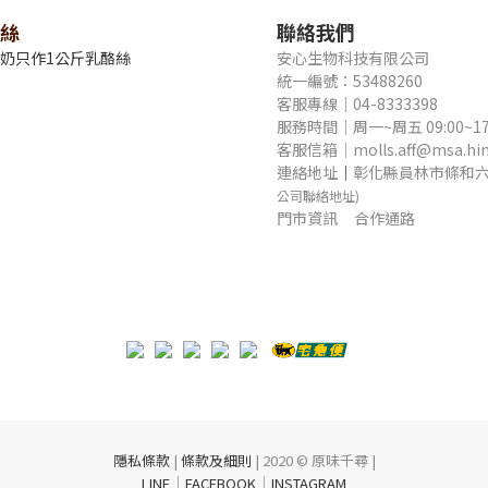
絲
聯絡我們
牛奶只作1公斤乳酪絲
安心生物科技有限公司
統一編號：53488260
客服專線｜04-8333398
服務時間｜周一~周五 09:00~17
客服信箱｜molls.aff@msa.hine
連絡地址
｜
彰化縣員林市條和六
公司聯絡地址)
門市資訊
合作通路
隱私條款
|
條款及細則
| 2020 © 原味千尋 |
｜
｜
LINE
FACEBOOK
INSTAGRAM