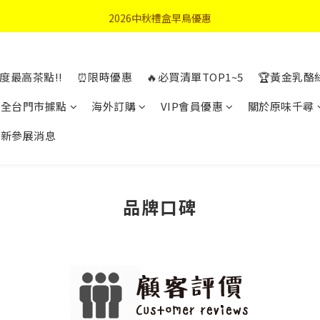
首購優惠輸入"N50"現折50元
2026中秋禮盒早鳥優惠
首購優惠輸入"N50"現折50元
度最高茶點!!
⏰限時優惠
🔥必買清單TOP1~5
🏆黃金乳酪
全台門市據點
海外訂購
VIP會員優惠
關於原味千尋
最新參展消息
品牌口碑