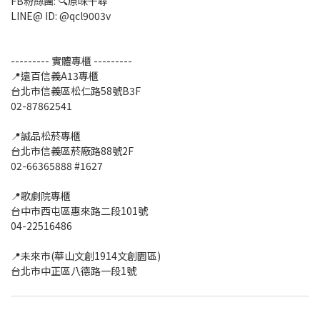
FB粉絲團: 🔍原味千尋
LINE@ ID: @qcl9003v
--------- 實體專櫃 ---------
📍遠百信義A13專櫃
台北市信義區松仁路58號B3F
02-87862541
📍誠品松菸專櫃
台北市信義區菸廠路88號2F
02-66365888 #1627
📍歌劇院專櫃
台中市西屯區惠來路二段101號
04-22516486
📍未來市(華山文創1914文創園區)
台北市中正區八德路一段1號