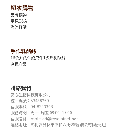
初次購物
品牌精神
常見Q&A
海外訂購
手作乳酪絲
16公升的牛奶只作1公斤乳酪絲
店長介紹
聯絡我們
安心生物科技有限公司
統一編號：53488260
客服專線｜04-8333398
服務時間｜周一~周五 09:00~17:00
客服信箱｜molls.aff@msa.hinet.net
連絡地址
｜
彰化縣員林市條和六街26號
(同公司聯絡地址)