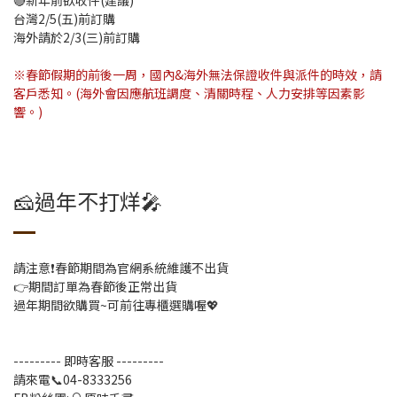
🔴新年前欲收件(建議)
台灣2/5(五)前訂購
海外請於2/3(三)前訂購
※春節假期的前後一周，國內&海外無法保證收件與派件的時效，請
客戶悉知。(海外會因應航班調度、清關時程、人力安排等因素影
響。)
🧀過年不打烊🎤
請注意❗️春節期間為官網系統維護不出貨
👉期間訂單為春節後正常出貨
過年期間欲購買~可前往專櫃選購喔💖
--------- 即時客服 ---------
請來電📞04-8333256