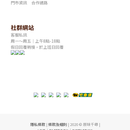
門市資訊
合作通路
社群網站
客服私訊
周一～周五｜上午8點-18點
假日回覆稍慢，於上班日回覆
隱私條款
|
條款及細則
| 2020 © 原味千尋 |