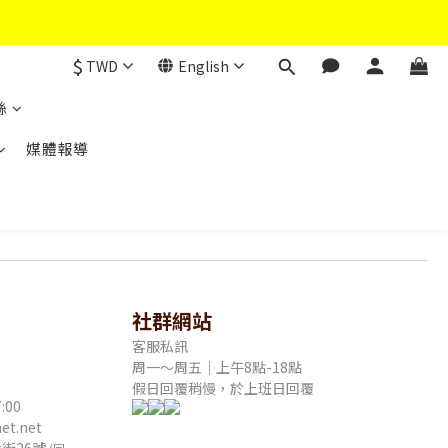
$
TWD
English
絲
媒體報導
社群網站
客服私訊
周一～周五｜上午8點-18點
假日回覆稍慢，於上班日回覆
:00
t.net