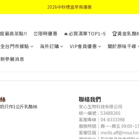
首購優惠輸入"N50"現折50元
2026中秋禮盒早鳥優惠
首購優惠輸入"N50"現折50元
度最高茶點!!
⏰限時優惠
🔥必買清單TOP1~5
🏆黃金乳酪
全台門市據點
海外訂購
VIP會員優惠
關於原味千尋
最新參展消息
絲
聯絡我們
牛奶只作1公斤乳酪絲
安心生物科技有限公司
統一編號：53488260
客服專線｜04-8333398
服務時間｜周一~周五 09:00~17
客服信箱｜molls.aff@msa.hine