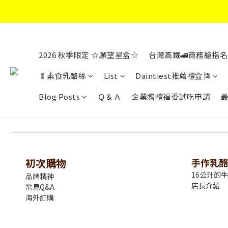
2026 秋季限定 ☆願望星盒☆
台灣高鐵🚄商務艙指名
🥬素食乳酪絲
List
Daintiest推薦禮盒🎏
Blog Posts
Ｑ＆Ａ
企業贈禮福委試吃申請
初次購物
手作乳酪
16公升的
品牌精神
店長介紹
常見Q&A
海外訂購