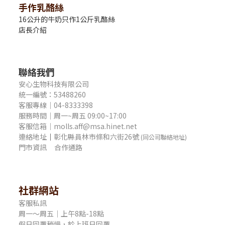
手作乳酪絲
16公升的牛奶只作1公斤乳酪絲
店長介紹
聯絡我們
安心生物科技有限公司
統一編號：53488260
客服專線｜04-8333398
服務時間｜周一~周五 09:00~17:00
客服信箱｜molls.aff@msa.hinet.net
連絡地址
｜
彰化縣員林市條和六街26號
(同公司聯絡地址)
門市資訊
合作通路
社群網站
客服私訊
周一～周五｜上午8點-18點
假日回覆稍慢，於上班日回覆