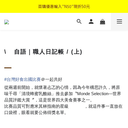
首購優惠輸入"N50"現折50元
首購優惠輸入"N50"現折50元
註冊會員登入"免費領取會員禮"
2026中秋禮盒早鳥優惠
首購優惠輸入"N50"現折50元
\
自語｜職人日記帳 / (上)
💬
#
台灣好食出國比賽
＠一起共好
從兩週前開始，就懷著忐忑的心情，因為今年構思許久，將原
味千尋「清境蜂蜜乳酪絲」推去參加〝Monde Selection—世界
品質評鑑大賞〞，這是世界四大美食賽事之一。
比賽品質可對應米其林指南的星級
，就這件事一直放在
⭐️
⭐️
⭐️
口袋裡，眼看就要公佈得獎名單。