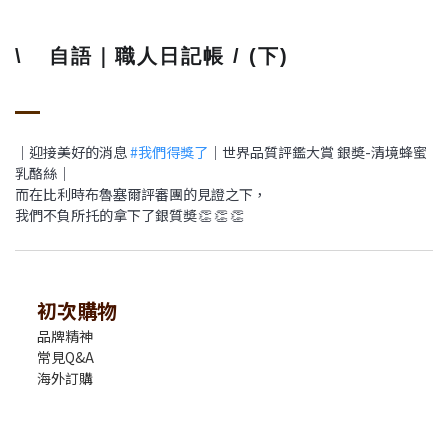
\
自語｜職人日記帳 / (下)
💬
｜迎接美好的消息
#
我們得獎了
｜世界品質評鑑大賞 銀奬-清境蜂蜜
乳酪絲｜
而在比利時布魯塞爾評審團的見證之下，
我們不負所托的拿下了銀質奬
👏
👏
👏
初次購物
品牌精神
常見Q&A
海外訂購