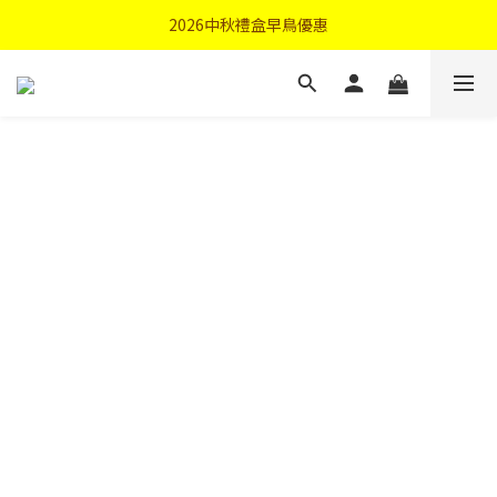
首購優惠輸入"N50"現折50元
2026中秋禮盒早鳥優惠
首購優惠輸入"N50"現折50元