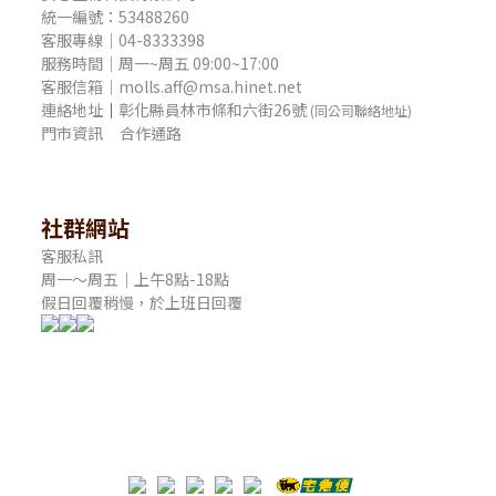
統一編號：53488260
客服專線｜04-8333398
服務時間｜周一~周五 09:00~17:00
客服信箱｜molls.aff@msa.hinet.net
連絡地址
｜
彰化縣員林市條和六街26號
(同公司聯絡地址)
門市資訊
合作通路
社群網站
客服私訊
周一～周五｜上午8點-18點
假日回覆稍慢，於上班日回覆