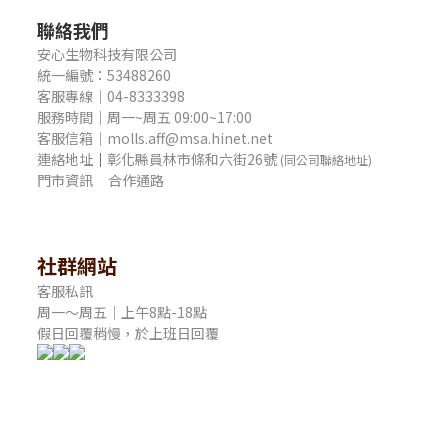
聯絡我們
安心生物科技有限公司
統一編號：53488260
客服專線｜04-8333398
服務時間｜周一~周五 09:00~17:00
客服信箱｜molls.aff@msa.hinet.net
連絡地址
｜
彰化縣員林市條和六街26號
(同公司聯絡地址)
門市資訊
合作通路
社群網站
客服私訊
周一～周五｜上午8點-18點
假日回覆稍慢，於上班日回覆