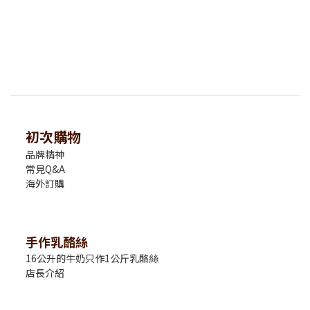
初次購物
品牌精神
常見Q&A
海外訂購
手作乳酪絲
16公升的牛奶只作1公斤乳酪絲
店長介紹